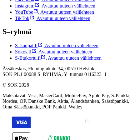
Instagram
,
Avautuu uuteen välilehteen
YouTube
,
Avautuu uuteen välilehteen
TikTok
,
Avautuu uuteen välilehteen
S–ryhmä
S–kaupat.fi
,
Avautuu uuteen välilehteen
Sokos.fi
,
Avautuu uuteen välilehteen
S-Etukortti.fi
,
Avautuu uuteen välilehteen
Ässäkeskus, Fleminginkatu 34, 00510 Helsinki
SOK PL1 00088 S–RYHMÄ,
Y–tunnus 0116323–1
© SOK 2026
Maksutavat
:
Visa, MasterCard, MobilePay, Apple Pay, S-Pankki,
Nordea, OP, Danske Bank, Aktia, Ålandsbanken, Säästöpankki,
Oma Säästöpankki, POP Pankki, Walley