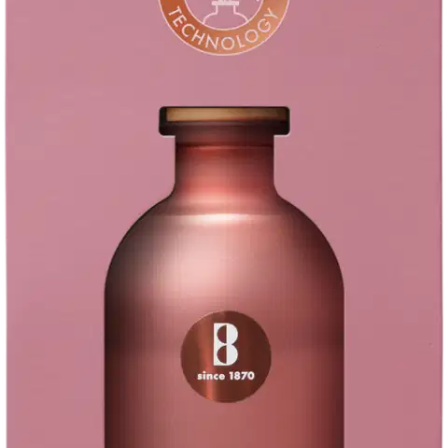
Ota aikaa itsellesi ja Floral Blessings -tuoksulle! Rikas tuoksu leviää
vähitellen kaikkialle huoneeseen ja jää sinne pitkäksi aikaa, jopa 8
viikon ajaksi. Valmistettu ScentFusion-tekniikalla, taatusti puhtain
tuoksu-elämys ja taatusti puhtain tuoksu vapautuu. Tutustu
vastustamattomaan, hyvää oloa tuottavaan puutarhaan, joka on
täynnä tuoksuvia, rentouttavia kukkia!
Pidä palavat kynttilät lasten ja lemmikkien ulottumattomissa.
Ominaisuudet
Käyttöturvallisuus
Oletko tyytyväinen tuotetietoihin?
Ovatko tuotetiedot riittävät? Jos tuotetiedoissa on puutteita tai niitä
voisi muuten parantaa, anna palautetta.