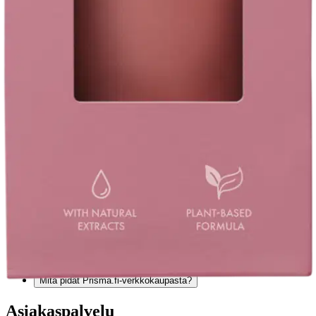
Anna palautetta
,
Avautuu uuteen välilehteen
Verkkokauppa
Ohjeet
Ensitilaajan pikaopas
Myymälänouto
Palautukset
Reklamaatio
Takuu ja huolto
Toimitustavat
Maksutavat
Asennuspalvelut
Tilaus- ja toimitusehdot
Käyttöehdot
Tietosuojakäytäntö
Saavutettavuus
Vastuullisuus
Sivukartta
Mitä pidät Prisma.fi-verkkokaupasta?
Asiakaspalvelu