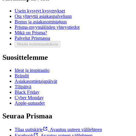
Usein kysytyt kysymykset
Ota yhteyttä asiakaspalveluun
Bonus ja asiakasomistajuus
Prisma-myymälöiden yhteystiedot
Mikä on Prisma?
Palvelut Prismassa
Muuta evästeasetuksia
Suosittelemme
Ideat ja inspiraatio
Brändit
Asiakasomistajapäivät
Tilipäivä
Black Friday
Cyber Monday
Apple-uutuudet
Seuraa Prismaa
Tilaa uutiskirje
,
Avautuu uuteen välilehteen
Facebook
,
Avautuu uuteen välilehteen