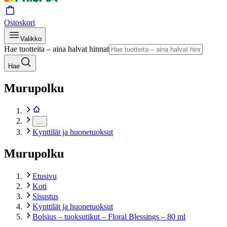
Ostoskori
Valikko
Hae tuotteita – aina halvat hinnat
Hae
Murupolku
…
Kynttilät ja huonetuoksut
Murupolku
Etusivu
Koti
Sisustus
Kynttilät ja huonetuoksut
Bolsius – tuoksutikut – Floral Blessings – 80 ml