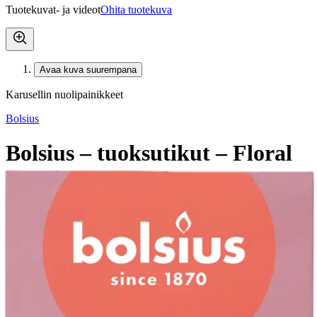
Tuotekuvat- ja videot
Ohita tuotekuva
Avaa kuva suurempana
Karusellin nuolipainikkeet
Bolsius
Bolsius – tuoksutikut – Floral
Blessings – 80 ml
7,49 €
Verkkokaupan hinta
Valitse toimitustapa
Nouto myymälästä
Toimitus
Ilmainen
Ei saatavilla
Siirry valitsemaan myymälä