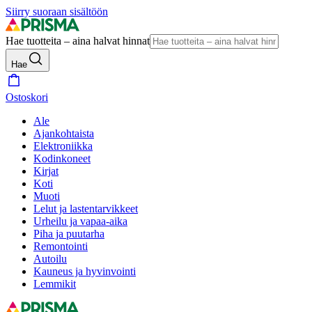
Siirry suoraan sisältöön
Hae tuotteita – aina halvat hinnat
Hae
Ostoskori
Ale
Ajankohtaista
Elektroniikka
Kodinkoneet
Kirjat
Koti
Muoti
Lelut ja lastentarvikkeet
Urheilu ja vapaa-aika
Piha ja puutarha
Remontointi
Autoilu
Kauneus ja hyvinvointi
Lemmikit