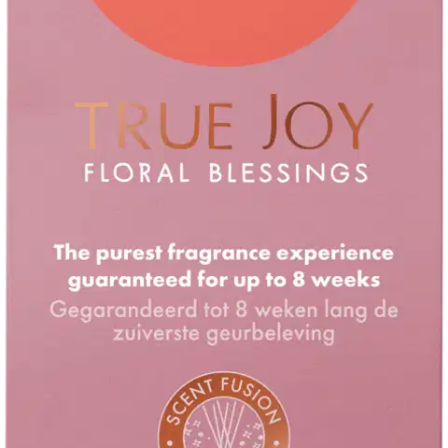
Ilmainen toimitus yli 100 €:n tilauksille
Postin pakettiautomaattiin tai
palvelupisteeseen!
Etu ei koske Suuri‑lisäpalvelulla toimitettavia tuotteita.
Tarkista myymäläsaatavuus
Tuotekuvaus