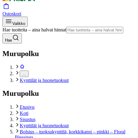
Ostoskori
Valikko
Hae tuotteita – aina halvat hinnat
Hae
Murupolku
…
Kynttilät ja huonetuoksut
Murupolku
Etusivu
Koti
Sisustus
Kynttilät ja huonetuoksut
Bolsius – tuoksukynttilä, korkkikansi – pinkki – Floral
Blessings