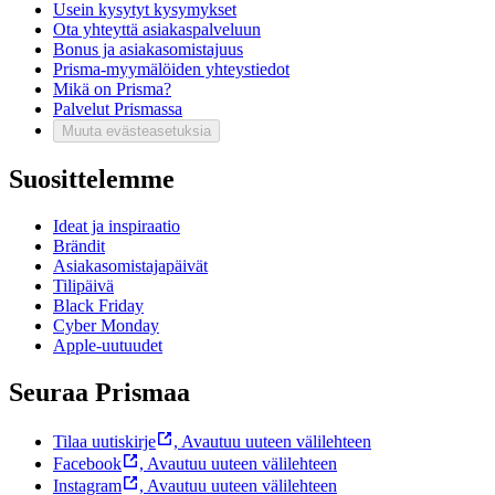
Usein kysytyt kysymykset
Ota yhteyttä asiakaspalveluun
Bonus ja asiakasomistajuus
Prisma-myymälöiden yhteystiedot
Mikä on Prisma?
Palvelut Prismassa
Muuta evästeasetuksia
Suosittelemme
Ideat ja inspiraatio
Brändit
Asiakasomistajapäivät
Tilipäivä
Black Friday
Cyber Monday
Apple-uutuudet
Seuraa Prismaa
Tilaa uutiskirje
,
Avautuu uuteen välilehteen
Facebook
,
Avautuu uuteen välilehteen
Instagram
,
Avautuu uuteen välilehteen