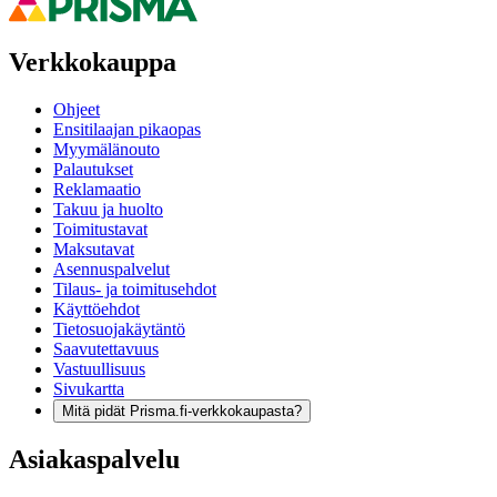
Verkkokauppa
Ohjeet
Ensitilaajan pikaopas
Myymälänouto
Palautukset
Reklamaatio
Takuu ja huolto
Toimitustavat
Maksutavat
Asennuspalvelut
Tilaus- ja toimitusehdot
Käyttöehdot
Tietosuojakäytäntö
Saavutettavuus
Vastuullisuus
Sivukartta
Mitä pidät Prisma.fi-verkkokaupasta?
Asiakaspalvelu