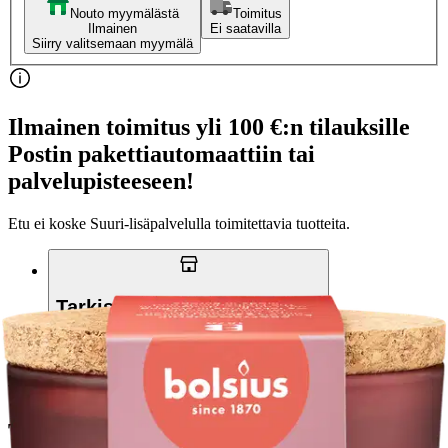
Nouto myymälästä
Toimitus
Ilmainen
Ei saatavilla
Siirry valitsemaan myymälä
Ilmainen toimitus yli 100 €:n tilauksille
Postin pakettiautomaattiin tai
palvelupisteeseen!
Etu ei koske Suuri‑lisäpalvelulla toimitettavia tuotteita.
Tarkista myymäläsaatavuus
Tuotekuvaus