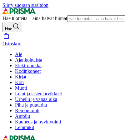
Siirry suoraan sisältöön
Hae tuotteita – aina halvat hinnat
Hae
Ostoskori
Ale
Ajankohtaista
Elektroniikka
Kodinkoneet
Kirjat
Koti
Muoti
Lelut ja lastentarvikkeet
Urheilu ja vapaa-aika
Piha ja puutarha
Remontointi
Autoilu
Kauneus ja hyvinvointi
Lemmikit