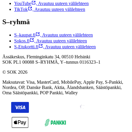
YouTube
,
Avautuu uuteen välilehteen
TikTok
,
Avautuu uuteen välilehteen
S–ryhmä
S–kaupat.fi
,
Avautuu uuteen välilehteen
Sokos.fi
,
Avautuu uuteen välilehteen
S-Etukortti.fi
,
Avautuu uuteen välilehteen
Ässäkeskus, Fleminginkatu 34, 00510 Helsinki
SOK PL1 00088 S–RYHMÄ,
Y–tunnus 0116323–1
© SOK 2026
Maksutavat
:
Visa, MasterCard, MobilePay, Apple Pay, S-Pankki,
Nordea, OP, Danske Bank, Aktia, Ålandsbanken, Säästöpankki,
Oma Säästöpankki, POP Pankki, Walley