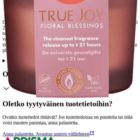
Ota aikaa itsellesi ja Floral Blessings -tuoksulle! Kynttilä palaa peräti
21 tuntia. Valmistettu ScentFusion-tekniikalla, taatusti puhtain
tuoksu-elämys ja taatusti puhtain tuoksu vapautuu. Tutustu
vastustamattomaan, hyvää oloa tuottavaan puutarhaan, joka on
täynnä tuoksuvia, rentouttavia kukkia! Tehty rakkaudella ihmisten ja
planeetan parasta ajatellen.
Ominaisuudet
Oletko tyytyväinen tuotetietoihin?
Ovatko tuotetiedot riittävät? Jos tuotetiedoissa on puutteita tai niitä
voisi muuten parantaa, anna palautetta.
Anna palautetta
,
Avautuu uuteen välilehteen