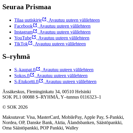
Seuraa Prismaa
Tilaa uutiskirje
,
Avautuu uuteen välilehteen
Facebook
,
Avautuu uuteen välilehteen
Instagram
,
Avautuu uuteen välilehteen
YouTube
,
Avautuu uuteen välilehteen
TikTok
,
Avautuu uuteen välilehteen
S–ryhmä
S–kaupat.fi
,
Avautuu uuteen välilehteen
Sokos.fi
,
Avautuu uuteen välilehteen
S-Etukortti.fi
,
Avautuu uuteen välilehteen
Ässäkeskus, Fleminginkatu 34, 00510 Helsinki
SOK PL1 00088 S–RYHMÄ,
Y–tunnus 0116323–1
© SOK 2026
Maksutavat
:
Visa, MasterCard, MobilePay, Apple Pay, S-Pankki,
Nordea, OP, Danske Bank, Aktia, Ålandsbanken, Säästöpankki,
Oma Säästöpankki, POP Pankki, Walley