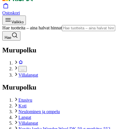
Ostoskori
Valikko
Hae tuotteita – aina halvat hinnat
Hae
Murupolku
…
Villalangat
Murupolku
Etusivu
Koti
Neulominen ja ompelu
Langat
Villalangat
Novita lanka Wonder Wool DK 50 g merkitys 552