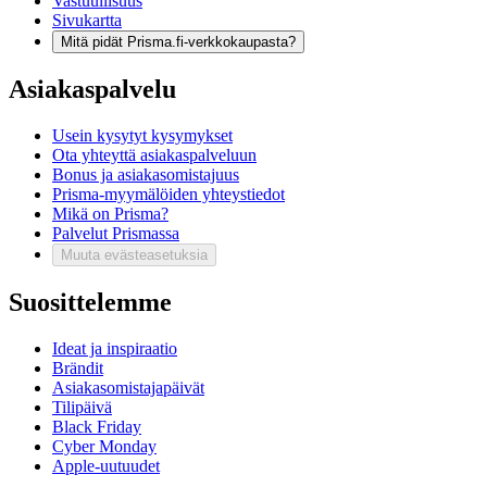
Vastuullisuus
Sivukartta
Mitä pidät Prisma.fi-verkkokaupasta?
Asiakaspalvelu
Usein kysytyt kysymykset
Ota yhteyttä asiakaspalveluun
Bonus ja asiakasomistajuus
Prisma-myymälöiden yhteystiedot
Mikä on Prisma?
Palvelut Prismassa
Muuta evästeasetuksia
Suosittelemme
Ideat ja inspiraatio
Brändit
Asiakasomistajapäivät
Tilipäivä
Black Friday
Cyber Monday
Apple-uutuudet