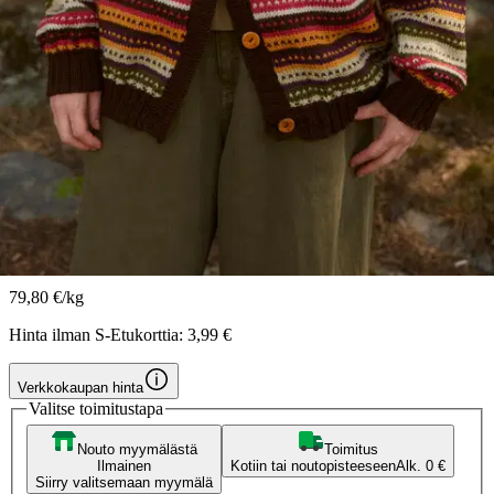
Novita
Novita lanka Wonder Wool DK
50 g merkitys 552
3,39 €
Asiakasomistajahinta
79,80 €/kg
Hinta ilman S-Etukorttia:
3,99 €
Verkkokaupan hinta
Valitse toimitustapa
Nouto myymälästä
Toimitus
Ilmainen
Kotiin tai noutopisteeseen
Alk. 0 €
Siirry valitsemaan myymälä