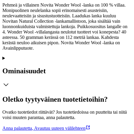
Pehmeä ja villainen Novita Wonder Wool -lanka on 100 % villaa.
Monipuolinen neulelanka sopii erinomaisesti asusteisiin,
neulevaatteisiin ja sisustustuotteisiin. Laadukas lanka kuuluu
Novitan Natural Collection -lankamallistoon, joka sisältää vain
luonnonkuiduista valmistettuja lankoja. Puikkosuositus langalle on
4. Wonder Wool -villalangasta neulotut tuotteet voi konepesta? 40
asteessa. 50 gramman kerässä on 112 metriä lankaa. Kahdesta
kerästä neuloo aikuisen pipon. Novita Wonder Wool -lanka on
Avainlipputuote.
Ominaisuudet
Oletko tyytyväinen tuotetietoihin?
Ovatko tuotetiedot riittävät? Jos tuotetiedoissa on puutteita tai niitä
voisi muuten parantaa, anna palautetta.
Anna palautetta
,
Avautuu uuteen välilehteen