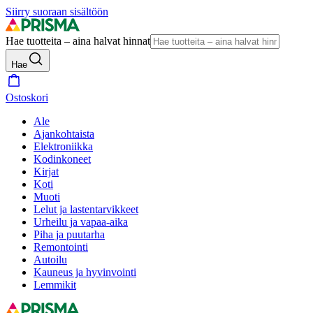
Siirry suoraan sisältöön
Hae tuotteita – aina halvat hinnat
Hae
Ostoskori
Ale
Ajankohtaista
Elektroniikka
Kodinkoneet
Kirjat
Koti
Muoti
Lelut ja lastentarvikkeet
Urheilu ja vapaa-aika
Piha ja puutarha
Remontointi
Autoilu
Kauneus ja hyvinvointi
Lemmikit