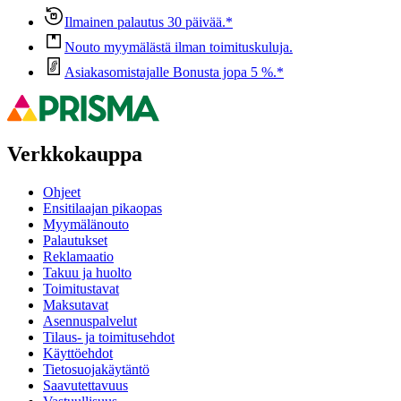
Ilmainen palautus 30 päivää.*
Nouto myymälästä ilman toimituskuluja.
Asiakasomistajalle Bonusta jopa 5 %.*
Verkkokauppa
Ohjeet
Ensitilaajan pikaopas
Myymälänouto
Palautukset
Reklamaatio
Takuu ja huolto
Toimitustavat
Maksutavat
Asennuspalvelut
Tilaus- ja toimitusehdot
Käyttöehdot
Tietosuojakäytäntö
Saavutettavuus