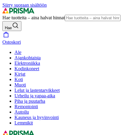
Siirry suoraan sisältöön
Hae tuotteita – aina halvat hinnat
Hae
Ostoskori
Ale
Ajankohtaista
Elektroniikka
Kodinkoneet
Kirjat
Koti
Muoti
Lelut ja lastentarvikkeet
Urheilu ja vapaa-aika
Piha ja puutarha
Remontointi
Autoilu
Kauneus ja hyvinvointi
Lemmikit