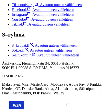
Tilaa uutiskirje
,
Avautuu uuteen välilehteen
Facebook
,
Avautuu uuteen välilehteen
Instagram
,
Avautuu uuteen välilehteen
YouTube
,
Avautuu uuteen välilehteen
TikTok
,
Avautuu uuteen välilehteen
S–ryhmä
S–kaupat.fi
,
Avautuu uuteen välilehteen
Sokos.fi
,
Avautuu uuteen välilehteen
S-Etukortti.fi
,
Avautuu uuteen välilehteen
Ässäkeskus, Fleminginkatu 34, 00510 Helsinki
SOK PL1 00088 S–RYHMÄ,
Y–tunnus 0116323–1
© SOK 2026
Maksutavat
:
Visa, MasterCard, MobilePay, Apple Pay, S-Pankki,
Nordea, OP, Danske Bank, Aktia, Ålandsbanken, Säästöpankki,
Oma Säästöpankki, POP Pankki, Walley