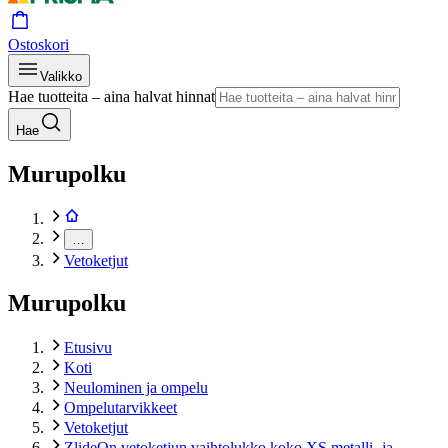
Ostoskori
Valikko
Hae tuotteita – aina halvat hinnat
Hae
Murupolku
…
Vetoketjut
Murupolku
Etusivu
Koti
Neulominen ja ompelu
Ompelutarvikkeet
Vetoketjut
ZlideOn vetoketjun vaihtolukko koko XS metalli- ja