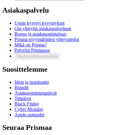
Asiakaspalvelu
Usein kysytyt kysymykset
Ota yhteyttä asiakaspalveluun
Bonus ja asiakasomistajuus
Prisma-myymälöiden yhteystiedot
Mikä on Prisma?
Palvelut Prismassa
Muuta evästeasetuksia
Suosittelemme
Ideat ja inspiraatio
Brändit
Asiakasomistajapäivät
Tilipäivä
Black Friday
Cyber Monday
Apple-uutuudet
Seuraa Prismaa