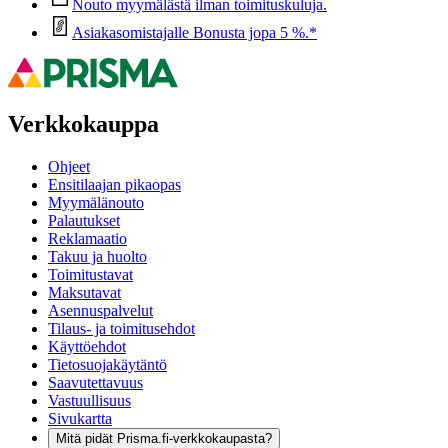
Nouto myymälästä ilman toimituskuluja.
Asiakasomistajalle Bonusta jopa 5 %.*
Verkkokauppa
Ohjeet
Ensitilaajan pikaopas
Myymälänouto
Palautukset
Reklamaatio
Takuu ja huolto
Toimitustavat
Maksutavat
Asennuspalvelut
Tilaus- ja toimitusehdot
Käyttöehdot
Tietosuojakäytäntö
Saavutettavuus
Vastuullisuus
Sivukartta
Mitä pidät Prisma.fi-verkkokaupasta?