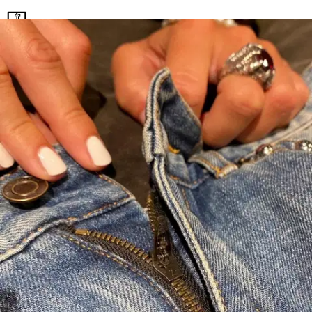
7,61 €
Asiakasomistajahinta
Hinta ilman S-Etukorttia:
8,95 €
Verkkokaupan hinta
Valitse toimitustapa
Nouto myymälästä
Toimitus
Ilmainen
Kotiin tai noutopisteeseen
Alk. 0 €
Siirry valitsemaan myymälä
Ilmainen toimitus yli 100 €:n tilauksille
Postin pakettiautomaattiin tai
palvelupisteeseen!
Etu ei koske Suuri‑lisäpalvelulla toimitettavia tuotteita.