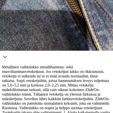
Tarkista myymäläsaatavuus
Tuotekuvaus
Metallinen vaihtolukko metallihammas- sekä
muovihammasvetoketjuun. Jos vetoketjun lukko on rikkoutunut,
vetoketju ei sulkeudu tai se ei enää avaudu normaalisti, tässä
ratkaisu. Sopii vetoketjuihin, joissa hammastuksen leveys suljettuna
on 5,0–5,2 mm ja korkeus 2,0–2,25 mm. Mittaa vetoketju
mahdollisimman tarkasti, sillä vain oikean kokoinen ZlideOn-
vaihtolukko toimii. Tällainen vetoketju on yleensä farkuissa ja
taskuketjuna. Soveltuu lähes kaikkiin farkkuvetoketjuihin.
ZlideOn-
vaihtolukko on patentoitu ruotsalainen keksintö, joka on valmistettu
Ruotsissa. Vaihtolukko on nopea ja helppo asentaa vetoketjuun.
Tuotekortin takana ohje vaihtamiseen: 1. Aloita katkaisemalla vanha