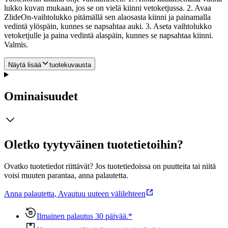
lukko kuvan mukaan, jos se on vielä kiinni vetoketjussa. 2. Avaa
ZlideOn-vaihtolukko pitämällä sen alaosasta kiinni ja painamalla
vedintä ylöspäin, kunnes se napsahtaa auki. 3. Aseta vaihtolukko
vetoketjulle ja paina vedintä alaspäin, kunnes se napsahtaa kiinni.
Valmis.
Näytä lisää
tuotekuvausta
Ominaisuudet
Oletko tyytyväinen tuotetietoihin?
Ovatko tuotetiedot riittävät? Jos tuotetiedoissa on puutteita tai niitä
voisi muuten parantaa, anna palautetta.
Anna palautetta
,
Avautuu uuteen välilehteen
Ilmainen palautus 30 päivää.*