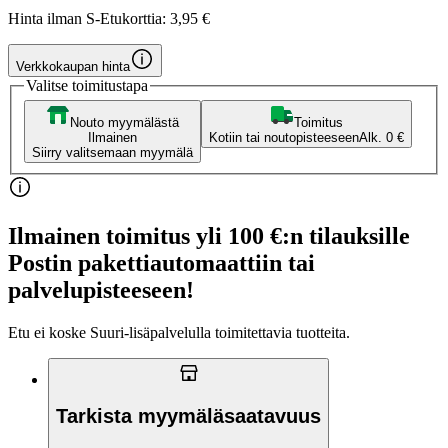
Hinta ilman S-Etukorttia:
3,95 €
Verkkokaupan hinta
Valitse toimitustapa
Nouto myymälästä
Toimitus
Ilmainen
Kotiin tai noutopisteeseen
Alk. 0 €
Siirry valitsemaan myymälä
Ilmainen toimitus yli 100 €:n tilauksille
Postin pakettiautomaattiin tai
palvelupisteeseen!
Etu ei koske Suuri‑lisäpalvelulla toimitettavia tuotteita.
Tarkista myymäläsaatavuus