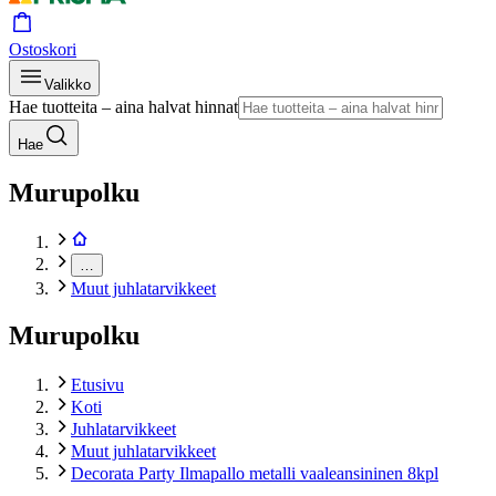
Ostoskori
Valikko
Hae tuotteita – aina halvat hinnat
Hae
Murupolku
…
Muut juhlatarvikkeet
Murupolku
Etusivu
Koti
Juhlatarvikkeet
Muut juhlatarvikkeet
Decorata Party Ilmapallo metalli vaaleansininen 8kpl