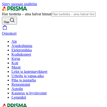
Siirry suoraan sisältöön
Hae tuotteita – aina halvat hinnat
Hae
Ostoskori
Ale
Ajankohtaista
Elektroniikka
Kodinkoneet
Kirjat
Koti
Muoti
Lelut ja lastentarvikkeet
Urheilu ja vapaa-aika
Piha ja puutarha
Remontointi
Autoilu
Kauneus ja hyvinvointi
Lemmikit