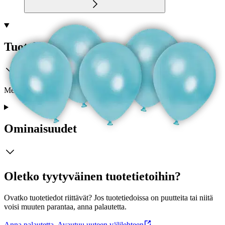
Tuotekuvaus
Metallinhohtoiset pastelliväriset ilmapallot. Siniset 8 kappaletta
Ominaisuudet
Oletko tyytyväinen tuotetietoihin?
Ovatko tuotetiedot riittävät? Jos tuotetiedoissa on puutteita tai niitä
voisi muuten parantaa, anna palautetta.
Anna palautetta
,
Avautuu uuteen välilehteen