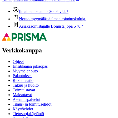
Ilmainen palautus 30 päivää.*
Nouto myymälästä ilman toimituskuluja.
Asiakasomistajalle Bonusta jopa 5 %.*
Verkkokauppa
Ohjeet
Ensitilaajan pikaopas
Myymälänouto
Palautukset
Reklamaatio
Takuu ja huolto
Toimitustavat
Maksutavat
Asennuspalvelut
Tilaus- ja toimitusehdot
Käyttöehdot
Tietosuojakäytäntö