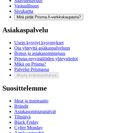
Saavutettavuus
Vastuullisuus
Sivukartta
Mitä pidät Prisma.fi-verkkokaupasta?
Asiakaspalvelu
Usein kysytyt kysymykset
Ota yhteyttä asiakaspalveluun
Bonus ja asiakasomistajuus
Prisma-myymälöiden yhteystiedot
Mikä on Prisma?
Palvelut Prismassa
Muuta evästeasetuksia
Suosittelemme
Ideat ja inspiraatio
Brändit
Asiakasomistajapäivät
Tilipäivä
Black Friday
Cyber Monday
Apple-uutuudet