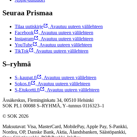
Seuraa Prismaa
Tilaa uutiskirje
,
Avautuu uuteen välilehteen
Facebook
,
Avautuu uuteen välilehteen
Instagram
,
Avautuu uuteen välilehteen
YouTube
,
Avautuu uuteen välilehteen
TikTok
,
Avautuu uuteen välilehteen
S–ryhmä
S–kaupat.fi
,
Avautuu uuteen välilehteen
Sokos.fi
,
Avautuu uuteen välilehteen
S-Etukortti.fi
,
Avautuu uuteen välilehteen
Ässäkeskus, Fleminginkatu 34, 00510 Helsinki
SOK PL1 00088 S–RYHMÄ,
Y–tunnus 0116323–1
© SOK 2026
Maksutavat
:
Visa, MasterCard, MobilePay, Apple Pay, S-Pankki,
Nordea, OP, Danske Bank, Aktia, Ålandsbanken, Säästöpankki,