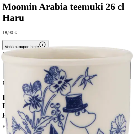
Moomin Arabia teemuki 26 cl
Haru
18,90 €
Verkkokaupan hinta
Valitse toimitustapa
Nouto myymälästä
Toimitus
Ilmainen
Ei saatavilla
Siirry valitsemaan myymälä
Ilmainen toimitus yli 100 €:n tilauksille
Postin pakettiautomaattiin tai
palvelupisteeseen!
Etu ei koske Suuri‑lisäpalvelulla toimitettavia tuotteita.