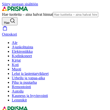
Siirry suoraan sisältöön
Hae tuotteita – aina halvat hinnat
Hae
Ostoskori
Ale
Ajankohtaista
Elektroniikka
Kodinkoneet
Kirjat
Koti
Muoti
Lelut ja lastentarvikkeet
Urheilu ja vapaa-aika
Piha ja puutarha
Remontointi
Autoilu
Kauneus ja hyvinvointi
Lemmikit