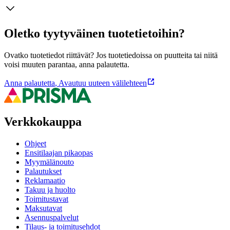
Oletko tyytyväinen tuotetietoihin?
Ovatko tuotetiedot riittävät? Jos tuotetiedoissa on puutteita tai niitä
voisi muuten parantaa, anna palautetta.
Anna palautetta
,
Avautuu uuteen välilehteen
Verkkokauppa
Ohjeet
Ensitilaajan pikaopas
Myymälänouto
Palautukset
Reklamaatio
Takuu ja huolto
Toimitustavat
Maksutavat
Asennuspalvelut
Tilaus- ja toimitusehdot