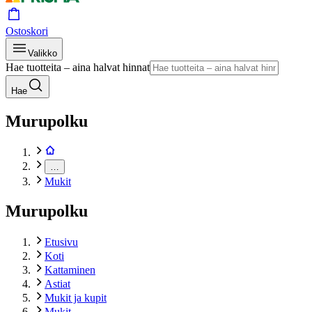
Ostoskori
Valikko
Hae tuotteita – aina halvat hinnat
Hae
Murupolku
…
Mukit
Murupolku
Etusivu
Koti
Kattaminen
Astiat
Mukit ja kupit
Mukit