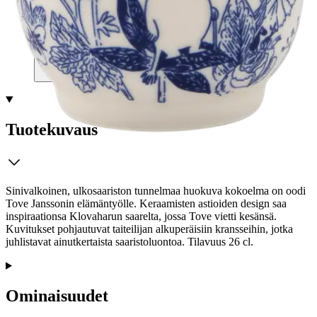
Tarkista myymäläsaatavuus
Tuotekuvaus
Sinivalkoinen, ulkosaariston tunnelmaa huokuva kokoelma on oodi
Tove Janssonin elämäntyölle. Keraamisten astioiden design saa
inspiraationsa Klovaharun saarelta, jossa Tove vietti kesänsä.
Kuvitukset pohjautuvat taiteilijan alkuperäisiin kransseihin, jotka
juhlistavat ainutkertaista saaristoluontoa. Tilavuus 26 cl.
Ominaisuudet