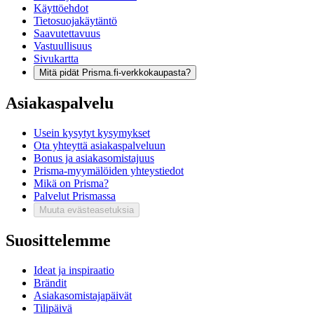
Käyttöehdot
Tietosuojakäytäntö
Saavutettavuus
Vastuullisuus
Sivukartta
Mitä pidät Prisma.fi-verkkokaupasta?
Asiakaspalvelu
Usein kysytyt kysymykset
Ota yhteyttä asiakaspalveluun
Bonus ja asiakasomistajuus
Prisma-myymälöiden yhteystiedot
Mikä on Prisma?
Palvelut Prismassa
Muuta evästeasetuksia
Suosittelemme
Ideat ja inspiraatio
Brändit
Asiakasomistajapäivät
Tilipäivä