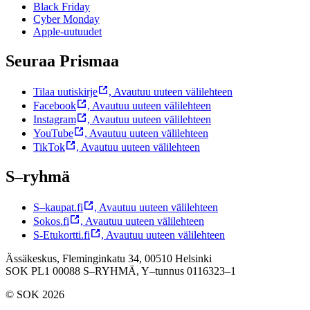
Black Friday
Cyber Monday
Apple-uutuudet
Seuraa Prismaa
Tilaa uutiskirje
,
Avautuu uuteen välilehteen
Facebook
,
Avautuu uuteen välilehteen
Instagram
,
Avautuu uuteen välilehteen
YouTube
,
Avautuu uuteen välilehteen
TikTok
,
Avautuu uuteen välilehteen
S–ryhmä
S–kaupat.fi
,
Avautuu uuteen välilehteen
Sokos.fi
,
Avautuu uuteen välilehteen
S-Etukortti.fi
,
Avautuu uuteen välilehteen
Ässäkeskus, Fleminginkatu 34, 00510 Helsinki
SOK PL1 00088 S–RYHMÄ,
Y–tunnus 0116323–1
© SOK 2026