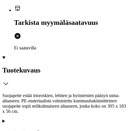
Tarkista myymäläsaatavuus
Ei saatavilla
Tuotekuvaus
Suojapeite estää irtoroskien, lehtien ja hyönteisten pääsyn uima-
altaaseen. PE-materiaalista valmistettu kuminauhakiinnitteinen
suojapeite sopii nelikulmaiseen altaaseen, jonka koko on 305 x 183
x 56 cm.