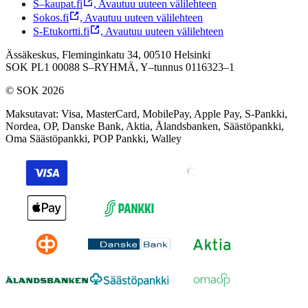
S–kaupat.fi
,
Avautuu uuteen välilehteen
Sokos.fi
,
Avautuu uuteen välilehteen
S-Etukortti.fi
,
Avautuu uuteen välilehteen
Ässäkeskus, Fleminginkatu 34, 00510 Helsinki
SOK PL1 00088 S–RYHMÄ,
Y–tunnus 0116323–1
© SOK 2026
Maksutavat
:
Visa, MasterCard, MobilePay, Apple Pay, S-Pankki,
Nordea, OP, Danske Bank, Aktia, Ålandsbanken, Säästöpankki,
Oma Säästöpankki, POP Pankki, Walley