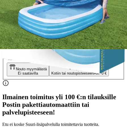
suojapeite 305 x 183 x 56 cm
13,21 €
Asiakasomistajahinta
Hinta ilman S-Etukorttia:
13,90 €
Verkkokaupan hinta
Valitse toimitustapa
Nouto myymälästä
Toimitus
Ei saatavilla
Kotiin tai noutopisteeseen
Alk. 0 €
Ilmainen toimitus yli 100 €:n tilauksille
Postin pakettiautomaattiin tai
palvelupisteeseen!
Etu ei koske Suuri‑lisäpalvelulla toimitettavia tuotteita.