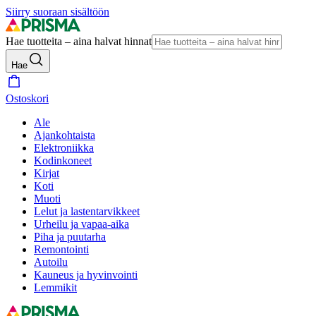
Siirry suoraan sisältöön
Hae tuotteita – aina halvat hinnat
Hae
Ostoskori
Ale
Ajankohtaista
Elektroniikka
Kodinkoneet
Kirjat
Koti
Muoti
Lelut ja lastentarvikkeet
Urheilu ja vapaa-aika
Piha ja puutarha
Remontointi
Autoilu
Kauneus ja hyvinvointi
Lemmikit