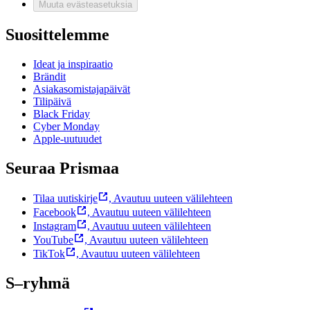
Muuta evästeasetuksia
Suosittelemme
Ideat ja inspiraatio
Brändit
Asiakasomistajapäivät
Tilipäivä
Black Friday
Cyber Monday
Apple-uutuudet
Seuraa Prismaa
Tilaa uutiskirje
,
Avautuu uuteen välilehteen
Facebook
,
Avautuu uuteen välilehteen
Instagram
,
Avautuu uuteen välilehteen
YouTube
,
Avautuu uuteen välilehteen
TikTok
,
Avautuu uuteen välilehteen
S–ryhmä