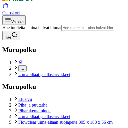
Ostoskori
Valikko
Hae tuotteita – aina halvat hinnat
Hae
Murupolku
…
Uima-altaat ja allastarvikkeet
Murupolku
Etusivu
Piha ja puutarha
Piharakentaminen
Uima-altaat ja allastarvikkeet
Flowclear uima-altaan suojapeite 305 x 183 x 56 cm