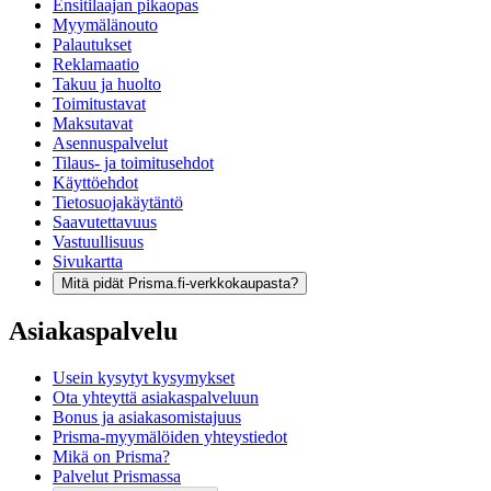
Ensitilaajan pikaopas
Myymälänouto
Palautukset
Reklamaatio
Takuu ja huolto
Toimitustavat
Maksutavat
Asennuspalvelut
Tilaus- ja toimitusehdot
Käyttöehdot
Tietosuojakäytäntö
Saavutettavuus
Vastuullisuus
Sivukartta
Mitä pidät Prisma.fi-verkkokaupasta?
Asiakaspalvelu
Usein kysytyt kysymykset
Ota yhteyttä asiakaspalveluun
Bonus ja asiakasomistajuus
Prisma-myymälöiden yhteystiedot
Mikä on Prisma?
Palvelut Prismassa