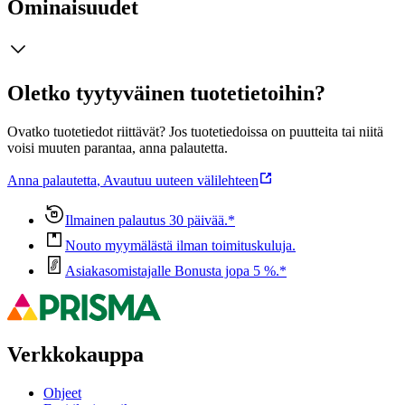
Ominaisuudet
Oletko tyytyväinen tuotetietoihin?
Ovatko tuotetiedot riittävät? Jos tuotetiedoissa on puutteita tai niitä
voisi muuten parantaa, anna palautetta.
Anna palautetta
,
Avautuu uuteen välilehteen
Ilmainen palautus 30 päivää.*
Nouto myymälästä ilman toimituskuluja.
Asiakasomistajalle Bonusta jopa 5 %.*
Verkkokauppa
Ohjeet