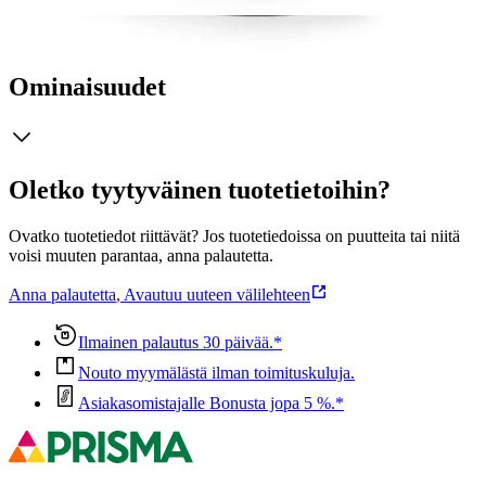
polyesteristä.
Ominaisuudet
Oletko tyytyväinen tuotetietoihin?
Ovatko tuotetiedot riittävät? Jos tuotetiedoissa on puutteita tai niitä
voisi muuten parantaa, anna palautetta.
Anna palautetta
,
Avautuu uuteen välilehteen
Ilmainen palautus 30 päivää.*
Nouto myymälästä ilman toimituskuluja.
Asiakasomistajalle Bonusta jopa 5 %.*