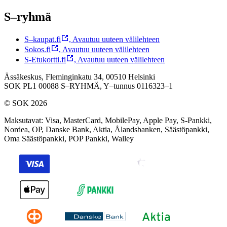
S–ryhmä
S–kaupat.fi
,
Avautuu uuteen välilehteen
Sokos.fi
,
Avautuu uuteen välilehteen
S-Etukortti.fi
,
Avautuu uuteen välilehteen
Ässäkeskus, Fleminginkatu 34, 00510 Helsinki
SOK PL1 00088 S–RYHMÄ,
Y–tunnus 0116323–1
© SOK 2026
Maksutavat
:
Visa, MasterCard, MobilePay, Apple Pay, S-Pankki,
Nordea, OP, Danske Bank, Aktia, Ålandsbanken, Säästöpankki,
Oma Säästöpankki, POP Pankki, Walley