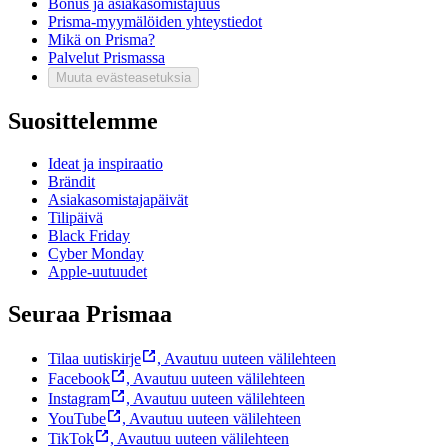
Bonus ja asiakasomistajuus
Prisma-myymälöiden yhteystiedot
Mikä on Prisma?
Palvelut Prismassa
Muuta evästeasetuksia
Suosittelemme
Ideat ja inspiraatio
Brändit
Asiakasomistajapäivät
Tilipäivä
Black Friday
Cyber Monday
Apple-uutuudet
Seuraa Prismaa
Tilaa uutiskirje
,
Avautuu uuteen välilehteen
Facebook
,
Avautuu uuteen välilehteen
Instagram
,
Avautuu uuteen välilehteen
YouTube
,
Avautuu uuteen välilehteen
TikTok
,
Avautuu uuteen välilehteen