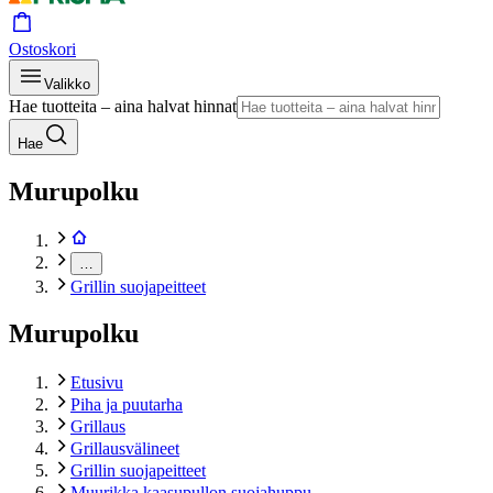
Ostoskori
Valikko
Hae tuotteita – aina halvat hinnat
Hae
Murupolku
…
Grillin suojapeitteet
Murupolku
Etusivu
Piha ja puutarha
Grillaus
Grillausvälineet
Grillin suojapeitteet
Muurikka kaasupullon suojahuppu