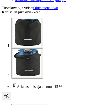
Tuotekuvat- ja videot
Ohita tuotekuvat
Karusellin pikakuvakkeet
Asiakasomistaja-alennus
-15 %