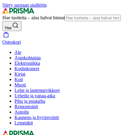
Siirry suoraan sisältöön
Hae tuotteita – aina halvat hinnat
Hae
Ostoskori
Ale
Ajankohtaista
Elektroniikka
Kodinkoneet
Kirjat
Koti
Muoti
Lelut ja lastentarvikkeet
Urheilu ja vapaa-aika
Piha ja puutarha
Remontointi
Autoilu
Kauneus ja hyvinvointi
Lemmikit