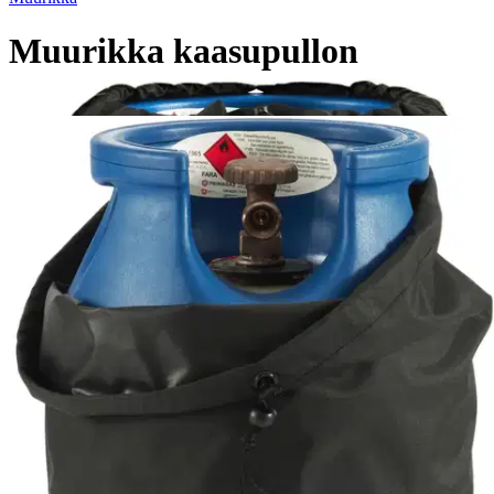
Muurikka kaasupullon
suojahuppu
16,92 €
Asiakasomistajahinta
Hinta ilman S-Etukorttia:
19,90 €
Verkkokaupan hinta
Valitse toimitustapa
Nouto myymälästä
Toimitus
Ilmainen
Kotiin tai noutopisteeseen
Alk. 0 €
Siirry valitsemaan myymälä
Ilmainen toimitus yli 100 €:n tilauksille