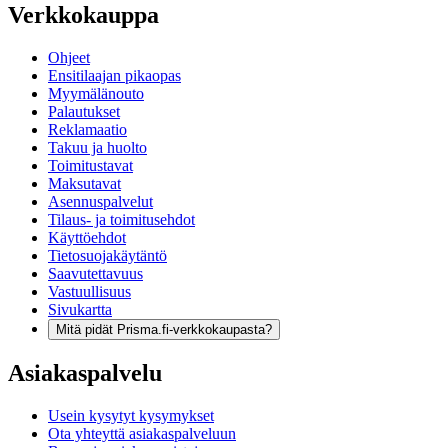
Verkkokauppa
Ohjeet
Ensitilaajan pikaopas
Myymälänouto
Palautukset
Reklamaatio
Takuu ja huolto
Toimitustavat
Maksutavat
Asennuspalvelut
Tilaus- ja toimitusehdot
Käyttöehdot
Tietosuojakäytäntö
Saavutettavuus
Vastuullisuus
Sivukartta
Mitä pidät Prisma.fi-verkkokaupasta?
Asiakaspalvelu
Usein kysytyt kysymykset
Ota yhteyttä asiakaspalveluun