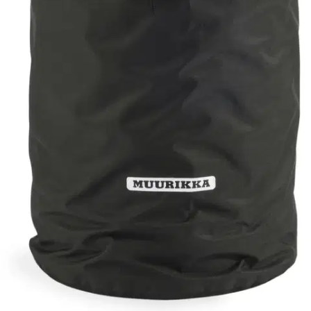
Postin pakettiautomaattiin tai
palvelupisteeseen!
Etu ei koske Suuri‑lisäpalvelulla toimitettavia tuotteita.
Tarkista myymäläsaatavuus
Tuotekuvaus
Suojaa kaasupullosi pölyltä ja muulta lialta kätevällä kaaspullon
suojahupulla. Kiristysnaru pitää suojahupun tukevasti paikallaan.
Vain käsinpesu. Materiaali: 300D polyesteri PU pinnalla. Koko
Ø30x60 cm, sopii kaasupulloihin PC10 ja PK10. Valmistettu