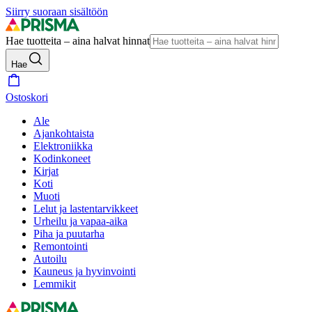
Siirry suoraan sisältöön
Hae tuotteita – aina halvat hinnat
Hae
Ostoskori
Ale
Ajankohtaista
Elektroniikka
Kodinkoneet
Kirjat
Koti
Muoti
Lelut ja lastentarvikkeet
Urheilu ja vapaa-aika
Piha ja puutarha
Remontointi
Autoilu
Kauneus ja hyvinvointi
Lemmikit