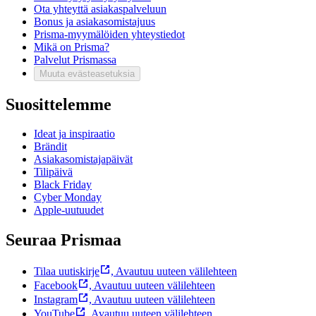
Ota yhteyttä asiakaspalveluun
Bonus ja asiakasomistajuus
Prisma-myymälöiden yhteystiedot
Mikä on Prisma?
Palvelut Prismassa
Muuta evästeasetuksia
Suosittelemme
Ideat ja inspiraatio
Brändit
Asiakasomistajapäivät
Tilipäivä
Black Friday
Cyber Monday
Apple-uutuudet
Seuraa Prismaa
Tilaa uutiskirje
,
Avautuu uuteen välilehteen
Facebook
,
Avautuu uuteen välilehteen
Instagram
,
Avautuu uuteen välilehteen
YouTube
,
Avautuu uuteen välilehteen