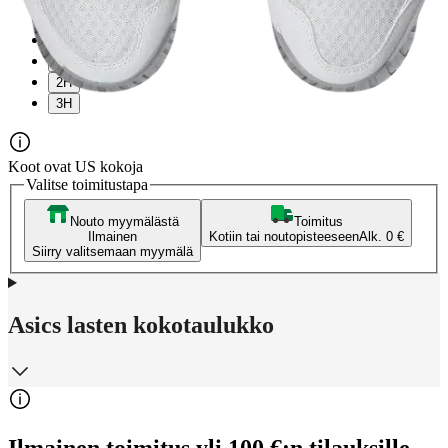
4H
5H
1H
2H
3H
Koot ovat US kokoja
Valitse toimitustapa
Nouto myymälästä
Toimitus
Ilmainen
Kotiin tai noutopisteeseen
Alk. 0 €
Siirry valitsemaan myymälä
Asics lasten kokotaulukko
Ilmainen toimitus yli 100 €:n tilauksille