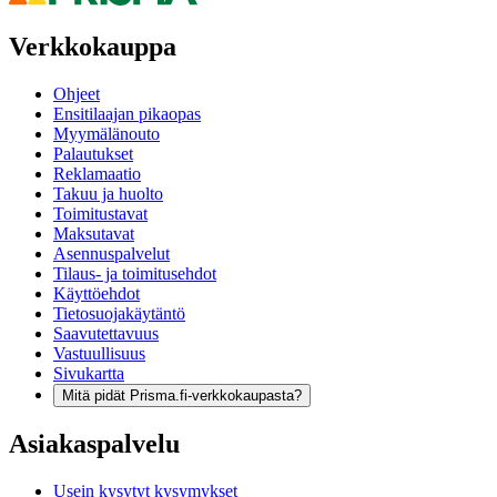
Verkkokauppa
Ohjeet
Ensitilaajan pikaopas
Myymälänouto
Palautukset
Reklamaatio
Takuu ja huolto
Toimitustavat
Maksutavat
Asennuspalvelut
Tilaus- ja toimitusehdot
Käyttöehdot
Tietosuojakäytäntö
Saavutettavuus
Vastuullisuus
Sivukartta
Mitä pidät Prisma.fi-verkkokaupasta?
Asiakaspalvelu
Usein kysytyt kysymykset