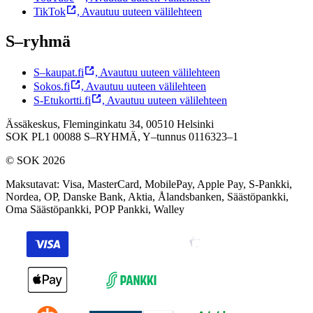
TikTok
,
Avautuu uuteen välilehteen
S–ryhmä
S–kaupat.fi
,
Avautuu uuteen välilehteen
Sokos.fi
,
Avautuu uuteen välilehteen
S-Etukortti.fi
,
Avautuu uuteen välilehteen
Ässäkeskus, Fleminginkatu 34, 00510 Helsinki
SOK PL1 00088 S–RYHMÄ,
Y–tunnus 0116323–1
© SOK 2026
Maksutavat
:
Visa, MasterCard, MobilePay, Apple Pay, S-Pankki,
Nordea, OP, Danske Bank, Aktia, Ålandsbanken, Säästöpankki,
Oma Säästöpankki, POP Pankki, Walley