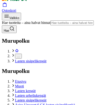
Ostoskori
Valikko
Hae tuotteita – aina halvat hinnat
Hae
Murupolku
…
Lasten sisäpelikengät
Murupolku
Etusivu
Muoti
Lasten kengät
Lasten urheilukengät
Lasten sisäpelikengät
Asics Upcourt 6 GS lasten sisäpelikenkä