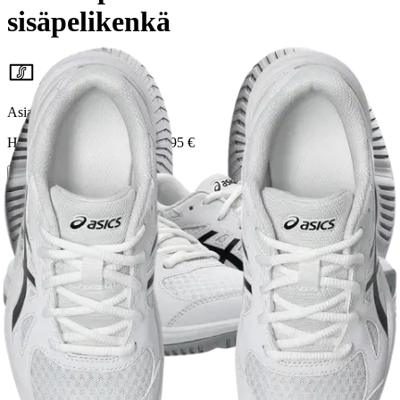
sisäpelikenkä
46,71 €
Asiakasomistajahinta
Hinta ilman S-Etukorttia:
54,95 €
Verkkokaupan hinta
Valittu väri:
WHITE/BLACK
WHITE/BLACK
Valittu koko:
Valitse koko
2
3
4
5
6