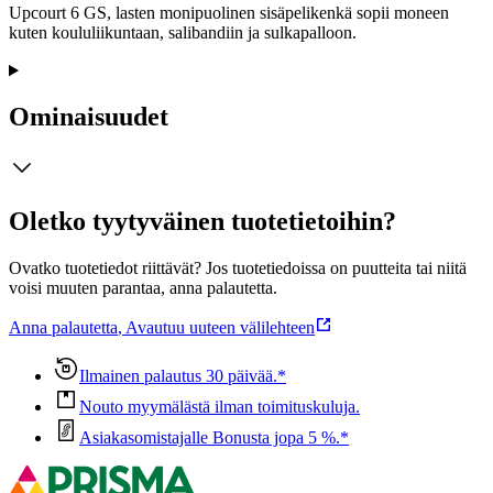
Upcourt 6 GS, lasten monipuolinen sisäpelikenkä sopii moneen
kuten koululiikuntaan, salibandiin ja sulkapalloon.
Ominaisuudet
Oletko tyytyväinen tuotetietoihin?
Ovatko tuotetiedot riittävät? Jos tuotetiedoissa on puutteita tai niitä
voisi muuten parantaa, anna palautetta.
Anna palautetta
,
Avautuu uuteen välilehteen
Ilmainen palautus 30 päivää.*
Nouto myymälästä ilman toimituskuluja.
Asiakasomistajalle Bonusta jopa 5 %.*