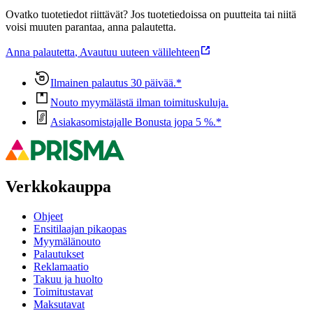
Ovatko tuotetiedot riittävät? Jos tuotetiedoissa on puutteita tai niitä
voisi muuten parantaa, anna palautetta.
Anna palautetta
,
Avautuu uuteen välilehteen
Ilmainen palautus 30 päivää.*
Nouto myymälästä ilman toimituskuluja.
Asiakasomistajalle Bonusta jopa 5 %.*
Verkkokauppa
Ohjeet
Ensitilaajan pikaopas
Myymälänouto
Palautukset
Reklamaatio
Takuu ja huolto
Toimitustavat
Maksutavat