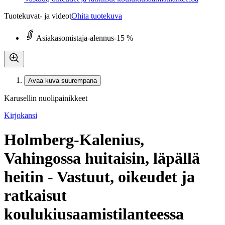
Tuotekuvat- ja videot
Ohita tuotekuva
Asiakasomistaja-alennus
-15 %
Avaa kuva suurempana
Karusellin nuolipainikkeet
Kirjokansi
Holmberg-Kalenius,
Vahingossa huitaisin, läpällä
heitin - Vastuut, oikeudet ja
ratkaisut
koulukiusaamistilanteessa