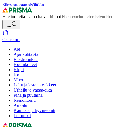
Siirry suoraan sisältöön
Hae tuotteita – aina halvat hinnat
Hae
Ostoskori
Ale
Ajankohtaista
Elektroniikka
Kodinkoneet
Kirjat
Koti
Muoti
Lelut ja lastentarvikkeet
Urheilu ja vapaa-aika
Piha ja puutarha
Remontointi
Autoilu
Kauneus ja hyvinvointi
Lemmikit