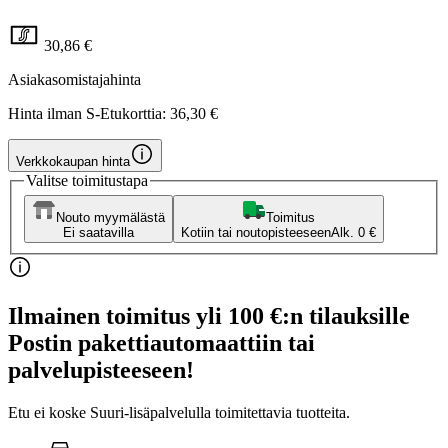
30,86 €
Asiakasomistajahinta
Hinta ilman S-Etukorttia:
36,30 €
Verkkokaupan hinta
Valitse toimitustapa
Nouto myymälästä
Toimitus
Ei saatavilla
Kotiin tai noutopisteeseen
Alk. 0 €
Ilmainen toimitus yli 100 €:n tilauksille
Postin pakettiautomaattiin tai
palvelupisteeseen!
Etu ei koske Suuri‑lisäpalvelulla toimitettavia tuotteita.