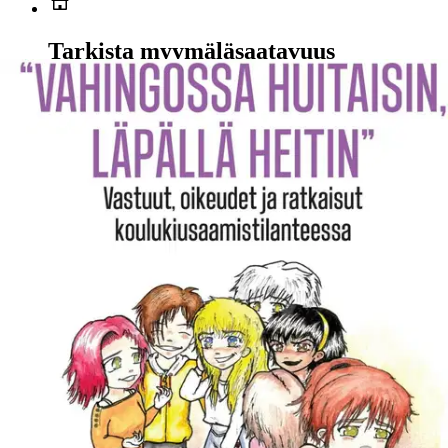
Tarkista myymäläsaatavuus
Ei saatavilla
Tuotekuvaus
Koulukiusaaminen on monisäikeinen ilmiö ja yksi väkivallan muoto,
josta nykyään uskalletaan onneksi jo puhua. Kirjassa käsitellään eri
osapuolten oikeuksia ja velvollisuuksia kiusaamistilanteissa. Tämä
on aihe, josta etenkin vanhemmat kaipaavat selkeää tietoa.
Kiusaamista tarkastellaan kirjassa ilmiönä sekä opettajan, eri
rooleissa kiusaamista kokeneiden, että kiusaamisen jälkihoidon
parissa työskentelevien ammattilaisten näkökulmasta.
Kirjoittajien
ajatukset käyvät keskenään vuoropuhelua valottaen asiaa monesta
eri suunnasta. “Vahingossa huitaisin, läpällä heitin” on suunnattu