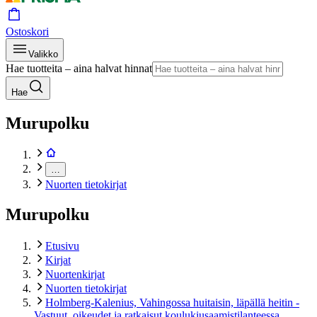
Ostoskori
Valikko
Hae tuotteita – aina halvat hinnat
Hae
Murupolku
…
Nuorten tietokirjat
Murupolku
Etusivu
Kirjat
Nuortenkirjat
Nuorten tietokirjat
Holmberg-Kalenius, Vahingossa huitaisin, läpällä heitin -
Vastuut, oikeudet ja ratkaisut koulukiusaamistilanteessa