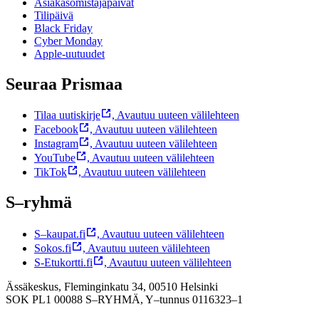
Asiakasomistajapäivät
Tilipäivä
Black Friday
Cyber Monday
Apple-uutuudet
Seuraa Prismaa
Tilaa uutiskirje
,
Avautuu uuteen välilehteen
Facebook
,
Avautuu uuteen välilehteen
Instagram
,
Avautuu uuteen välilehteen
YouTube
,
Avautuu uuteen välilehteen
TikTok
,
Avautuu uuteen välilehteen
S–ryhmä
S–kaupat.fi
,
Avautuu uuteen välilehteen
Sokos.fi
,
Avautuu uuteen välilehteen
S-Etukortti.fi
,
Avautuu uuteen välilehteen
Ässäkeskus, Fleminginkatu 34, 00510 Helsinki
SOK PL1 00088 S–RYHMÄ,
Y–tunnus 0116323–1