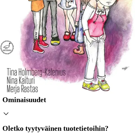
paitsi kiusattujen ja toisia kiusaavien lasten vanhemmille, myös
kaikille lasten ja nuorten parissa toimiville aikuisille. Se toimii myös
lähteenä opiskelijoille ja kenelle tahansa, jota kiusaaminen
ryhmäilmiönä kiinnostaa. Kirja esittelee konkreettisia neuvoja ja
ratkaisuja, joihin on helppo tarttua, vaikka valmiiksi pureskeltuja
vastauksia ei annetakaan. Ratkaisut kiusaamistilanteisiin voivat
joskus olla lähempänä kuin uskommekaan, kuten tavassamme
kohdata lapsi tai asenteissa ja normeissa, joita luomme ja
ylläpidämme. Kiusaamisen katkaisemisessa kirjoittajat korostavat
kiusaamisilmiön tunnistamista ja ymmärtämistä, aikuisten välistä
yhteistyötä, joustavuutta, hyvän ilmapiirin luomista
ennaltaehkäisevänä toimena sekä traumasensitiivistä
lähestymistapaa.
Näytä lisää
tuotekuvausta
Ominaisuudet
Oletko tyytyväinen tuotetietoihin?