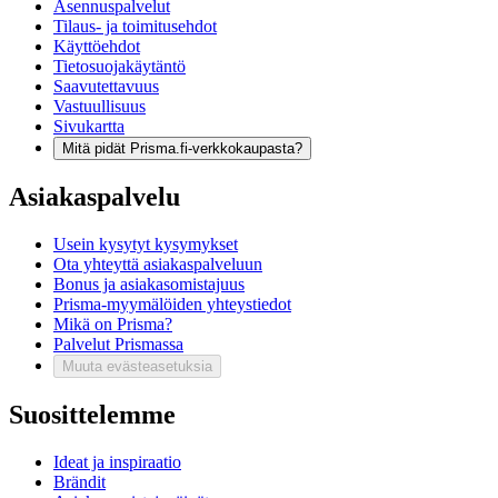
Asennuspalvelut
Tilaus- ja toimitusehdot
Käyttöehdot
Tietosuojakäytäntö
Saavutettavuus
Vastuullisuus
Sivukartta
Mitä pidät Prisma.fi-verkkokaupasta?
Asiakaspalvelu
Usein kysytyt kysymykset
Ota yhteyttä asiakaspalveluun
Bonus ja asiakasomistajuus
Prisma-myymälöiden yhteystiedot
Mikä on Prisma?
Palvelut Prismassa
Muuta evästeasetuksia
Suosittelemme
Ideat ja inspiraatio
Brändit