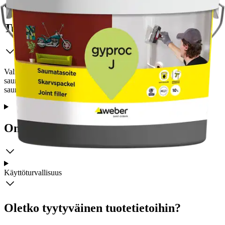
Tuotekuvaus
Valmiiksi sekoitettu erittäin täyttävä tasoite kipsilevyjen
saumaukseen. Menekki kipsilevyjen saumauksessa n. 0,3 l/metri
saumaa. Max. raekoko 0,15 mm.
Ominaisuudet
Käyttöturvallisuus
Oletko tyytyväinen tuotetietoihin?