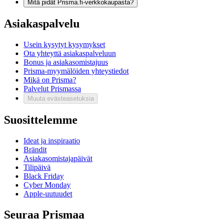
Mitä pidät Prisma.fi-verkkokaupasta?
Asiakaspalvelu
Usein kysytyt kysymykset
Ota yhteyttä asiakaspalveluun
Bonus ja asiakasomistajuus
Prisma-myymälöiden yhteystiedot
Mikä on Prisma?
Palvelut Prismassa
Muuta evästeasetuksia
Suosittelemme
Ideat ja inspiraatio
Brändit
Asiakasomistajapäivät
Tilipäivä
Black Friday
Cyber Monday
Apple-uutuudet
Seuraa Prismaa