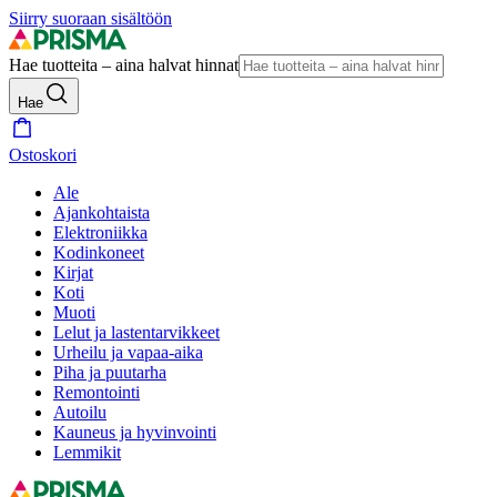
Siirry suoraan sisältöön
Hae tuotteita – aina halvat hinnat
Hae
Ostoskori
Ale
Ajankohtaista
Elektroniikka
Kodinkoneet
Kirjat
Koti
Muoti
Lelut ja lastentarvikkeet
Urheilu ja vapaa-aika
Piha ja puutarha
Remontointi
Autoilu
Kauneus ja hyvinvointi
Lemmikit