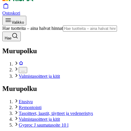
Ostoskori
Valikko
Hae tuotteita – aina halvat hinnat
Hae
Murupolku
…
Valmistasoitteet ja kitit
Murupolku
Etusivu
Remontointi
Tasoitteet, laastit, täytteet ja vedeneristys
Valmistasoitteet ja kitit
Gyproc J saumatasoite 10 l