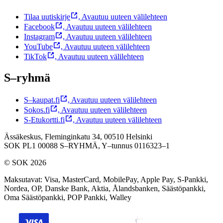
Tilaa uutiskirje
,
Avautuu uuteen välilehteen
Facebook
,
Avautuu uuteen välilehteen
Instagram
,
Avautuu uuteen välilehteen
YouTube
,
Avautuu uuteen välilehteen
TikTok
,
Avautuu uuteen välilehteen
S–ryhmä
S–kaupat.fi
,
Avautuu uuteen välilehteen
Sokos.fi
,
Avautuu uuteen välilehteen
S-Etukortti.fi
,
Avautuu uuteen välilehteen
Ässäkeskus, Fleminginkatu 34, 00510 Helsinki
SOK PL1 00088 S–RYHMÄ,
Y–tunnus 0116323–1
© SOK 2026
Maksutavat
:
Visa, MasterCard, MobilePay, Apple Pay, S-Pankki,
Nordea, OP, Danske Bank, Aktia, Ålandsbanken, Säästöpankki,
Oma Säästöpankki, POP Pankki, Walley