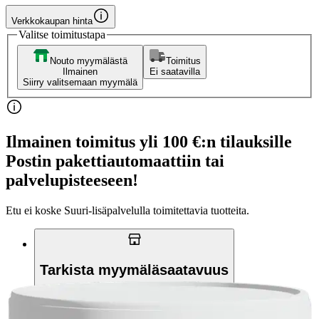
Verkkokaupan hinta
Valitse toimitustapa
Nouto myymälästä
Toimitus
Ilmainen
Ei saatavilla
Siirry valitsemaan myymälä
Ilmainen toimitus yli 100 €:n tilauksille
Postin pakettiautomaattiin tai
palvelupisteeseen!
Etu ei koske Suuri‑lisäpalvelulla toimitettavia tuotteita.
Tarkista myymäläsaatavuus