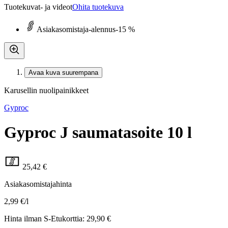
Tuotekuvat- ja videot
Ohita tuotekuva
Asiakasomistaja-alennus
-15 %
Avaa kuva suurempana
Karusellin nuolipainikkeet
Gyproc
Gyproc J saumatasoite 10 l
25,42 €
Asiakasomistajahinta
2,99 €/l
Hinta ilman S-Etukorttia:
29,90 €