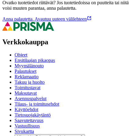
Ovatko tuotetiedot riittävät? Jos tuotetiedoissa on puutteita tai niitä
voisi muuten parantaa, anna palautetta.
Anna palautetta
,
Avautuu uuteen välilehteen
Verkkokauppa
Ohjeet
Ensitilaajan pikaopas
Myymälänouto
Palautukset
Reklamaatio
Takuu ja huolto
Toimitustavat
Maksutavat
Asennuspalvelut
Tilaus- ja toimitusehdot
Käyttöehdot
Tietosuojakäytäntö
Saavutettavuus
Vastuullisuus
Sivukartta