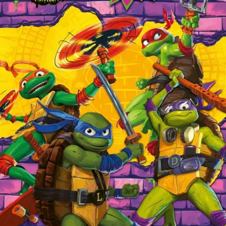
Ei saatavilla
Tuotekuvaus
Leodardo, Michelangelo, Donatello ja Raphael ovat taas vauhdissa!
Lähde mukaan ninjaseikkailuun, ratkaise koodi ja auta pikku
kilpikonna pinteestä. Muhkea puuhakirja sisältää paljon
vauhdikkaita tehtäviä, tarroja ja koottavan julisteen. Onko sinusta
ratkomaan erilaisia kinkkisiä tehtäviä mahtavien ninjojen kanssa?
Cowabunga!
Ominaisuudet