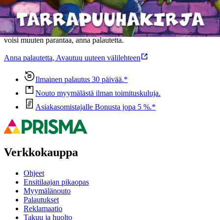
Oletko tyytyväinen tuotetietoihin?
Ovatko tuotetiedot riittävät? Jos tuotetiedoissa on puutteita tai niitä
voisi muuten parantaa, anna palautetta.
Anna palautetta
,
Avautuu uuteen välilehteen
Ilmainen palautus 30 päivää.*
Nouto myymälästä ilman toimituskuluja.
Asiakasomistajalle Bonusta jopa 5 %.*
Verkkokauppa
Ohjeet
Ensitilaajan pikaopas
Myymälänouto
Palautukset
Reklamaatio
Takuu ja huolto