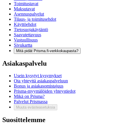
Toimitustavat
Maksutavat
Asennuspalvelut
Tilaus- ja toimitusehdot
Käyttöehdot
Tietosuojakäytäntö
Saavutettavuus
Vastuullisuus
Sivukartta
Mitä pidät Prisma.fi-verkkokaupasta?
Asiakaspalvelu
Usein kysytyt kysymykset
Ota yhteyttä asiakaspalveluun
Bonus ja asiakasomistajuus
Prisma-myymälöiden yhteystiedot
Mikä on Prisma?
Palvelut Prismassa
Muuta evästeasetuksia
Suosittelemme