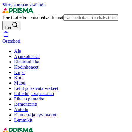
Siirry suoraan sisältöön
Hae tuotteita – aina halvat hinnat
Hae
Ostoskori
Ale
Ajankohtaista
Elektroniikka
Kodinkoneet
Kirjat
Koti
Muoti
Lelut ja lastentarvikkeet
Urheilu ja vapaa-aika
Piha ja puutarha
Remontointi
Autoilu
Kauneus ja hyvinvointi
Lemmikit