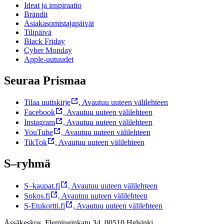
Ideat ja inspiraatio
Brändit
Asiakasomistajapäivät
Tilipäivä
Black Friday
Cyber Monday
Apple-uutuudet
Seuraa Prismaa
Tilaa uutiskirje
,
Avautuu uuteen välilehteen
Facebook
,
Avautuu uuteen välilehteen
Instagram
,
Avautuu uuteen välilehteen
YouTube
,
Avautuu uuteen välilehteen
TikTok
,
Avautuu uuteen välilehteen
S–ryhmä
S–kaupat.fi
,
Avautuu uuteen välilehteen
Sokos.fi
,
Avautuu uuteen välilehteen
S-Etukortti.fi
,
Avautuu uuteen välilehteen
Ässäkeskus, Fleminginkatu 34, 00510 Helsinki