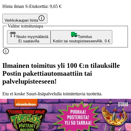
Hinta ilman S-Etukorttia:
9,65 €
Verkkokaupan hinta
Valitse toimitustapa
Nouto myymälästä
Toimitus
Ei saatavilla
Kotiin tai noutopisteeseen
Alk. 0 €
Ilmainen toimitus yli 100 €:n tilauksille
Postin pakettiautomaattiin tai
palvelupisteeseen!
Etu ei koske Suuri‑lisäpalvelulla toimitettavia tuotteita.
Tarkista myymäläsaatavuus