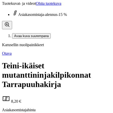
Tuotekuvat- ja videot
Ohita tuotekuva
Asiakasomistaja-alennus
-15 %
Avaa kuva suurempana
Karusellin nuolipainikkeet
Otava
Teini-ikäiset
mutanttininjakilpikonnat
Tarrapuuhakirja
8,20 €
Asiakasomistajahinta