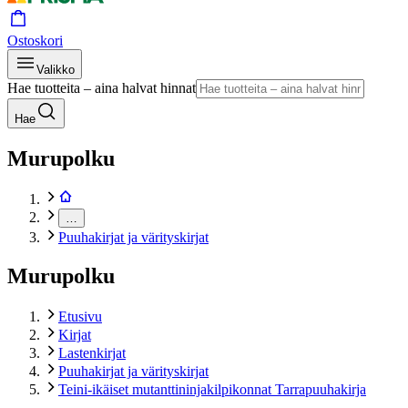
Ostoskori
Valikko
Hae tuotteita – aina halvat hinnat
Hae
Murupolku
…
Puuhakirjat ja värityskirjat
Murupolku
Etusivu
Kirjat
Lastenkirjat
Puuhakirjat ja värityskirjat
Teini-ikäiset mutanttininjakilpikonnat Tarrapuuhakirja