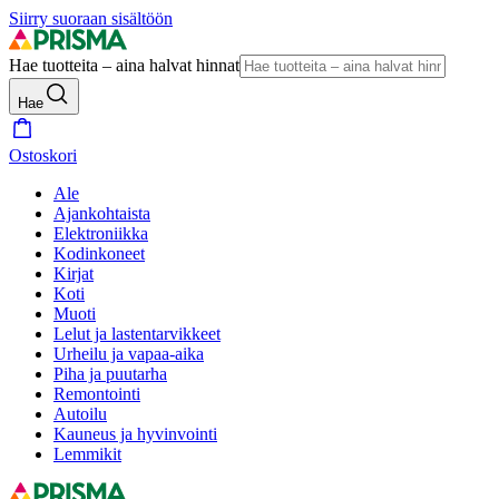
Siirry suoraan sisältöön
Hae tuotteita – aina halvat hinnat
Hae
Ostoskori
Ale
Ajankohtaista
Elektroniikka
Kodinkoneet
Kirjat
Koti
Muoti
Lelut ja lastentarvikkeet
Urheilu ja vapaa-aika
Piha ja puutarha
Remontointi
Autoilu
Kauneus ja hyvinvointi
Lemmikit