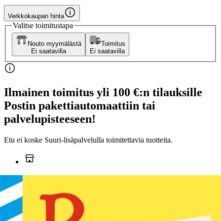
Verkkokaupan hinta
Valitse toimitustapa
Nouto myymälästä
Toimitus
Ei saatavilla
Ei saatavilla
Ilmainen toimitus yli 100 €:n tilauksille
Postin pakettiautomaattiin tai
palvelupisteeseen!
Etu ei koske Suuri‑lisäpalvelulla toimitettavia tuotteita.
Tarkista myymäläsaatavuus