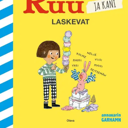
Ei saatavilla
Tuotekuvaus
Suosittu Ruu-sarja hurmaa pikkulukijat arjen tutuilla ihmeillä. Nyt
Ruu opettaa pehmoeläintään Kania laskemaan. Ruulla on
kymmenen sormea, mutta Kanilla vain kaksi. Kani saa lainata Ruun
lapaset, ja niin heillä on sama määrä sormia. Pian Ruu ja Kani
laskevat kaiken: vaatteet pesutuvassa, jäätelöt pakastimessa, tavarat
ruokakaupassa ja tähdet iltataivaalla. Hauska ja nokkela kuvakirja
numeroista ja laskemisen riemusta.
Lue myös: Ruu ja uusi tukka,
Ruu lentomatkalla, Ruu osaa pyöräillä, Ruu ja vauva, Ruu
hammaslääkärissä, Ruu ravintolassa, Ruu pelaa jalkapalloa ja Ruu
elokuvissa. "Ruun reippaus varmasti tarttuu moneenkin
pikkulukijaan." kirjavinkit.fi
Näytä lisää
tuotekuvausta