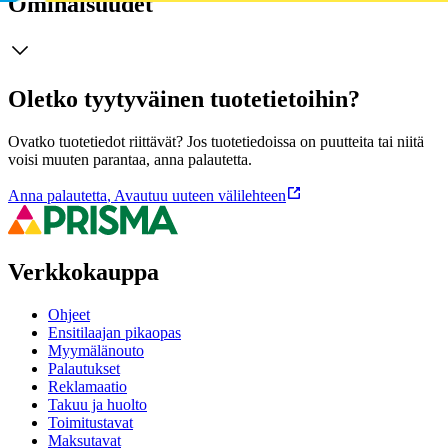
Ominaisuudet
Oletko tyytyväinen tuotetietoihin?
Ovatko tuotetiedot riittävät? Jos tuotetiedoissa on puutteita tai niitä
voisi muuten parantaa, anna palautetta.
Anna palautetta
,
Avautuu uuteen välilehteen
Verkkokauppa
Ohjeet
Ensitilaajan pikaopas
Myymälänouto
Palautukset
Reklamaatio
Takuu ja huolto
Toimitustavat
Maksutavat