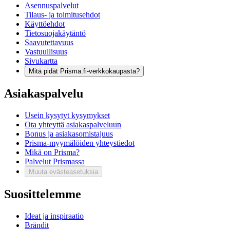
Asennuspalvelut
Tilaus- ja toimitusehdot
Käyttöehdot
Tietosuojakäytäntö
Saavutettavuus
Vastuullisuus
Sivukartta
Mitä pidät Prisma.fi-verkkokaupasta?
Asiakaspalvelu
Usein kysytyt kysymykset
Ota yhteyttä asiakaspalveluun
Bonus ja asiakasomistajuus
Prisma-myymälöiden yhteystiedot
Mikä on Prisma?
Palvelut Prismassa
Muuta evästeasetuksia
Suosittelemme
Ideat ja inspiraatio
Brändit