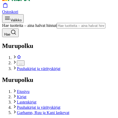
Ostoskori
Valikko
Hae tuotteita – aina halvat hinnat
Hae
Murupolku
…
Puuhakirjat ja värityskirjat
Murupolku
Etusivu
Kirjat
Lastenkirjat
Puuhakirjat ja värityskirjat
Garhamn, Ruu ja Kani laskevat