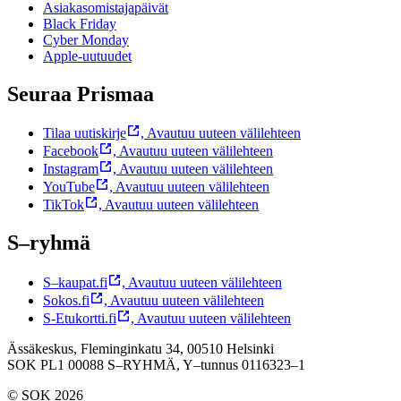
Asiakasomistajapäivät
Black Friday
Cyber Monday
Apple-uutuudet
Seuraa Prismaa
Tilaa uutiskirje
,
Avautuu uuteen välilehteen
Facebook
,
Avautuu uuteen välilehteen
Instagram
,
Avautuu uuteen välilehteen
YouTube
,
Avautuu uuteen välilehteen
TikTok
,
Avautuu uuteen välilehteen
S–ryhmä
S–kaupat.fi
,
Avautuu uuteen välilehteen
Sokos.fi
,
Avautuu uuteen välilehteen
S-Etukortti.fi
,
Avautuu uuteen välilehteen
Ässäkeskus, Fleminginkatu 34, 00510 Helsinki
SOK PL1 00088 S–RYHMÄ,
Y–tunnus 0116323–1
© SOK 2026