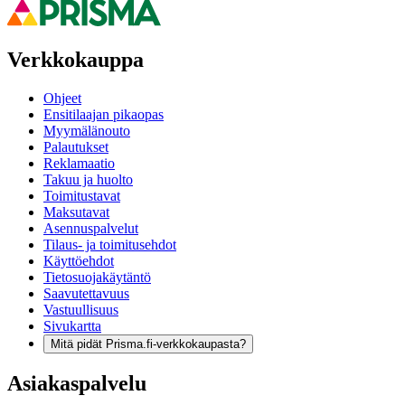
Verkkokauppa
Ohjeet
Ensitilaajan pikaopas
Myymälänouto
Palautukset
Reklamaatio
Takuu ja huolto
Toimitustavat
Maksutavat
Asennuspalvelut
Tilaus- ja toimitusehdot
Käyttöehdot
Tietosuojakäytäntö
Saavutettavuus
Vastuullisuus
Sivukartta
Mitä pidät Prisma.fi-verkkokaupasta?
Asiakaspalvelu