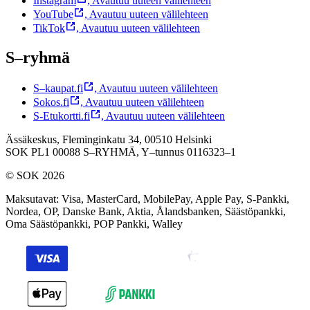
Instagram
,
Avautuu uuteen välilehteen
YouTube
,
Avautuu uuteen välilehteen
TikTok
,
Avautuu uuteen välilehteen
S–ryhmä
S–kaupat.fi
,
Avautuu uuteen välilehteen
Sokos.fi
,
Avautuu uuteen välilehteen
S-Etukortti.fi
,
Avautuu uuteen välilehteen
Ässäkeskus, Fleminginkatu 34, 00510 Helsinki
SOK PL1 00088 S–RYHMÄ,
Y–tunnus 0116323–1
© SOK 2026
Maksutavat
:
Visa, MasterCard, MobilePay, Apple Pay, S-Pankki,
Nordea, OP, Danske Bank, Aktia, Ålandsbanken, Säästöpankki,
Oma Säästöpankki, POP Pankki, Walley