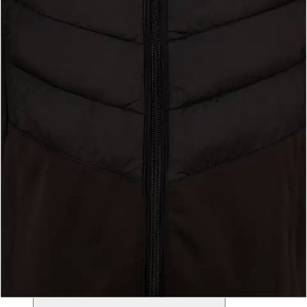
Valitse toimitustapa
Nouto myymälästä
Toimitus
Ilmainen
Kotiin tai noutopisteeseen
Alk. 0 €
Siirry valitsemaan myymälä
House 134-170cm kokotaulukko
Ilmainen toimitus yli 100 €:n tilauksille
Postin pakettiautomaattiin tai
palvelupisteeseen!
Etu ei koske Suuri‑lisäpalvelulla toimitettavia tuotteita.