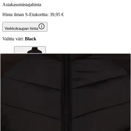
Asiakasomistajahinta
Hinta ilman S-Etukorttia:
39,95 €
Verkkokaupan hinta
Valittu väri:
Black
Black
Valittu koko:
Valitse koko
134CM
146CM
152CM
158CM
164CM
170CM
140CM