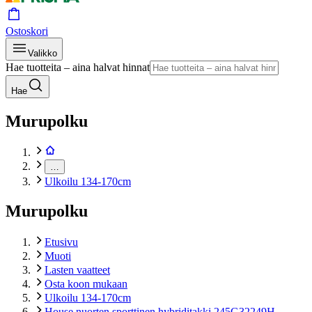
Ostoskori
Valikko
Hae tuotteita – aina halvat hinnat
Hae
Murupolku
…
Ulkoilu 134-170cm
Murupolku
Etusivu
Muoti
Lasten vaatteet
Osta koon mukaan
Ulkoilu 134-170cm
House nuorten sporttinen hybriditakki 245G32249H