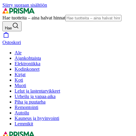
Siirry suoraan sisältöön
Hae tuotteita – aina halvat hinnat
Hae
Ostoskori
Ale
Ajankohtaista
Elektroniikka
Kodinkoneet
Kirjat
Koti
Muoti
Lelut ja lastentarvikkeet
Urheilu ja vapaa-aika
Piha ja puutarha
Remontointi
Autoilu
Kauneus ja hyvinvointi
Lemmikit