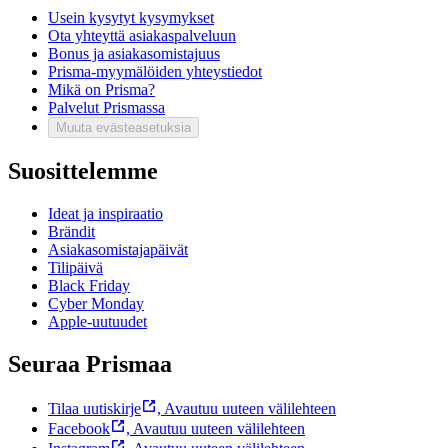
Usein kysytyt kysymykset
Ota yhteyttä asiakaspalveluun
Bonus ja asiakasomistajuus
Prisma-myymälöiden yhteystiedot
Mikä on Prisma?
Palvelut Prismassa
Muuta evästeasetuksia
Suosittelemme
Ideat ja inspiraatio
Brändit
Asiakasomistajapäivät
Tilipäivä
Black Friday
Cyber Monday
Apple-uutuudet
Seuraa Prismaa
Tilaa uutiskirje
,
Avautuu uuteen välilehteen
Facebook
,
Avautuu uuteen välilehteen