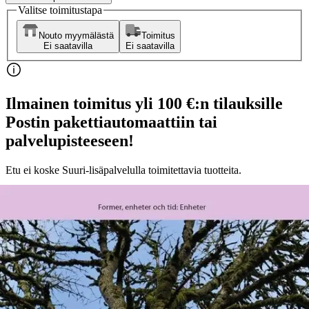
Valitse toimitustapa
Nouto myymälästä
Toimitus
Ei saatavilla
Ei saatavilla
Ilmainen toimitus yli 100 €:n tilauksille
Postin pakettiautomaattiin tai
palvelupisteeseen!
Etu ei koske Suuri‑lisäpalvelulla toimitettavia tuotteita.
Tarkista myymäläsaatavuus
Ei saatavilla