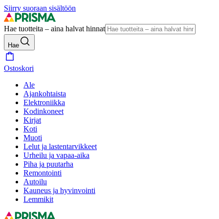
Siirry suoraan sisältöön
Hae tuotteita – aina halvat hinnat
Hae
Ostoskori
Ale
Ajankohtaista
Elektroniikka
Kodinkoneet
Kirjat
Koti
Muoti
Lelut ja lastentarvikkeet
Urheilu ja vapaa-aika
Piha ja puutarha
Remontointi
Autoilu
Kauneus ja hyvinvointi
Lemmikit