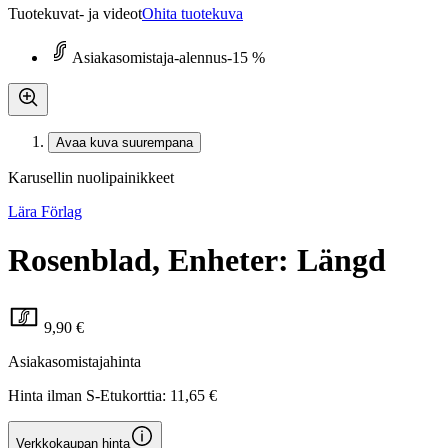
Tuotekuvat- ja videot
Ohita tuotekuva
Asiakasomistaja-alennus
-15 %
Avaa kuva suurempana
Karusellin nuolipainikkeet
Lära Förlag
Rosenblad, Enheter: Längd
9,90 €
Asiakasomistajahinta
Hinta ilman S-Etukorttia:
11,65 €
Verkkokaupan hinta