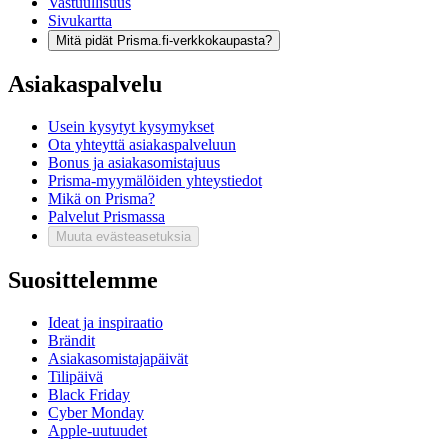
Vastuullisuus
Sivukartta
Mitä pidät Prisma.fi-verkkokaupasta?
Asiakaspalvelu
Usein kysytyt kysymykset
Ota yhteyttä asiakaspalveluun
Bonus ja asiakasomistajuus
Prisma-myymälöiden yhteystiedot
Mikä on Prisma?
Palvelut Prismassa
Muuta evästeasetuksia
Suosittelemme
Ideat ja inspiraatio
Brändit
Asiakasomistajapäivät
Tilipäivä
Black Friday
Cyber Monday
Apple-uutuudet