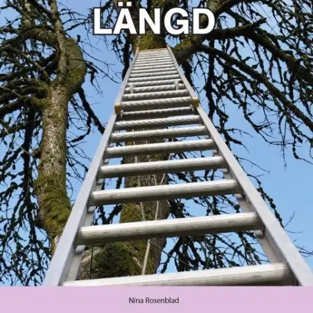
Tuotekuvaus
Längd är en mycket enkel arbetsbok som ingår i läromedelsserien
Matematiska former, enheter och tid. Här möter eleven olika
exempel på de måttenheter som används för att ange längd.
Övningarna består i att dra streck, numrera, ringa in och skriva av
och presenteras med återkommande symboler och exempel. Alla nya
ord introduceras med bild + ordbild. Arbetsboken är begränsad till
16 sidor för att eleven ska uppleva det möjligt att klara av hela
boken. Övningarna är anpassade för att även elever med begränsad
läskunnighet ska kunna arbeta delvis självständigt.
Ominaisuudet