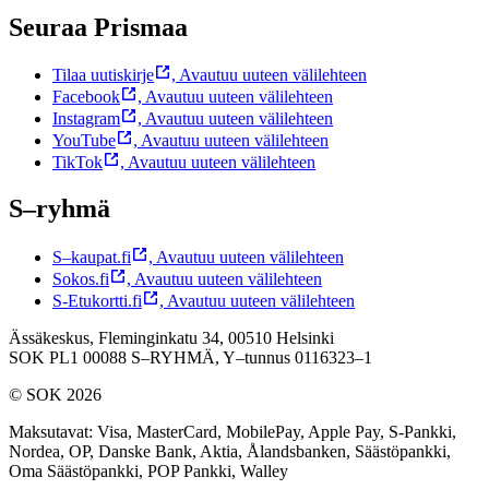
Seuraa Prismaa
Tilaa uutiskirje
,
Avautuu uuteen välilehteen
Facebook
,
Avautuu uuteen välilehteen
Instagram
,
Avautuu uuteen välilehteen
YouTube
,
Avautuu uuteen välilehteen
TikTok
,
Avautuu uuteen välilehteen
S–ryhmä
S–kaupat.fi
,
Avautuu uuteen välilehteen
Sokos.fi
,
Avautuu uuteen välilehteen
S-Etukortti.fi
,
Avautuu uuteen välilehteen
Ässäkeskus, Fleminginkatu 34, 00510 Helsinki
SOK PL1 00088 S–RYHMÄ,
Y–tunnus 0116323–1
© SOK 2026
Maksutavat
:
Visa, MasterCard, MobilePay, Apple Pay, S-Pankki,
Nordea, OP, Danske Bank, Aktia, Ålandsbanken, Säästöpankki,
Oma Säästöpankki, POP Pankki, Walley