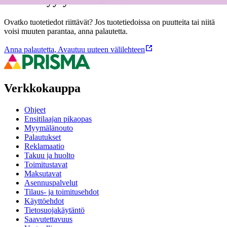
Oletko tyytyväinen tuotetietoihin?
Ovatko tuotetiedot riittävät? Jos tuotetiedoissa on puutteita tai niitä
voisi muuten parantaa, anna palautetta.
Anna palautetta
,
Avautuu uuteen välilehteen
Verkkokauppa
Ohjeet
Ensitilaajan pikaopas
Myymälänouto
Palautukset
Reklamaatio
Takuu ja huolto
Toimitustavat
Maksutavat
Asennuspalvelut
Tilaus- ja toimitusehdot
Käyttöehdot
Tietosuojakäytäntö
Saavutettavuus