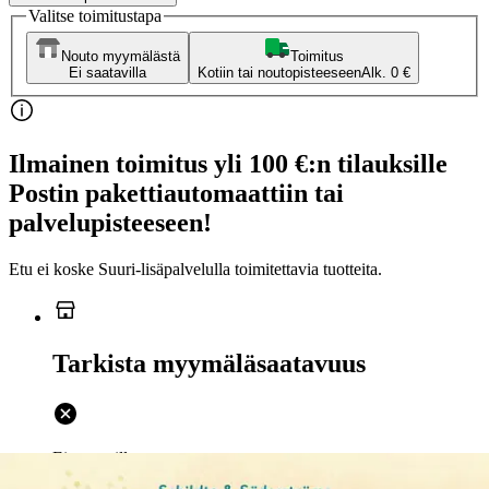
Valitse toimitustapa
Nouto myymälästä
Toimitus
Ei saatavilla
Kotiin tai noutopisteeseen
Alk. 0 €
Ilmainen toimitus yli 100 €:n tilauksille
Postin pakettiautomaattiin tai
palvelupisteeseen!
Etu ei koske Suuri‑lisäpalvelulla toimitettavia tuotteita.
Tarkista myymäläsaatavuus
Ei saatavilla