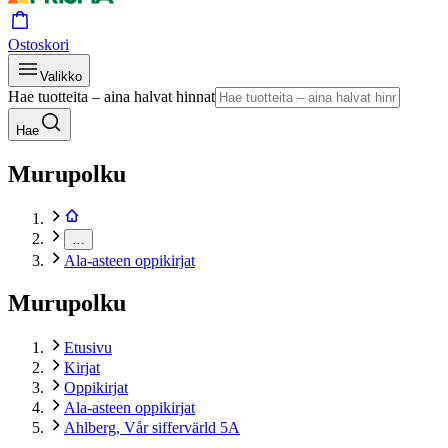
Ostoskori
Valikko
Hae tuotteita – aina halvat hinnat
Hae
Murupolku
…
Ala-asteen oppikirjat
Murupolku
Etusivu
Kirjat
Oppikirjat
Ala-asteen oppikirjat
Ahlberg, Vår siffervärld 5A