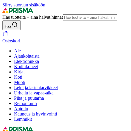
Siirry suoraan sisältöön
Hae tuotteita – aina halvat hinnat
Hae
Ostoskori
Ale
Ajankohtaista
Elektroniikka
Kodinkoneet
Kirjat
Koti
Muoti
Lelut ja lastentarvikkeet
Urheilu ja vapaa-aika
Piha ja puutarha
Remontointi
Autoilu
Kauneus ja hyvinvointi
Lemmikit