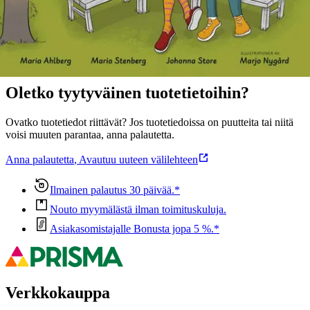
Ominaisuudet
Oletko tyytyväinen tuotetietoihin?
Ovatko tuotetiedot riittävät? Jos tuotetiedoissa on puutteita tai niitä
voisi muuten parantaa, anna palautetta.
Anna palautetta
,
Avautuu uuteen välilehteen
Ilmainen palautus 30 päivää.*
Nouto myymälästä ilman toimituskuluja.
Asiakasomistajalle Bonusta jopa 5 %.*
Verkkokauppa