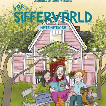
Tuotekuvaus
Vår siffervärld 5A betonar grundfärdigheterna i matematik. Bekanta
element från tidigare är temarutor, Kluring och Träna.
Självutvärderingen Hur bra kan du det här? kvarstår också och har
nu ett facit i elevboken, så eleverna genast vet hur de har lyckats.
Nytt för årskurs fem är att eleverna räknar i ett häfte. I varje kapitel
ingår en lektion med textuppgifter och en lektion där eleverna
använder räknare. I slutet av kapitlen finns en sammanfattning med
det viktigaste innehållet.
Differentieringen underlättas av att det finns
tre sidor i varje kapitel, varav de två första är avsedda för alla elever.
Tilläggsuppgifterna på den tredje sidan är nivåmarkerade. Det finns
repetitionsuppgifter i slutet av boken. I Vår siffervärld 5A repeterar
vi de fyra räknesätten och lär oss mer om hur man räknar med bråk
och decimaltal. Vi utvecklar också vårt matematiska tänkande och
vår logiska slutledningsförmåga. Maria Ahlberg, Maria Stenberg och
Johanna Store har skrivit läromedlet. Marjo Nygård har illustrerat.
Näytä lisää
tuotekuvausta