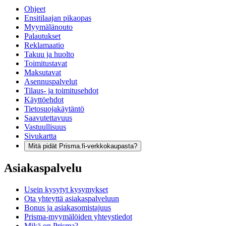
Ohjeet
Ensitilaajan pikaopas
Myymälänouto
Palautukset
Reklamaatio
Takuu ja huolto
Toimitustavat
Maksutavat
Asennuspalvelut
Tilaus- ja toimitusehdot
Käyttöehdot
Tietosuojakäytäntö
Saavutettavuus
Vastuullisuus
Sivukartta
Mitä pidät Prisma.fi-verkkokaupasta?
Asiakaspalvelu
Usein kysytyt kysymykset
Ota yhteyttä asiakaspalveluun
Bonus ja asiakasomistajuus
Prisma-myymälöiden yhteystiedot
Mikä on Prisma?