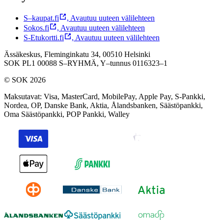
S–kaupat.fi
,
Avautuu uuteen välilehteen
Sokos.fi
,
Avautuu uuteen välilehteen
S-Etukortti.fi
,
Avautuu uuteen välilehteen
Ässäkeskus, Fleminginkatu 34, 00510 Helsinki
SOK PL1 00088 S–RYHMÄ,
Y–tunnus 0116323–1
© SOK 2026
Maksutavat
:
Visa, MasterCard, MobilePay, Apple Pay, S-Pankki,
Nordea, OP, Danske Bank, Aktia, Ålandsbanken, Säästöpankki,
Oma Säästöpankki, POP Pankki, Walley