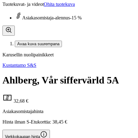
Tuotekuvat- ja videot
Ohita tuotekuva
Asiakasomistaja-alennus
-15 %
Avaa kuva suurempana
Karusellin nuolipainikkeet
Kustantamo S&S
Ahlberg, Vår siffervärld 5A
32,68 €
Asiakasomistajahinta
Hinta ilman S-Etukorttia:
38,45 €
Verkkokaupan hinta