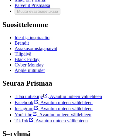
Palvelut Prismassa
Muuta evästeasetuksia
Suosittelemme
Ideat ja inspiraatio
Brändit
Asiakasomistajapäivät
Tilipäivä
Black Friday
Cyber Monday
Apple-uutuudet
Seuraa Prismaa
Tilaa uutiskirje
,
Avautuu uuteen välilehteen
Facebook
,
Avautuu uuteen välilehteen
Instagram
,
Avautuu uuteen välilehteen
YouTube
,
Avautuu uuteen välilehteen
TikTok
,
Avautuu uuteen välilehteen
S–ryhmä