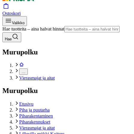
Ostoskori
Valikko
Hae tuotteita – aina halvat hinnat
Hae
Murupolku
…
Vierasmajat ja aitat
Murupolku
Etusivu
Piha ja puutarha
Piharakentaminen
Piharakennukset
Vierasmajat ja aitat
Lillevilla mökki Koitere