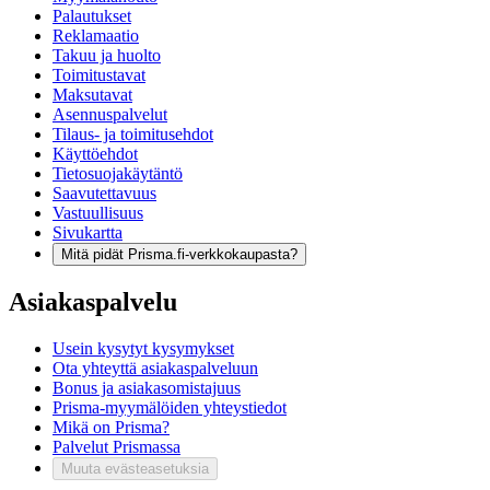
Palautukset
Reklamaatio
Takuu ja huolto
Toimitustavat
Maksutavat
Asennuspalvelut
Tilaus- ja toimitusehdot
Käyttöehdot
Tietosuojakäytäntö
Saavutettavuus
Vastuullisuus
Sivukartta
Mitä pidät Prisma.fi-verkkokaupasta?
Asiakaspalvelu
Usein kysytyt kysymykset
Ota yhteyttä asiakaspalveluun
Bonus ja asiakasomistajuus
Prisma-myymälöiden yhteystiedot
Mikä on Prisma?
Palvelut Prismassa
Muuta evästeasetuksia