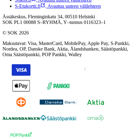
S-Etukortti.fi
,
Avautuu uuteen välilehteen
Ässäkeskus, Fleminginkatu 34, 00510 Helsinki
SOK PL1 00088 S–RYHMÄ,
Y–tunnus 0116323–1
© SOK 2026
Maksutavat
:
Visa, MasterCard, MobilePay, Apple Pay, S-Pankki,
Nordea, OP, Danske Bank, Aktia, Ålandsbanken, Säästöpankki,
Oma Säästöpankki, POP Pankki, Walley