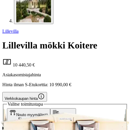
Lillevilla
Lillevilla mökki Koitere
10 440,50 €
Asiakasomistajahinta
Hinta ilman S-Etukorttia:
10 990,00 €
Verkkokaupan hinta
Valitse toimitustapa
Nouto myymälästä
Toimitus
Ei saatavilla
Ei saatavilla