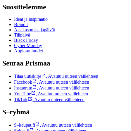
Suosittelemme
Ideat ja inspiraatio
Brändit
Asiakasomistajapäivät
Tilipäivä
Black Friday
Cyber Monday
Apple-uutuudet
Seuraa Prismaa
Tilaa uutiskirje
,
Avautuu uuteen välilehteen
Facebook
,
Avautuu uuteen välilehteen
Instagram
,
Avautuu uuteen välilehteen
YouTube
,
Avautuu uuteen välilehteen
TikTok
,
Avautuu uuteen välilehteen
S–ryhmä
S–kaupat.fi
,
Avautuu uuteen välilehteen
Sokos.fi
,
Avautuu uuteen välilehteen