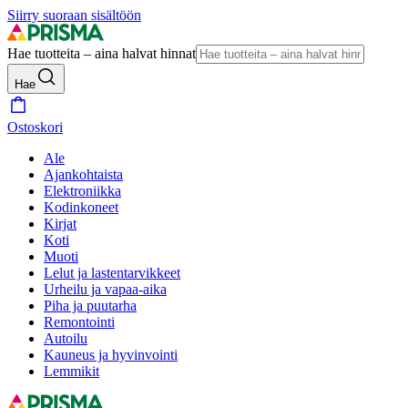
Siirry suoraan sisältöön
Hae tuotteita – aina halvat hinnat
Hae
Ostoskori
Ale
Ajankohtaista
Elektroniikka
Kodinkoneet
Kirjat
Koti
Muoti
Lelut ja lastentarvikkeet
Urheilu ja vapaa-aika
Piha ja puutarha
Remontointi
Autoilu
Kauneus ja hyvinvointi
Lemmikit