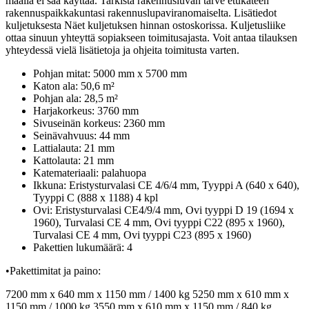
maalia ei saa käyttää. Tarkista rakennusluvan tarve etukäteen
rakennuspaikkakuntasi rakennuslupaviranomaiselta. Lisätiedot
kuljetuksesta Näet kuljetuksen hinnan ostoskorissa. Kuljetusliike
ottaa sinuun yhteyttä sopiakseen toimitusajasta. Voit antaa tilauksen
yhteydessä vielä lisätietoja ja ohjeita toimitusta varten.
Pohjan mitat: 5000 mm x 5700 mm
Katon ala: 50,6 m²
Pohjan ala: 28,5 m²
Harjakorkeus: 3760 mm
Sivuseinän korkeus: 2360 mm
Seinävahvuus: 44 mm
Lattialauta: 21 mm
Kattolauta: 21 mm
Katemateriaali: palahuopa
Ikkuna: Eristysturvalasi CE 4/6/4 mm, Tyyppi A (640 x 640),
Tyyppi C (888 x 1188) 4 kpl
Ovi: Eristysturvalasi CE4/9/4 mm, Ovi tyyppi D 19 (1694 x
1960), Turvalasi CE 4 mm, Ovi tyyppi C22 (895 x 1960),
Turvalasi CE 4 mm, Ovi tyyppi C23 (895 x 1960)
Pakettien lukumäärä: 4
•Pakettimitat ja paino:
7200 mm x 640 mm x 1150 mm / 1400 kg 5250 mm x 610 mm x
1150 mm / 1000 kg 3550 mm x 610 mm x 1150 mm / 840 kg