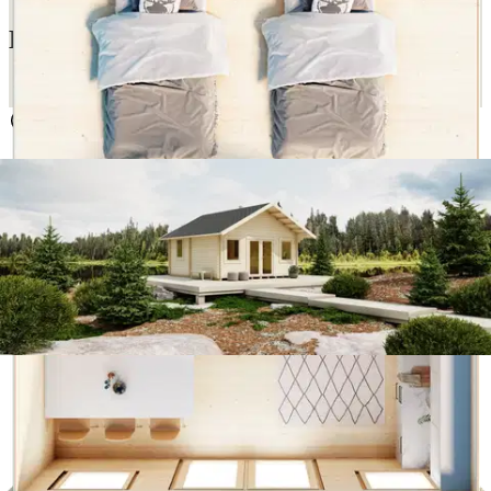
Katso lisätiedot kuljetuksesta
Ilmainen toimitus yli 100 €:n tilauksille
Postin pakettiautomaattiin tai
palvelupisteeseen!
Etu ei koske Suuri‑lisäpalvelulla toimitettavia tuotteita.
Tarkista myymäläsaatavuus
Ei saatavilla