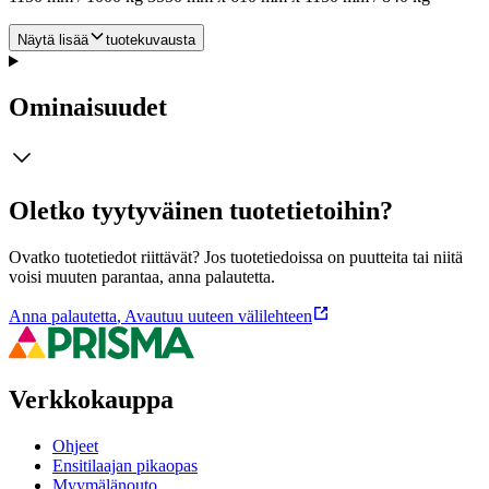
Näytä lisää
tuotekuvausta
Ominaisuudet
Oletko tyytyväinen tuotetietoihin?
Ovatko tuotetiedot riittävät? Jos tuotetiedoissa on puutteita tai niitä
voisi muuten parantaa, anna palautetta.
Anna palautetta
,
Avautuu uuteen välilehteen
Verkkokauppa
Ohjeet
Ensitilaajan pikaopas
Myymälänouto