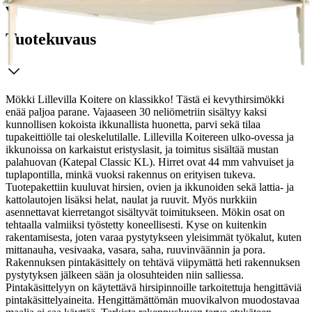
Tuotekuvaus
Mökki Lillevilla Koitere on klassikko! Tästä ei kevythirsimökki
enää paljoa parane. Vajaaseen 30 neliömetriin sisältyy kaksi
kunnollisen kokoista ikkunallista huonetta, parvi sekä tilaa
tupakeittiölle tai oleskelutilalle. Lillevilla Koitereen ulko-ovessa ja
ikkunoissa on karkaistut eristyslasit, ja toimitus sisältää mustan
palahuovan (Katepal Classic KL). Hirret ovat 44 mm vahvuiset ja
tuplapontilla, minkä vuoksi rakennus on erityisen tukeva.
Tuotepakettiin kuuluvat hirsien, ovien ja ikkunoiden sekä lattia- ja
kattolautojen lisäksi helat, naulat ja ruuvit. Myös nurkkiin
asennettavat kierretangot sisältyvät toimitukseen. Mökin osat on
tehtaalla valmiiksi työstetty koneellisesti. Kyse on kuitenkin
rakentamisesta, joten varaa pystytykseen yleisimmät työkalut, kuten
mittanauha, vesivaaka, vasara, saha, ruuvinväännin ja pora.
Rakennuksen pintakäsittely on tehtävä viipymättä heti rakennuksen
pystytyksen jälkeen sään ja olosuhteiden niin salliessa.
Pintakäsittelyyn on käytettävä hirsipinnoille tarkoitettuja hengittäviä
pintakäsittelyaineita. Hengittämättömän muovikalvon muodostavaa