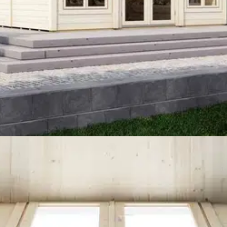
stin pakettiautomaattiin tai palvelupisteesee