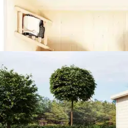
Lillevilla
Lillevilla vierasmaja Vuoksi
4 745,25 €
Asiakasomistajahinta
Hinta ilman S-Etukorttia:
4 995,00 €