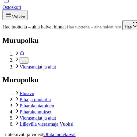
Ostoskori
Valikko
Hae tuotteita – aina halvat hinnat
Hae
Murupolku
…
Vierasmajat ja aitat
Murupolku
Etusivu
Piha ja puutarha
Piharakentaminen
Piharakennukset
Vierasmajat ja aitat
Lillevilla vierasmaja Vuoksi
Tuotekuvat- ja videot
Ohita tuotekuvat