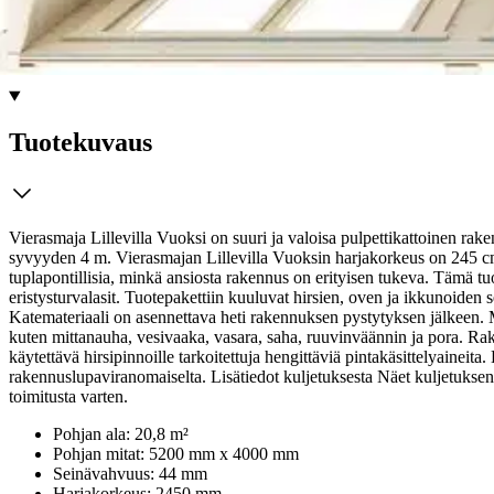
Ei saatavilla
Tuotekuvaus
Vierasmaja Lillevilla Vuoksi on suuri ja valoisa pulpettikattoinen rak
syvyyden 4 m. Vierasmajan Lillevilla Vuoksin harjakorkeus on 245 cm
tuplapontillisia, minkä ansiosta rakennus on erityisen tukeva.
Tämä tuo
eristysturvalasit. Tuotepakettiin kuuluvat hirsien, oven ja ikkunoiden se
Katemateriaali on asennettava heti rakennuksen pystytyksen jälkeen. M
kuten mittanauha, vesivaaka, vasara, saha, ruuvinväännin ja pora. Rak
käytettävä hirsipinnoille tarkoitettuja hengittäviä pintakäsittelyain
rakennuslupaviranomaiselta. Lisätiedot kuljetuksesta Näet kuljetuksen h
toimitusta varten.
Pohjan ala: 20,8 m²
Pohjan mitat: 5200 mm x 4000 mm
Seinävahvuus: 44 mm
Harjakorkeus: 2450 mm