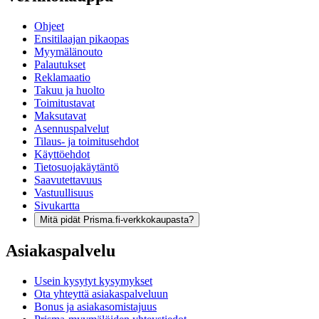
Ohjeet
Ensitilaajan pikaopas
Myymälänouto
Palautukset
Reklamaatio
Takuu ja huolto
Toimitustavat
Maksutavat
Asennuspalvelut
Tilaus- ja toimitusehdot
Käyttöehdot
Tietosuojakäytäntö
Saavutettavuus
Vastuullisuus
Sivukartta
Mitä pidät Prisma.fi-verkkokaupasta?
Asiakaspalvelu
Usein kysytyt kysymykset
Ota yhteyttä asiakaspalveluun
Bonus ja asiakasomistajuus