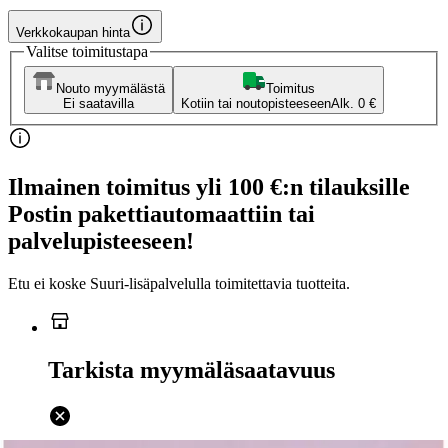
Verkkokaupan hinta
Valitse toimitustapa
Nouto myymälästä
Toimitus
Ei saatavilla
Kotiin tai noutopisteeseen
Alk. 0 €
Ilmainen toimitus yli 100 €:n tilauksille
Postin pakettiautomaattiin tai
palvelupisteeseen!
Etu ei koske Suuri‑lisäpalvelulla toimitettavia tuotteita.
Tarkista myymäläsaatavuus