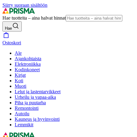
Siirry suoraan sisältöön
Hae tuotteita – aina halvat hinnat
Hae
Ostoskori
Ale
Ajankohtaista
Elektroniikka
Kodinkoneet
Kirjat
Koti
Muoti
Lelut ja lastentarvikkeet
Urheilu ja vapaa-aika
Piha ja puutarha
Remontointi
Autoilu
Kauneus ja hyvinvointi
Lemmikit