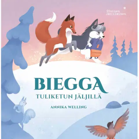
Ei saatavilla
Tuotekuvaus
Syntyykö Tuliketun hännästä oikeasti kipinöitä, jotka sytyttävät
revontulet taivaalle? Biegga on nuori husky, joka saa tehtäväkseen
selvittää, onko tarina revontulten synnystä totta. Talviseen
seikkailuun lyöttäytyvät mukaan lörpöttelevä kuukkeli Säde (jolla on
todella upeat pyrstösulat) sekä sinnikäs nuori kettu Hopeatassu (jolla
on aivan erityinen puuhkahäntä).
Matkallaan pohjoisimmalle
tunturille Biegga, Säde ja Hopeatassu saavat apua taikahuilua
soittavalta Leidi Pohjoiselta, valkopartaiselta mieheltä sekä hyvin...
hitaasti... puhuvilta... poroilta. Biegga Tuliketun Jäljillä on Annika
Wellingin sekä Aino Kännön ensimmäinen yhteinen teos, jossa
Annikan eläväinen ja mielikuvituksellinen kerronta yhdistyy Ainon
pastellinpehmeään, taianomaiseen kuvitukseen. Bieggan avulla
suomalainen legenda Tuliketusta tulee tutuksi uudelle sukupolvelle
ympäri maailmaa.
Näytä lisää
tuotekuvausta