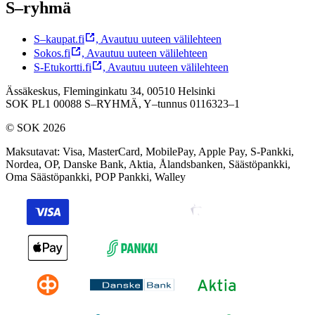
S–ryhmä
S–kaupat.fi
,
Avautuu uuteen välilehteen
Sokos.fi
,
Avautuu uuteen välilehteen
S-Etukortti.fi
,
Avautuu uuteen välilehteen
Ässäkeskus, Fleminginkatu 34, 00510 Helsinki
SOK PL1 00088 S–RYHMÄ,
Y–tunnus 0116323–1
© SOK 2026
Maksutavat
:
Visa, MasterCard, MobilePay, Apple Pay, S-Pankki,
Nordea, OP, Danske Bank, Aktia, Ålandsbanken, Säästöpankki,
Oma Säästöpankki, POP Pankki, Walley