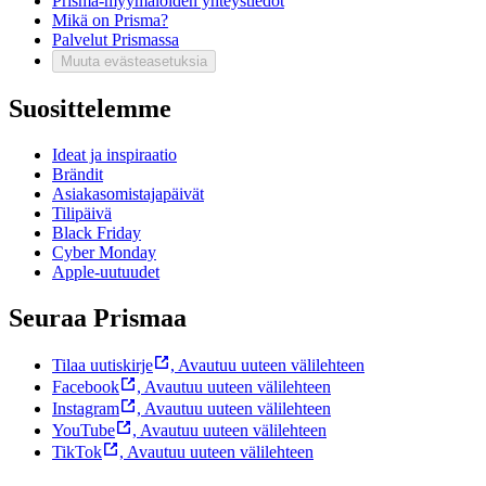
Prisma-myymälöiden yhteystiedot
Mikä on Prisma?
Palvelut Prismassa
Muuta evästeasetuksia
Suosittelemme
Ideat ja inspiraatio
Brändit
Asiakasomistajapäivät
Tilipäivä
Black Friday
Cyber Monday
Apple-uutuudet
Seuraa Prismaa
Tilaa uutiskirje
,
Avautuu uuteen välilehteen
Facebook
,
Avautuu uuteen välilehteen
Instagram
,
Avautuu uuteen välilehteen
YouTube
,
Avautuu uuteen välilehteen
TikTok
,
Avautuu uuteen välilehteen