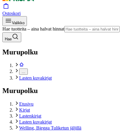
Ostoskori
Valikko
Hae tuotteita – aina halvat hinnat
Hae
Murupolku
…
Lasten kuvakirjat
Murupolku
Etusivu
Kirjat
Lastenkirjat
Lasten kuvakirjat
Welling, Biegga Tuliketun jäljillä