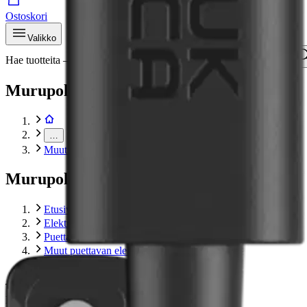
Ostoskori
Valikko
Hae tuotteita – aina halvat hinnat
Hae
Murupolku
…
Muut puettavan elektroniikan tarvikkeet
Murupolku
Etusivu
Elektroniikka
Puettava elektroniikka
Muut puettavan elektroniikan tarvikkeet
Polar latauskaapeli USB-C Gen 2
Tuotekuvat- ja videot
Ohita tuotekuvat
Karusellin pikakuvakkeet