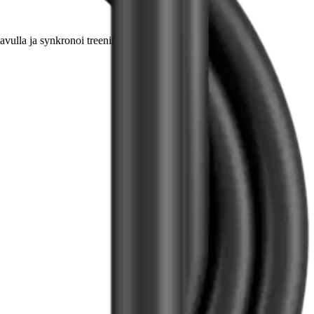
avulla ja synkronoi treenitietosi nopeasti Polar Flow