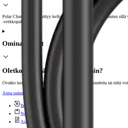
Polar Charge 2.0 kiinnittyy kelloosi magneetin avulla ja latautuu sillä
‑verkkopalveluun.
Ominaisuudet
Oletko tyytyväinen tuotetietoihin?
Ovatko tuotetiedot riittävät? Jos tuotetiedoissa on puutteita tai niitä v
Anna palautetta
,
Avautuu uuteen välilehteen
Ilmainen palautus 30 päivää.*
Nouto myymälästä ilman toimituskuluja.
Asiakasomistajalle Bonusta jopa 5 %.*