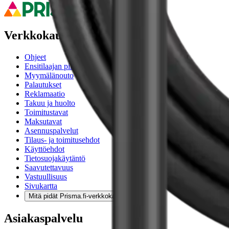
Verkkokauppa
Ohjeet
Ensitilaajan pikaopas
Myymälänouto
Palautukset
Reklamaatio
Takuu ja huolto
Toimitustavat
Maksutavat
Asennuspalvelut
Tilaus- ja toimitusehdot
Käyttöehdot
Tietosuojakäytäntö
Saavutettavuus
Vastuullisuus
Sivukartta
Mitä pidät Prisma.fi-verkkokaupasta?
Asiakaspalvelu