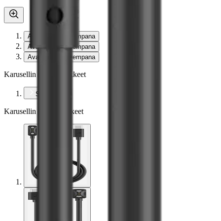
Avaa kuva suurempana
Avaa kuva suurempana
Avaa kuva suurempana
Karusellin nuolipainikkeet
Seuraava
Karusellin pikakuvakkeet