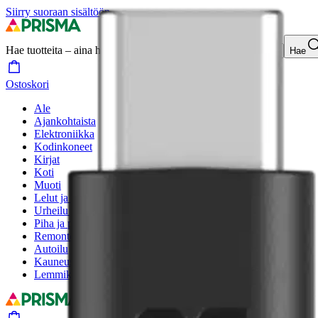
Siirry suoraan sisältöön
Hae tuotteita – aina halvat hinnat
Hae
Ostoskori
Ale
Ajankohtaista
Elektroniikka
Kodinkoneet
Kirjat
Koti
Muoti
Lelut ja lastentarvikkeet
Urheilu ja vapaa-aika
Piha ja puutarha
Remontointi
Autoilu
Kauneus ja hyvinvointi
Lemmikit