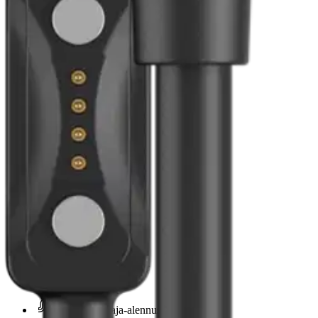
Asiakasomistaja-alennus
-5 %