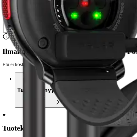
Valitse toimitustapa
Nouto myymälästä
Toimitus
Ilmainen
Kotiin tai noutopisteeseen
Alk. 0 €
Siirry valitsemaan myymälä
Ilmainen toimitus yli 100 €:n tilauksille Po
Etu ei koske Suuri‑lisäpalvelulla toimitettavia tuotteita.
Tarkista myymäläsaatavuus
Tuotekuvaus