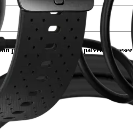
stin pakettiautomaattiin tai palvelupisteesee