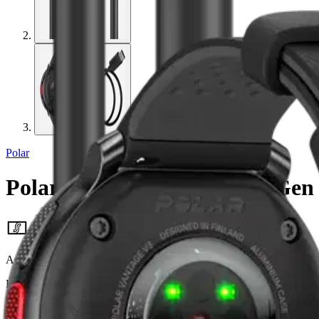
Polar
Polar latauskaapeli USB-C Gen
18,95 €
Asiakasomistajahinta
Hinta ilman S-Etukorttia:
19,95 €
Verkkokaupan hinta