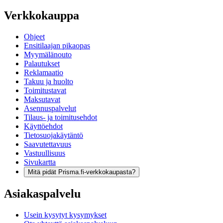
Verkkokauppa
Ohjeet
Ensitilaajan pikaopas
Myymälänouto
Palautukset
Reklamaatio
Takuu ja huolto
Toimitustavat
Maksutavat
Asennuspalvelut
Tilaus- ja toimitusehdot
Käyttöehdot
Tietosuojakäytäntö
Saavutettavuus
Vastuullisuus
Sivukartta
Mitä pidät Prisma.fi-verkkokaupasta?
Asiakaspalvelu
Usein kysytyt kysymykset