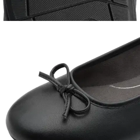
Jana
Jana naisten ballerina
33,96 €
Asiakasomistajahinta
Hinta ilman S-Etukorttia:
39,95 €