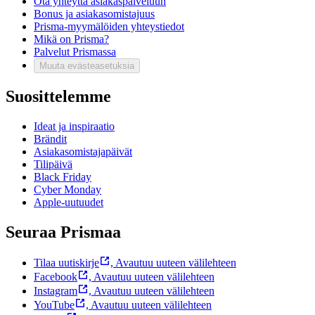
Ota yhteyttä asiakaspalveluun
Bonus ja asiakasomistajuus
Prisma-myymälöiden yhteystiedot
Mikä on Prisma?
Palvelut Prismassa
Muuta evästeasetuksia
Suosittelemme
Ideat ja inspiraatio
Brändit
Asiakasomistajapäivät
Tilipäivä
Black Friday
Cyber Monday
Apple-uutuudet
Seuraa Prismaa
Tilaa uutiskirje
,
Avautuu uuteen välilehteen
Facebook
,
Avautuu uuteen välilehteen
Instagram
,
Avautuu uuteen välilehteen
YouTube
,
Avautuu uuteen välilehteen