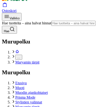
Ostoskori
Valikko
Hae tuotteita – aina halvat hinnat
Hae
Murupolku
…
Maryamin tärpit
Murupolku
Etusivu
Muoti
Muodin ajankohtaiset
Prisma Mode
Stylistien valinnat
Maryamin tärpit