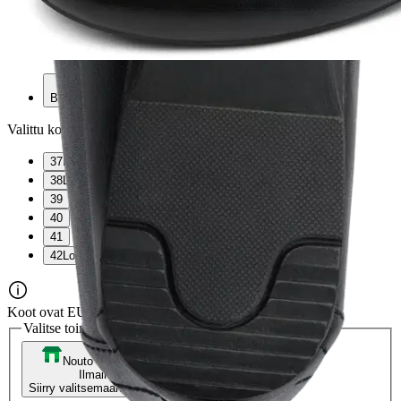
Verkkokaupan hinta
Valittu väri:
Black
Black
Valittu koko:
Valitse koko
37
Loppu varastosta
38
Loppu varastosta
39
40
41
42
Loppu varastosta
Koot ovat EUR kokoja
Valitse toimitustapa
Nouto myymälästä
Toimitus
Ilmainen
Ei saatavilla
Siirry valitsemaan myymälä