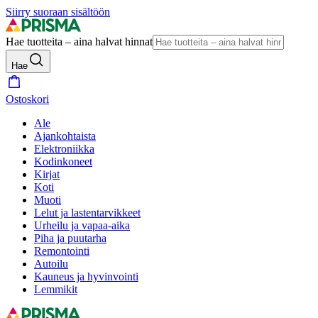
Siirry suoraan sisältöön
Hae tuotteita – aina halvat hinnat
Hae
Ostoskori
Ale
Ajankohtaista
Elektroniikka
Kodinkoneet
Kirjat
Koti
Muoti
Lelut ja lastentarvikkeet
Urheilu ja vapaa-aika
Piha ja puutarha
Remontointi
Autoilu
Kauneus ja hyvinvointi
Lemmikit