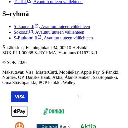
TikTok
,
Avautuu uuteen välilehteen
S–ryhmä
S–kaupat.fi
,
Avautuu uuteen välilehteen
Sokos.fi
,
Avautuu uuteen välilehteen
S-Etukortti.fi
,
Avautuu uuteen välilehteen
Ässäkeskus, Fleminginkatu 34, 00510 Helsinki
SOK PL1 00088 S–RYHMÄ,
Y–tunnus 0116323–1
© SOK 2026
Maksutavat
:
Visa, MasterCard, MobilePay, Apple Pay, S-Pankki,
Nordea, OP, Danske Bank, Aktia, Ålandsbanken, Säästöpankki,
Oma Säästöpankki, POP Pankki, Walley