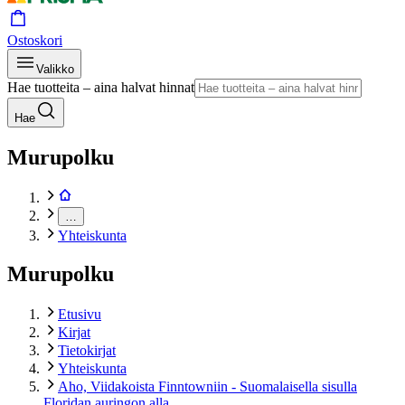
Ostoskori
Valikko
Hae tuotteita – aina halvat hinnat
Hae
Murupolku
…
Yhteiskunta
Murupolku
Etusivu
Kirjat
Tietokirjat
Yhteiskunta
Aho, Viidakoista Finntowniin - Suomalaisella sisulla
Floridan auringon alla