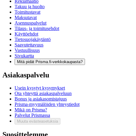
Reklamaatio
Takuu ja huolto
Toimitustavat
Maksutavat
Asennuspalvelut
Tilaus- ja toimitusehdot
Käyttöehdot
Tietosuojakäytäntö
Saavutettavuus
Vastuullisuus
Sivukartta
Mitä pidät Prisma.fi-verkkokaupasta?
Asiakaspalvelu
Usein kysytyt kysymykset
Ota yhteyttä asiakaspalveluun
Bonus ja asiakasomistajuus
Prisma-myymälöiden yhteystiedot
Mikä on Prisma?
Palvelut Prismassa
Muuta evästeasetuksia
Suosittelemme