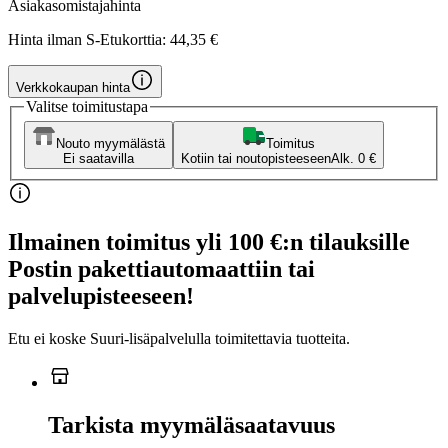
Asiakasomistajahinta
Hinta ilman S-Etukorttia:
44,35 €
Verkkokaupan hinta
Valitse toimitustapa
Nouto myymälästä
Toimitus
Ei saatavilla
Kotiin tai noutopisteeseen
Alk. 0 €
Ilmainen toimitus yli 100 €:n tilauksille
Postin pakettiautomaattiin tai
palvelupisteeseen!
Etu ei koske Suuri‑lisäpalvelulla toimitettavia tuotteita.
Tarkista myymäläsaatavuus