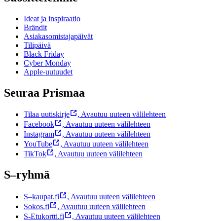
Ideat ja inspiraatio
Brändit
Asiakasomistajapäivät
Tilipäivä
Black Friday
Cyber Monday
Apple-uutuudet
Seuraa Prismaa
Tilaa uutiskirje
,
Avautuu uuteen välilehteen
Facebook
,
Avautuu uuteen välilehteen
Instagram
,
Avautuu uuteen välilehteen
YouTube
,
Avautuu uuteen välilehteen
TikTok
,
Avautuu uuteen välilehteen
S–ryhmä
S–kaupat.fi
,
Avautuu uuteen välilehteen
Sokos.fi
,
Avautuu uuteen välilehteen
S-Etukortti.fi
,
Avautuu uuteen välilehteen