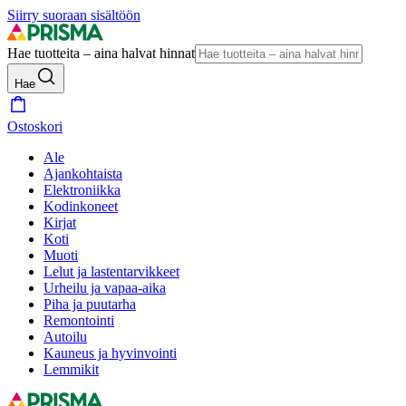
Siirry suoraan sisältöön
Hae tuotteita – aina halvat hinnat
Hae
Ostoskori
Ale
Ajankohtaista
Elektroniikka
Kodinkoneet
Kirjat
Koti
Muoti
Lelut ja lastentarvikkeet
Urheilu ja vapaa-aika
Piha ja puutarha
Remontointi
Autoilu
Kauneus ja hyvinvointi
Lemmikit