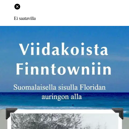
Ei saatavilla
Tuotekuvaus
Aikalaisten kertomuksiin ja lehtiartikkeleihin perustuva dokumentti
ja tarina suomalaisten asettumisesta Floridaan, suomalaisten
yhteisöjen synnystä, kasvamisesta ja useimpien hajoamisesta ja
häviämisestä. Florida on tullut Suomessa tunnetuksi lomanviettäjien
ja eläkeläisten paratiisina kiitos 1970–1990-lukujen
turistiryntäyksen.
Kukapa ei olisi kuullut Lake Worth-Lantanan
suomalaisesta yhteisöstä, Finntownista jossa pärjää suomen kielellä,
suomalaisista haaleista, leipomoista ja autovuokraamoista, ja
vanhoista suomalaisista siirtolaisista jotka ovat isänmaallisempia,
kuin kukaan Suomessa, tanssivat tanhuja ja tangoa, leipoivat nisua ja
karjalanpiirakoita ja puhuvat vanhoista ajoista. Lake Worth–Lantana
ei kuitenkaan ollut ensimmäinen alue Floridassa, minne muodostui
suomalainen yhteisö. Miksi, miten, missä ja milloin ensimmäiset