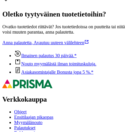
Oletko tyytyväinen tuotetietoihin?
Ovatko tuotetiedot riittävät? Jos tuotetiedoissa on puutteita tai niitä
voisi muuten parantaa, anna palautetta.
Anna palautetta
,
Avautuu uuteen välilehteen
Ilmainen palautus 30 päivää.*
Nouto myymälästä ilman toimituskuluja.
Asiakasomistajalle Bonusta jopa 5 %.*
Verkkokauppa
Ohjeet
Ensitilaajan pikaopas
Myymälänouto
Palautukset