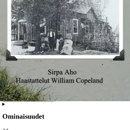
suomalaisten yhteisöt syntyivät Floridassa? Mitä niille tapahtui ajan
kuluessa? Suomalaisten siirtolaisuudesta Amerikkaan on kirjoitettu
lukuisia teoksia, mutta suomalaisten siirtolaisten panos Floridan
raivaajina ja rakentajina on jäänyt kertomatta. Tämän kirjan myötä
annamme kunnian niille joille se kuuluu. Viidakkojen raivaajat,
appelsiinien ja tomaattien viljelijät, maa-agentit, suurkaupunkien
rakentajat, avaruustekniikan erikoisosaajat, taiteilijat, piiat ja
palvelijat, kaikilla aloilla ovat suomalaiset siirtolaiset ja heidän
jälkeläisensä vaikuttaneet Floridan kasvuun ja kehitykseen.
Suomalaisten yhteisöjen kehittyminen Floridassa toisen
maailmansodan jälkeen ansaitsee tulla selvitetyksi omana erillisenä
tutkimuksena. Tämän kirjan tarinat herättävät lukijan mielenkiinnon
esivanhempiemme uurastukseen ja kunnioituksen suomalaisten
siirtolaisten sisukkuuteen. Jo sata vuotta sitten todettiin, että Florida
on paratiisi lomanviettäjille mutta helvetti raivaajille. Tämä tutkimus
on omistettu niille Floridaa raivanneille ja rakentaneille, joita liian
vähän enää muistetaan.
Näytä lisää
tuotekuvausta
Ominaisuudet