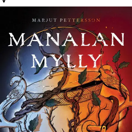
Tuotekuvaus
Kalevalaan perustuva Manalan mylly on nuorille suunnattu
fantasiaromaani, joka vie lukijan muinaiseen Pohjolaan ja herättää
tutun tarinan uudella tavalla eloon. Tästä Louhesta ja tällaisista
Pohjan neidoista et ole ennen kuullut! Noitia, haltioita ja jumalia
vilisevän maailman ehdoton tähti on luonto, kun taas ihmisten
ajattelulle ja toimille saa vähän väliä nauraa.
Kevät tuo Sarajasmeren
rannalla kohoavalle Pohjolan linnavuorelle pahoin ruhjoutuneen
Väinämöisen, jonka Louhi hoitaa vanhimpien tyttäriensä avulla
kuntoon. Palkkioksi kotimatkastaan Kalevalan valtias lupaa
pohjalaisille ihmeellisen myllyn, joka jauhaa loputtomasti jauhoja,
suolaa ja kultaa. Mitä ihmettä hän oikein juonii? Louhen nuorin
tytär, ilkikurinen 14-vuotias Tiku, aavistaa pahaa. Samalla kun hän
etsii noitavoimiaan ja ystävystyy eriskummallisen merihirviön
kanssa, hän huomaa, että on olemassa jotakin vielä kurjempaa kuin
kaksi täydellisyyttä hipovaa sisarta. Keskisen elämä uhkaa tuhoutua,
kun kulta muuttaa pedoiksi nekin, jotka eivät kykene
muodonmuutoksiin. On siis ihan pakko tarttua toimeen. Marjut
Pettersson (s. 1969, Kajaani) on turkulainen kirjailija,