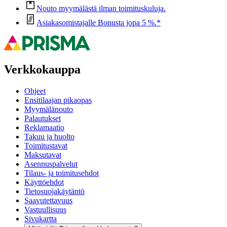
Nouto myymälästä ilman toimituskuluja.
Asiakasomistajalle Bonusta jopa 5 %.*
Verkkokauppa
Ohjeet
Ensitilaajan pikaopas
Myymälänouto
Palautukset
Reklamaatio
Takuu ja huolto
Toimitustavat
Maksutavat
Asennuspalvelut
Tilaus- ja toimitusehdot
Käyttöehdot
Tietosuojakäytäntö
Saavutettavuus
Vastuullisuus
Sivukartta