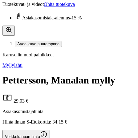
Tuotekuvat- ja videot
Ohita tuotekuva
Asiakasomistaja-alennus
-15 %
Avaa kuva suurempana
Karusellin nuolipainikkeet
Myllylahti
Pettersson, Manalan mylly
29,03 €
Asiakasomistajahinta
Hinta ilman S-Etukorttia:
34,15 €
Verkkokaupan hinta