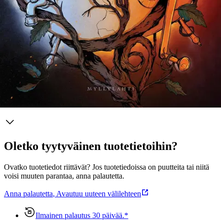
äidinkielenopettaja ja filosofian tohtori, jolla on kirjallisuudentutkijan
tausta. Hän on aiemmin julkaissut kolme aikuisille suunnattua
romaania ja väitöskirjan Helvi Hämäläisen lyriikasta. Hän on
kirjoittanut Manalan myllyn yläkoululaisille ja sitä vanhemmille
lukijoille toivoen, että se saisi heidät kiinnostumaan myös
alkuperäisestä eepoksesta.
Näytä lisää
tuotekuvausta
Ominaisuudet
Oletko tyytyväinen tuotetietoihin?
Ovatko tuotetiedot riittävät? Jos tuotetiedoissa on puutteita tai niitä
voisi muuten parantaa, anna palautetta.
Anna palautetta
,
Avautuu uuteen välilehteen
Ilmainen palautus 30 päivää.*