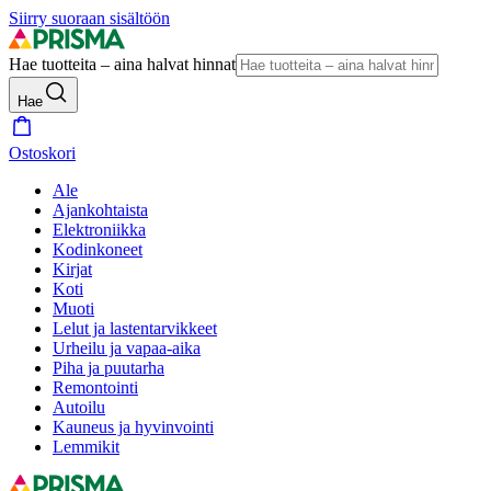
Siirry suoraan sisältöön
Hae tuotteita – aina halvat hinnat
Hae
Ostoskori
Ale
Ajankohtaista
Elektroniikka
Kodinkoneet
Kirjat
Koti
Muoti
Lelut ja lastentarvikkeet
Urheilu ja vapaa-aika
Piha ja puutarha
Remontointi
Autoilu
Kauneus ja hyvinvointi
Lemmikit