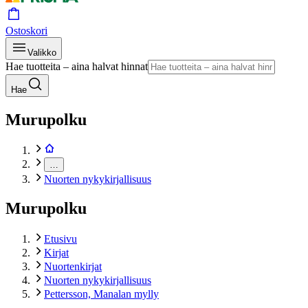
Ostoskori
Valikko
Hae tuotteita – aina halvat hinnat
Hae
Murupolku
…
Nuorten nykykirjallisuus
Murupolku
Etusivu
Kirjat
Nuortenkirjat
Nuorten nykykirjallisuus
Pettersson, Manalan mylly