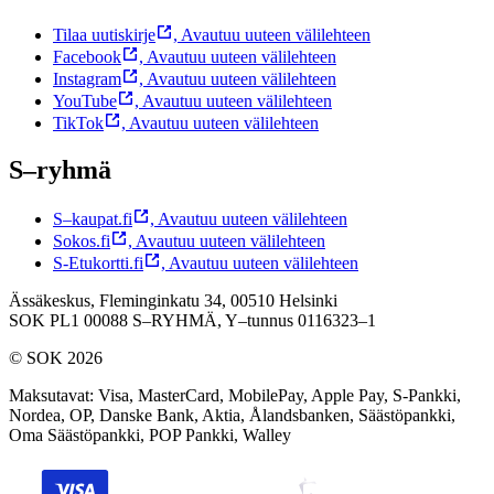
Tilaa uutiskirje
,
Avautuu uuteen välilehteen
Facebook
,
Avautuu uuteen välilehteen
Instagram
,
Avautuu uuteen välilehteen
YouTube
,
Avautuu uuteen välilehteen
TikTok
,
Avautuu uuteen välilehteen
S–ryhmä
S–kaupat.fi
,
Avautuu uuteen välilehteen
Sokos.fi
,
Avautuu uuteen välilehteen
S-Etukortti.fi
,
Avautuu uuteen välilehteen
Ässäkeskus, Fleminginkatu 34, 00510 Helsinki
SOK PL1 00088 S–RYHMÄ,
Y–tunnus 0116323–1
© SOK 2026
Maksutavat
:
Visa, MasterCard, MobilePay, Apple Pay, S-Pankki,
Nordea, OP, Danske Bank, Aktia, Ålandsbanken, Säästöpankki,
Oma Säästöpankki, POP Pankki, Walley