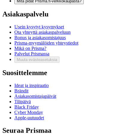
Mitä pidät Prisma.fi-verkkokaupasta?
Asiakaspalvelu
Usein kysytyt kysymykset
Ota yhteyttä asiakaspalveluun
Bonus ja asiakasomistajuus
Prisma-myymälöiden yhteystiedot
Mikä on Prisma?
Palvelut Prismassa
Muuta evästeasetuksia
Suosittelemme
Ideat ja inspiraatio
Brändit
Asiakasomistajapäivät
Tilipäivä
Black Friday
Cyber Monday
Apple-uutuudet
Seuraa Prismaa