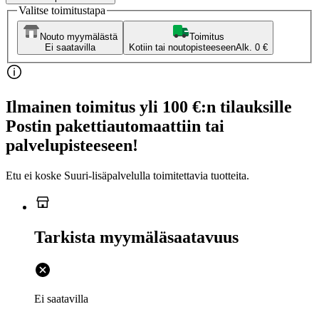
Valitse toimitustapa
Nouto myymälästä
Toimitus
Ei saatavilla
Kotiin tai noutopisteeseen
Alk. 0 €
Ilmainen toimitus yli 100 €:n tilauksille
Postin pakettiautomaattiin tai
palvelupisteeseen!
Etu ei koske Suuri‑lisäpalvelulla toimitettavia tuotteita.
Tarkista myymäläsaatavuus
Ei saatavilla