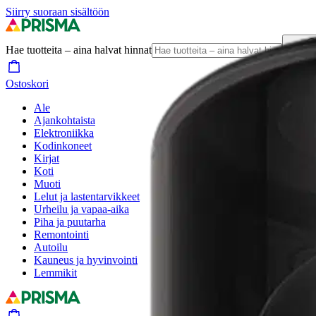
Siirry suoraan sisältöön
Hae tuotteita – aina halvat hinnat
Hae
Ostoskori
Ale
Ajankohtaista
Elektroniikka
Kodinkoneet
Kirjat
Koti
Muoti
Lelut ja lastentarvikkeet
Urheilu ja vapaa-aika
Piha ja puutarha
Remontointi
Autoilu
Kauneus ja hyvinvointi
Lemmikit