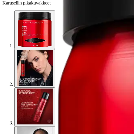
Karusellin pikakuvakkeet