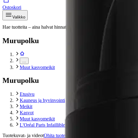
Ostoskori
Valikko
Hae tuotteita – aina halvat hinnat
Hae
Murupolku
…
Muut kasvomeikit
Murupolku
Etusivu
Kauneus ja hyvinvointi
Meikit
Kasvot
Muut kasvomeikit
L'Oréal Paris Infaillible 3-Second Setting Mist meikinkiinni
Tuotekuvat- ja videot
Ohita tuotekuvat