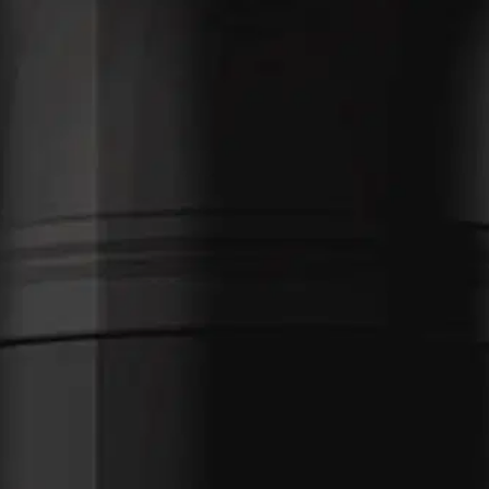
tyssuihke 75ml