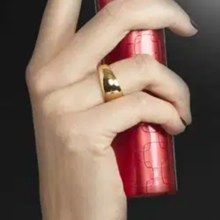
Alennus
-15 %
Avaa kuva suurempana
Avaa kuva suurempana
Avaa kuva suurempana
Avaa kuva suurempana
Avaa kuva suurempana
Avaa kuva suurempana
Avaa kuva suurempana
Avaa kuva suurempana
Avaa kuva suurempana
Avaa kuva suurempana
Karusellin nuolipainikkeet
Seuraava
Karusellin pikakuvakkeet