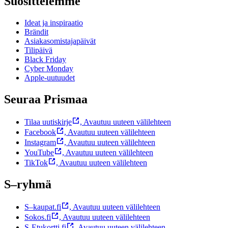
Suosittelemme
Ideat ja inspiraatio
Brändit
Asiakasomistajapäivät
Tilipäivä
Black Friday
Cyber Monday
Apple-uutuudet
Seuraa Prismaa
Tilaa uutiskirje
,
Avautuu uuteen välilehteen
Facebook
,
Avautuu uuteen välilehteen
Instagram
,
Avautuu uuteen välilehteen
YouTube
,
Avautuu uuteen välilehteen
TikTok
,
Avautuu uuteen välilehteen
S–ryhmä
S–kaupat.fi
,
Avautuu uuteen välilehteen
Sokos.fi
,
Avautuu uuteen välilehteen
S-Etukortti.fi
,
Avautuu uuteen välilehteen