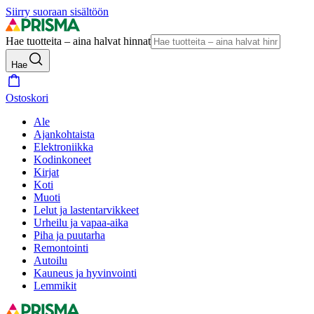
Siirry suoraan sisältöön
Hae tuotteita – aina halvat hinnat
Hae
Ostoskori
Ale
Ajankohtaista
Elektroniikka
Kodinkoneet
Kirjat
Koti
Muoti
Lelut ja lastentarvikkeet
Urheilu ja vapaa-aika
Piha ja puutarha
Remontointi
Autoilu
Kauneus ja hyvinvointi
Lemmikit