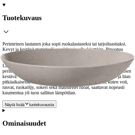
Tuotekuvaus
Perinteinen lautanen joka sopii ruokalautaseksi tai tarjoiluastiaksi.
Kevyt ja kestävä materiaali, sopii hyvin ulkokäyttöön. Pinoutuu
säilytystilan säästämiseksi. Valmistettu BPA-vapaasta materiaalista.
Valmistettu biopohjaisesta, sokeriruo’osta tehdystä materiaalista.
Lautasen hiilijalanjälki on yli 80 % pienempi verrattuna vastaavaan
perinteisestä muovista valmistettuun tuotteeseen. Mikrolämmityksen
kestävä +100 °C:een saakka.
Huomioithan, että tehokkaassa ja liian
pitkäaikaisessa mikrolämmityksessä tietyt ruoka-aineet, kuten voit,
rasvat, ruokaöljy, sokeri sekä mausteiset ruoat, saattavat nopeasti
kuumentua yli tuon sallitun lämpötilan.
Näytä lisää
tuotekuvausta
Ominaisuudet