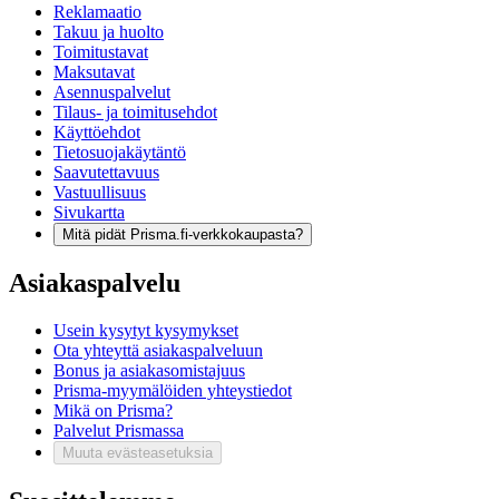
Reklamaatio
Takuu ja huolto
Toimitustavat
Maksutavat
Asennuspalvelut
Tilaus- ja toimitusehdot
Käyttöehdot
Tietosuojakäytäntö
Saavutettavuus
Vastuullisuus
Sivukartta
Mitä pidät Prisma.fi-verkkokaupasta?
Asiakaspalvelu
Usein kysytyt kysymykset
Ota yhteyttä asiakaspalveluun
Bonus ja asiakasomistajuus
Prisma-myymälöiden yhteystiedot
Mikä on Prisma?
Palvelut Prismassa
Muuta evästeasetuksia