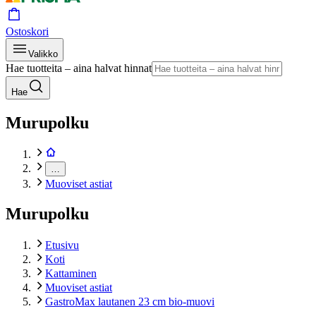
Ostoskori
Valikko
Hae tuotteita – aina halvat hinnat
Hae
Murupolku
…
Muoviset astiat
Murupolku
Etusivu
Koti
Kattaminen
Muoviset astiat
GastroMax lautanen 23 cm bio-muovi