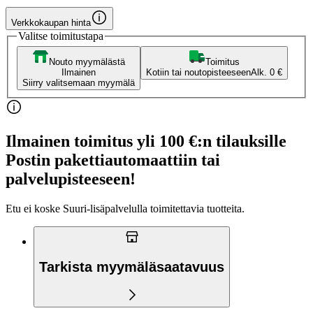
Verkkokaupan hinta
Valitse toimitustapa
Nouto myymälästä
Toimitus
Ilmainen
Kotiin tai noutopisteeseen
Alk. 0 €
Siirry valitsemaan myymälä
Ilmainen toimitus yli 100 €:n tilauksille
Postin pakettiautomaattiin tai
palvelupisteeseen!
Etu ei koske Suuri‑lisäpalvelulla toimitettavia tuotteita.
Tarkista myymäläsaatavuus