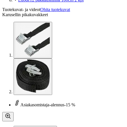
Tuotekuvat- ja videot
Ohita tuotekuvat
Karusellin pikakuvakkeet
Asiakasomistaja-alennus
-15 %