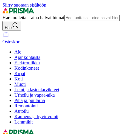
Siirry suoraan sisältöön
Hae tuotteita – aina halvat hinnat
Hae
Ostoskori
Ale
Ajankohtaista
Elektroniikka
Kodinkoneet
Kirjat
Koti
Muoti
Lelut ja lastentarvikkeet
Urheilu ja vapaa-aika
Piha ja puutarha
Remontointi
Autoilu
Kauneus ja hyvinvointi
Lemmikit