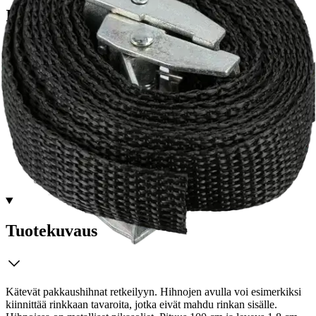
Ilmainen toimitus yli 100 €:n tilauksille
Postin pakettiautomaattiin tai
palvelupisteeseen!
Etu ei koske Suuri‑lisäpalvelulla toimitettavia tuotteita.
Tarkista myymäläsaatavuus
Tuotekuvaus
Kätevät pakkaushihnat retkeilyyn. Hihnojen avulla voi esimerkiksi
kiinnittää rinkkaan tavaroita, jotka eivät mahdu rinkan sisälle.