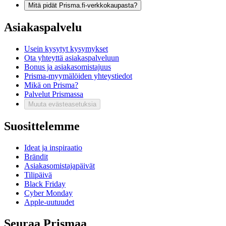
Mitä pidät Prisma.fi-verkkokaupasta?
Asiakaspalvelu
Usein kysytyt kysymykset
Ota yhteyttä asiakaspalveluun
Bonus ja asiakasomistajuus
Prisma-myymälöiden yhteystiedot
Mikä on Prisma?
Palvelut Prismassa
Muuta evästeasetuksia
Suosittelemme
Ideat ja inspiraatio
Brändit
Asiakasomistajapäivät
Tilipäivä
Black Friday
Cyber Monday
Apple-uutuudet
Seuraa Prismaa