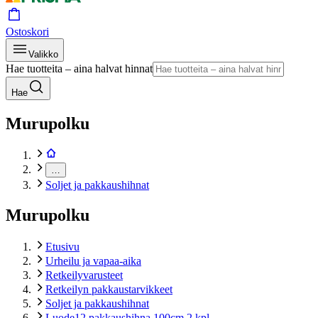
Ostoskori
Valikko
Hae tuotteita – aina halvat hinnat
Hae
Murupolku
…
Soljet ja pakkaushihnat
Murupolku
Etusivu
Urheilu ja vapaa-aika
Retkeilyvarusteet
Retkeilyn pakkaustarvikkeet
Soljet ja pakkaushihnat
Luode12 pakkaushihna 100cm 2 kpl