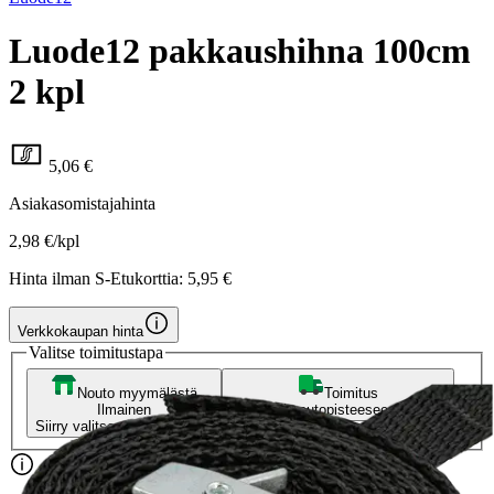
Luode12 pakkaushihna 100cm
2 kpl
5,06 €
Asiakasomistajahinta
2,98 €/kpl
Hinta ilman S-Etukorttia:
5,95 €
Verkkokaupan hinta
Valitse toimitustapa
Nouto myymälästä
Toimitus
Ilmainen
Kotiin tai noutopisteeseen
Alk. 0 €
Siirry valitsemaan myymälä