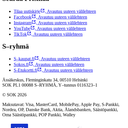
Tilaa uutiskirje
,
Avautuu uuteen välilehteen
Facebook
,
Avautuu uuteen välilehteen
Instagram
,
Avautuu uuteen välilehteen
YouTube
,
Avautuu uuteen välilehteen
TikTok
,
Avautuu uuteen välilehteen
S–ryhmä
S–kaupat.fi
,
Avautuu uuteen välilehteen
Sokos.fi
,
Avautuu uuteen välilehteen
S-Etukortti.fi
,
Avautuu uuteen välilehteen
Ässäkeskus, Fleminginkatu 34, 00510 Helsinki
SOK PL1 00088 S–RYHMÄ,
Y–tunnus 0116323–1
© SOK 2026
Maksutavat
:
Visa, MasterCard, MobilePay, Apple Pay, S-Pankki,
Nordea, OP, Danske Bank, Aktia, Ålandsbanken, Säästöpankki,
Oma Säästöpankki, POP Pankki, Walley