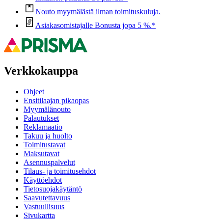
Nouto myymälästä ilman toimituskuluja.
Asiakasomistajalle Bonusta jopa 5 %.*
Verkkokauppa
Ohjeet
Ensitilaajan pikaopas
Myymälänouto
Palautukset
Reklamaatio
Takuu ja huolto
Toimitustavat
Maksutavat
Asennuspalvelut
Tilaus- ja toimitusehdot
Käyttöehdot
Tietosuojakäytäntö
Saavutettavuus
Vastuullisuus
Sivukartta