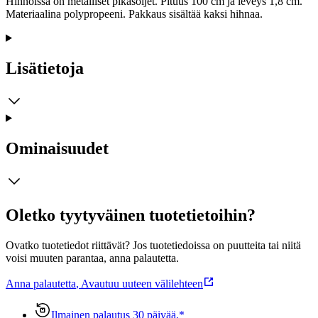
Hihnoissa on metalliset pikasoljet. Pituus 100 cm ja leveys 1,8 cm.
Materiaalina polypropeeni. Pakkaus sisältää kaksi hihnaa.
Lisätietoja
Ominaisuudet
Oletko tyytyväinen tuotetietoihin?
Ovatko tuotetiedot riittävät? Jos tuotetiedoissa on puutteita tai niitä
voisi muuten parantaa, anna palautetta.
Anna palautetta
,
Avautuu uuteen välilehteen
Ilmainen palautus 30 päivää.*