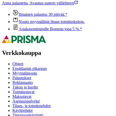
Anna palautetta
,
Avautuu uuteen välilehteen
Ilmainen palautus 30 päivää.*
Nouto myymälästä ilman toimituskuluja.
Asiakasomistajalle Bonusta jopa 5 %.*
Verkkokauppa
Ohjeet
Ensitilaajan pikaopas
Myymälänouto
Palautukset
Reklamaatio
Takuu ja huolto
Toimitustavat
Maksutavat
Asennuspalvelut
Tilaus- ja toimitusehdot
Käyttöehdot
Tietosuojakäytäntö