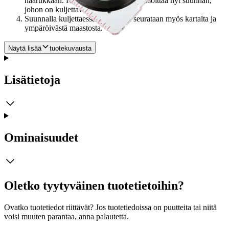
haarukkaan. Kompassin suuntanuoli osoittaa nyt suunnan,
johon on kuljettava.
Suunnalla kuljettaessa etenemistä seurataan myös kartalta ja
ympäröivästä maastosta.
Näytä lisää
tuotekuvausta
Lisätietoja
Ominaisuudet
Oletko tyytyväinen tuotetietoihin?
Ovatko tuotetiedot riittävät? Jos tuotetiedoissa on puutteita tai niitä
voisi muuten parantaa, anna palautetta.