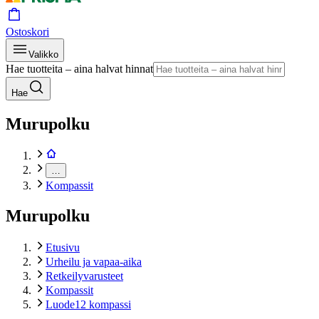
Ostoskori
Valikko
Hae tuotteita – aina halvat hinnat
Hae
Murupolku
…
Kompassit
Murupolku
Etusivu
Urheilu ja vapaa-aika
Retkeilyvarusteet
Kompassit
Luode12 kompassi