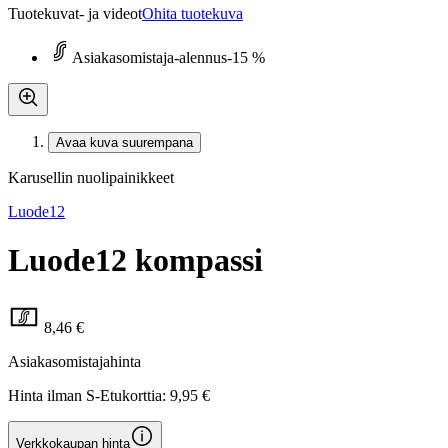
Tuotekuvat- ja videot
Ohita tuotekuva
Asiakasomistaja-alennus
-15 %
Avaa kuva suurempana
Karusellin nuolipainikkeet
Luode12
Luode12 kompassi
8,46 €
Asiakasomistajahinta
Hinta ilman S-Etukorttia:
9,95 €
Verkkokaupan hinta