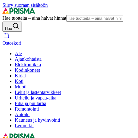
Siirry suoraan sisältöön
Hae tuotteita – aina halvat hinnat
Hae
Ostoskori
Ale
Ajankohtaista
Elektroniikka
Kodinkoneet
Kirjat
Koti
Muoti
Lelut ja lastentarvikkeet
Urheilu ja vapaa-aika
Piha ja puutarha
Remontointi
Autoilu
Kauneus ja hyvinvointi
Lemmikit