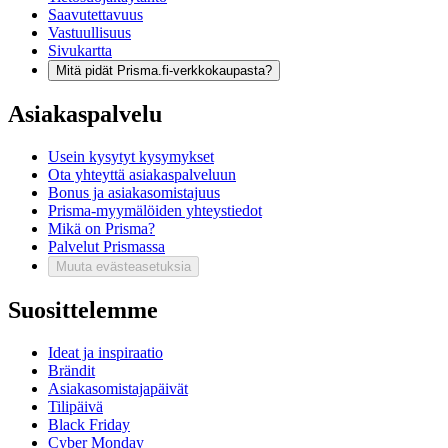
Saavutettavuus
Vastuullisuus
Sivukartta
Mitä pidät Prisma.fi-verkkokaupasta?
Asiakaspalvelu
Usein kysytyt kysymykset
Ota yhteyttä asiakaspalveluun
Bonus ja asiakasomistajuus
Prisma-myymälöiden yhteystiedot
Mikä on Prisma?
Palvelut Prismassa
Muuta evästeasetuksia
Suosittelemme
Ideat ja inspiraatio
Brändit
Asiakasomistajapäivät
Tilipäivä
Black Friday
Cyber Monday