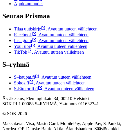
Apple-uutuudet
Seuraa Prismaa
Tilaa uutiskirje
,
Avautuu uuteen välilehteen
Facebook
,
Avautuu uuteen välilehteen
Instagram
,
Avautuu uuteen välilehteen
YouTube
,
Avautuu uuteen välilehteen
TikTok
,
Avautuu uuteen välilehteen
S–ryhmä
S–kaupat.fi
,
Avautuu uuteen välilehteen
Sokos.fi
,
Avautuu uuteen välilehteen
S-Etukortti.fi
,
Avautuu uuteen välilehteen
Ässäkeskus, Fleminginkatu 34, 00510 Helsinki
SOK PL1 00088 S–RYHMÄ,
Y–tunnus 0116323–1
© SOK 2026
Maksutavat
:
Visa, MasterCard, MobilePay, Apple Pay, S-Pankki,
Nordea, OP, Danske Bank, Aktia, Ålandsbanken, Säästöpankki,