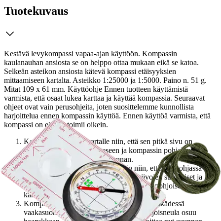
Tuotekuvaus
Kestävä levykompassi vapaa-ajan käyttöön. Kompassin
kaulanauhan ansiosta se on helppo ottaa mukaan eikä se katoa.
Selkeän asteikon ansiosta kätevä kompassi etäisyyksien
mittaamiseen kartalta. Asteikko 1:25000 ja 1:5000. Paino n. 51 g.
Mitat 109 x 61 mm. Käyttöohje Ennen tuotteen käyttämistä
varmista, että osaat lukea karttaa ja käyttää kompassia. Seuraavat
ohjeet ovat vain perusohjeita, joten suosittelemme kunnollista
harjoittelua ennen kompassin käyttöä. Ennen käyttöä varmista, että
kompassi on ehjä ja toimii oikein.
Kompassi asetetaan kartalle niin, että sen pitkä sivu on
lähtöpisteestä tavoitepisteeseen ja kompassin pohjalevyn
suuntanuoli osoittaa kulkusuunnan.
Kompassin neularasiaa käännetään niin, että sen pohjassa
olevat viivat ovat kartan koordinaattiviivojen suuntaiset ja
kompassin pohjoishaarukka osoittaa karttapohjoiseen eli
kartan yläreunaan.
Kompassi nostetaan kartalta ja sitä pidetään kädessä
vaakasuorassa. Käännytään niin, että pohjoisneula osuu