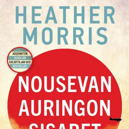
Ei saatavilla
Tuotekuvaus
Ilmiömäinen romaani ystävyyden voimasta kaikkein synkimpinä
hetkinä Englantilainen muusikko Norah Chambers, australialainen
sairaanhoitaja Nesta James sekä suuri joukko skotlantilaisia,
kiinalaisia, uusiseelantilaisia ja singaporelaisia naisia päätyy
japanilaisten vankileirille pommikoneiden tuhottua laivan, jolla
viimeisiä siviilejä yritettiin kuljettaa turvaan piiritetystä Singaporesta.
Leirillä nälkä, väkivalta ja sairaudet ovat päivittäinen uhka.
Pitääkseen vankien mielialaa yllä Norah perustaa kuoron, joka
lopulta esittää klassista musiikkia a cappellana. Norahin ja Nestan
johdolla naiset löytävät itsestään rohkeutta ja neuvokkuutta voittaa
vastukset ja selviytyä hengissä. Nousevan auringon sisaret on
naisten sotaromaani ja kertomus sisaruudesta, urheudesta ja
ystävyydestä, joka kantaa kurjuuden tuolle puolen. Kirjan on
suomentanut Kristiina Drews. Heather Morris on menestyskirjailija,
joka nousi maailmanmaineeseen esikoisteoksellaan Auschwitzin
tatuoija. Hänen kirjojaan on käännetty lukuisille kielille ympäri