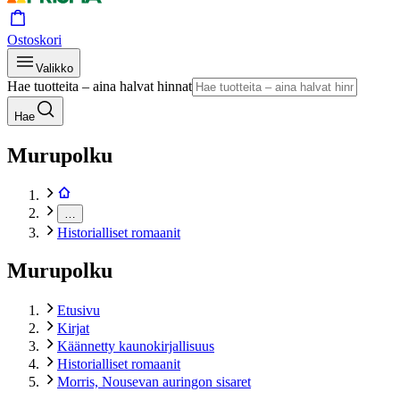
Ostoskori
Valikko
Hae tuotteita – aina halvat hinnat
Hae
Murupolku
…
Historialliset romaanit
Murupolku
Etusivu
Kirjat
Käännetty kaunokirjallisuus
Historialliset romaanit
Morris, Nousevan auringon sisaret