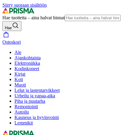
Siirry suoraan sisältöön
Hae tuotteita – aina halvat hinnat
Hae
Ostoskori
Ale
Ajankohtaista
Elektroniikka
Kodinkoneet
Kirjat
Koti
Muoti
Lelut ja lastentarvikkeet
Urheilu ja vapaa-aika
Piha ja puutarha
Remontointi
Autoilu
Kauneus ja hyvinvointi
Lemmikit