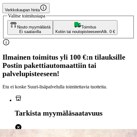
Verkkokaupan hinta
Valitse toimitustapa
Nouto myymälästä
Toimitus
Ei saatavilla
Kotiin tai noutopisteeseen
Alk. 0 €
Ilmainen toimitus yli 100 €:n tilauksille
Postin pakettiautomaattiin tai
palvelupisteeseen!
Etu ei koske Suuri‑lisäpalvelulla toimitettavia tuotteita.
Tarkista myymäläsaatavuus