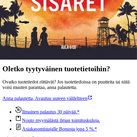
maailmaa ja myyty kymmeniä miljoonia kappaleita. Nousevan
auringon sisaret on hänen neljäs romaaninsa.
Näytä lisää
tuotekuvausta
Ominaisuudet
Oletko tyytyväinen tuotetietoihin?
Ovatko tuotetiedot riittävät? Jos tuotetiedoissa on puutteita tai niitä
voisi muuten parantaa, anna palautetta.
Anna palautetta
,
Avautuu uuteen välilehteen
Ilmainen palautus 30 päivää.*
Nouto myymälästä ilman toimituskuluja.
Asiakasomistajalle Bonusta jopa 5 %.*