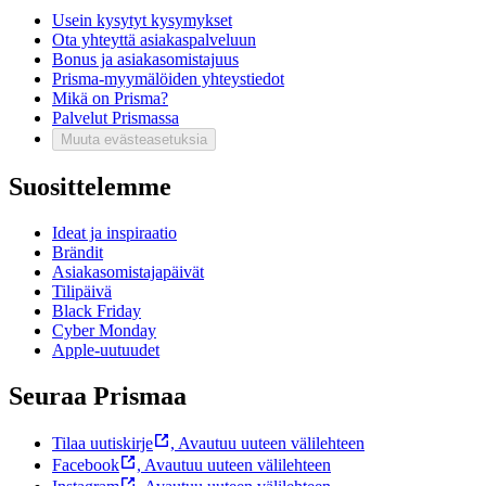
Usein kysytyt kysymykset
Ota yhteyttä asiakaspalveluun
Bonus ja asiakasomistajuus
Prisma-myymälöiden yhteystiedot
Mikä on Prisma?
Palvelut Prismassa
Muuta evästeasetuksia
Suosittelemme
Ideat ja inspiraatio
Brändit
Asiakasomistajapäivät
Tilipäivä
Black Friday
Cyber Monday
Apple-uutuudet
Seuraa Prismaa
Tilaa uutiskirje
,
Avautuu uuteen välilehteen
Facebook
,
Avautuu uuteen välilehteen