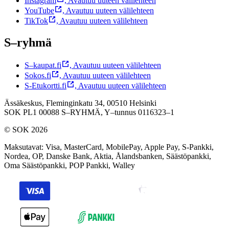
Instagram
,
Avautuu uuteen välilehteen
YouTube
,
Avautuu uuteen välilehteen
TikTok
,
Avautuu uuteen välilehteen
S–ryhmä
S–kaupat.fi
,
Avautuu uuteen välilehteen
Sokos.fi
,
Avautuu uuteen välilehteen
S-Etukortti.fi
,
Avautuu uuteen välilehteen
Ässäkeskus, Fleminginkatu 34, 00510 Helsinki
SOK PL1 00088 S–RYHMÄ,
Y–tunnus 0116323–1
© SOK 2026
Maksutavat
:
Visa, MasterCard, MobilePay, Apple Pay, S-Pankki,
Nordea, OP, Danske Bank, Aktia, Ålandsbanken, Säästöpankki,
Oma Säästöpankki, POP Pankki, Walley