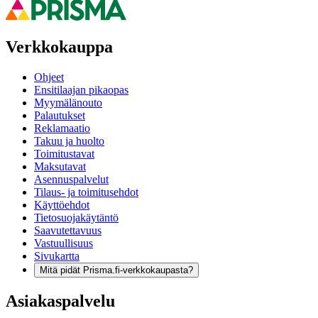
Verkkokauppa
Ohjeet
Ensitilaajan pikaopas
Myymälänouto
Palautukset
Reklamaatio
Takuu ja huolto
Toimitustavat
Maksutavat
Asennuspalvelut
Tilaus- ja toimitusehdot
Käyttöehdot
Tietosuojakäytäntö
Saavutettavuus
Vastuullisuus
Sivukartta
Mitä pidät Prisma.fi-verkkokaupasta?
Asiakaspalvelu