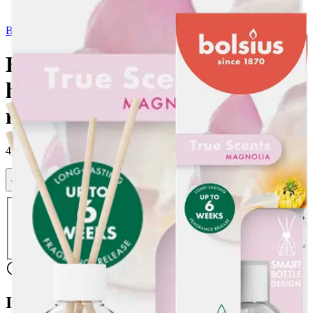
Bolsius
Bolsius True Scents –
huonetuoksu – Magnolia - 60
ml
4,49 €
Verkkokaupan hinta
Valitse toimitustapa
Nouto myymälästä
Toimitus
Ilmainen
Ei saatavilla
Siirry valitsemaan myymälä
Ilmainen toimitus yli 100 €:n tilauksille