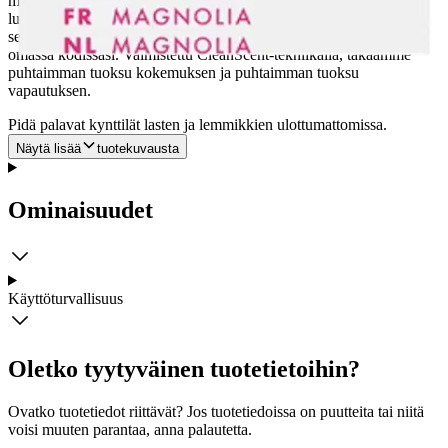
miellyttävää tuoksuaan jopa 6 viikon ajan. Magnolia edustaa
luonnollista, klassista tuoksua: kukkaista ja makeaa, kuin lämmin,
sensuelli kesäilta! Koe klassisen magnolian tuoksu mukavasti
omassa kodissasi. Valmistettu CleanScent-tekniikalla, takaamme
puhtaimman tuoksu kokemuksen ja puhtaimman tuoksu
vapautuksen.
Pidä palavat kynttilät lasten ja lemmikkien ulottumattomissa.
Näytä lisää
tuotekuvausta
Ominaisuudet
Käyttöturvallisuus
Oletko tyytyväinen tuotetietoihin?
Ovatko tuotetiedot riittävät? Jos tuotetiedoissa on puutteita tai niitä
voisi muuten parantaa, anna palautetta.