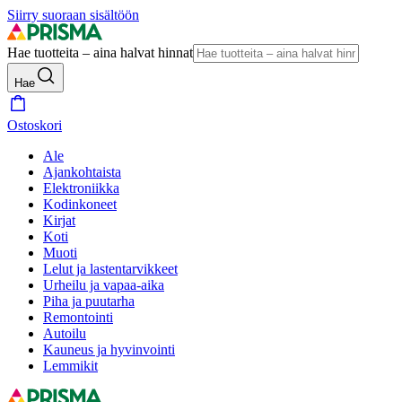
Siirry suoraan sisältöön
Hae tuotteita – aina halvat hinnat
Hae
Ostoskori
Ale
Ajankohtaista
Elektroniikka
Kodinkoneet
Kirjat
Koti
Muoti
Lelut ja lastentarvikkeet
Urheilu ja vapaa-aika
Piha ja puutarha
Remontointi
Autoilu
Kauneus ja hyvinvointi
Lemmikit