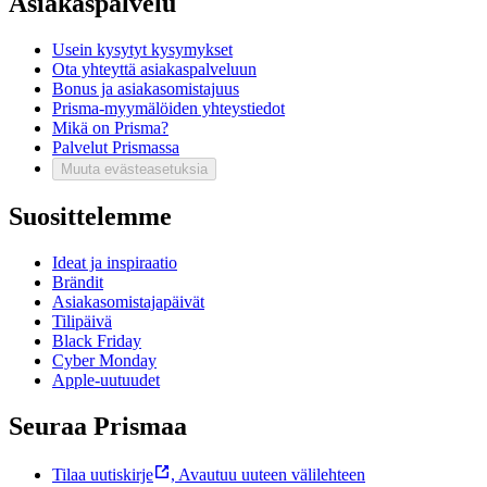
Asiakaspalvelu
Usein kysytyt kysymykset
Ota yhteyttä asiakaspalveluun
Bonus ja asiakasomistajuus
Prisma-myymälöiden yhteystiedot
Mikä on Prisma?
Palvelut Prismassa
Muuta evästeasetuksia
Suosittelemme
Ideat ja inspiraatio
Brändit
Asiakasomistajapäivät
Tilipäivä
Black Friday
Cyber Monday
Apple-uutuudet
Seuraa Prismaa
Tilaa uutiskirje
,
Avautuu uuteen välilehteen