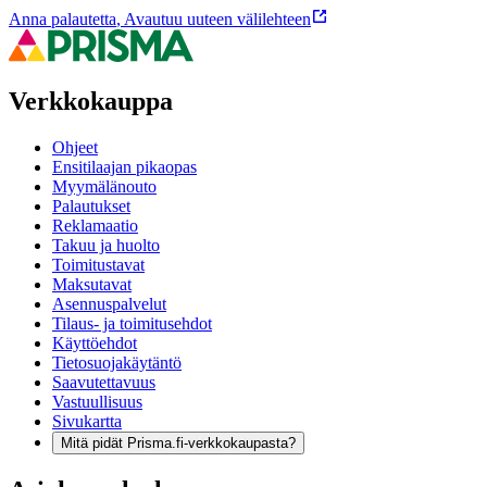
Anna palautetta
,
Avautuu uuteen välilehteen
Verkkokauppa
Ohjeet
Ensitilaajan pikaopas
Myymälänouto
Palautukset
Reklamaatio
Takuu ja huolto
Toimitustavat
Maksutavat
Asennuspalvelut
Tilaus- ja toimitusehdot
Käyttöehdot
Tietosuojakäytäntö
Saavutettavuus
Vastuullisuus
Sivukartta
Mitä pidät Prisma.fi-verkkokaupasta?