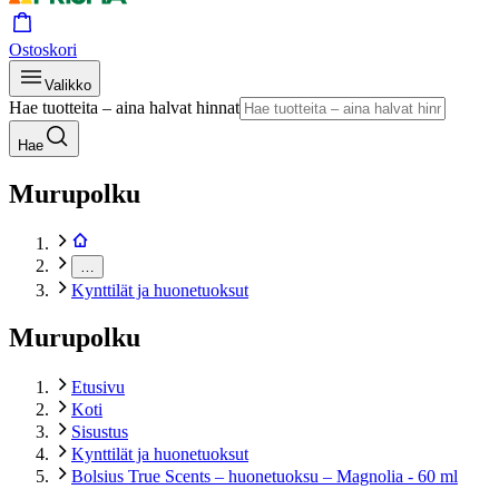
Ostoskori
Valikko
Hae tuotteita – aina halvat hinnat
Hae
Murupolku
…
Kynttilät ja huonetuoksut
Murupolku
Etusivu
Koti
Sisustus
Kynttilät ja huonetuoksut
Bolsius True Scents – huonetuoksu – Magnolia - 60 ml