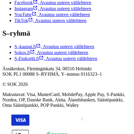
Facebook
,
Avautuu uuteen välilehteen
Instagram
,
Avautuu uuteen välilehteen
YouTube
,
Avautuu uuteen välilehteen
TikTok
,
Avautuu uuteen välilehteen
S–ryhmä
S–kaupat.fi
,
Avautuu uuteen välilehteen
Sokos.fi
,
Avautuu uuteen välilehteen
S-Etukortti.fi
,
Avautuu uuteen välilehteen
Ässäkeskus, Fleminginkatu 34, 00510 Helsinki
SOK PL1 00088 S–RYHMÄ,
Y–tunnus 0116323–1
© SOK 2026
Maksutavat
:
Visa, MasterCard, MobilePay, Apple Pay, S-Pankki,
Nordea, OP, Danske Bank, Aktia, Ålandsbanken, Säästöpankki,
Oma Säästöpankki, POP Pankki, Walley