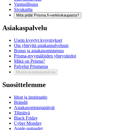
Vastuullisuus
Sivukartta
Mitä pidät Prisma.fi-verkkokaupasta?
Asiakaspalvelu
Usein kysytyt kysymykset
Ota yhteyttä asiakaspalveluun
Bonus ja asiakasomistajuus
Prisma-myymälöiden yhteystiedot
Mikä on Prisma?
Palvelut Prismassa
Muuta evästeasetuksia
Suosittelemme
Ideat ja inspiraatio
Brändit
Asiakasomistajapäivät
Tilipäivä
Black Friday
Cyber Monday
Apple-uutuudet