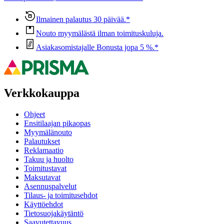
Ilmainen palautus 30 päivää.*
Nouto myymälästä ilman toimituskuluja.
Asiakasomistajalle Bonusta jopa 5 %.*
Verkkokauppa
Ohjeet
Ensitilaajan pikaopas
Myymälänouto
Palautukset
Reklamaatio
Takuu ja huolto
Toimitustavat
Maksutavat
Asennuspalvelut
Tilaus- ja toimitusehdot
Käyttöehdot
Tietosuojakäytäntö
Saavutettavuus