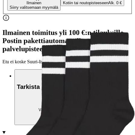
Ilmainen
Kotiin tai noutopisteeseen
Alk. 0 €
Siirry valitsemaan myymälä
Ilmainen toimitus yli 100 €:n tilauksille
Postin pakettiautomaattiin tai
palvelupisteeseen!
Etu ei koske Suuri‑lisäpalvelulla toimitettavia tuotteita.
Tarkista myymäläsaatavuus
Valitse tuotteen koko