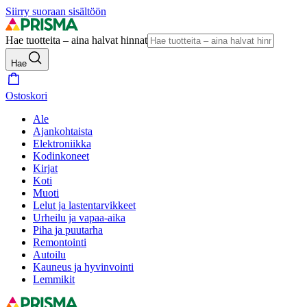
Siirry suoraan sisältöön
Hae tuotteita – aina halvat hinnat
Hae
Ostoskori
Ale
Ajankohtaista
Elektroniikka
Kodinkoneet
Kirjat
Koti
Muoti
Lelut ja lastentarvikkeet
Urheilu ja vapaa-aika
Piha ja puutarha
Remontointi
Autoilu
Kauneus ja hyvinvointi
Lemmikit