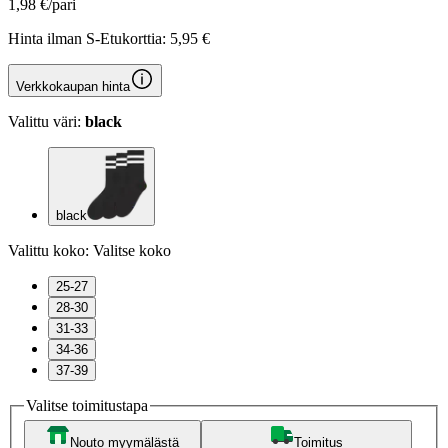
1,98 €/pari
Hinta ilman S-Etukorttia:
5,95 €
Verkkokaupan hinta
Valittu väri:
black
black
Valittu koko:
Valitse koko
25-27
28-30
31-33
34-36
37-39
Valitse toimitustapa
Nouto myymälästä
Toimitus