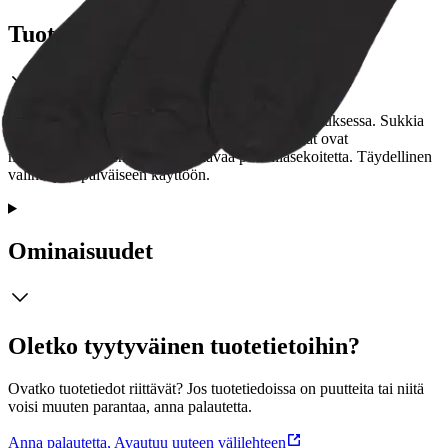
Tuotekuvaus
Lasten ohuet tennissukat kolmen kappaleen pakkauksessa. Sukkia
koristavat tyylikkäät kontrastiväriset raidat. Sukat ovat
materiaaliltaan pehmeää ja mukavaa puuvillasekoitetta. Täydellinen
valinta jokapäiväiseen käyttöön.
Ominaisuudet
Oletko tyytyväinen tuotetietoihin?
Ovatko tuotetiedot riittävät? Jos tuotetiedoissa on puutteita tai niitä
voisi muuten parantaa, anna palautetta.
Anna palautetta
,
Avautuu uuteen välilehteen