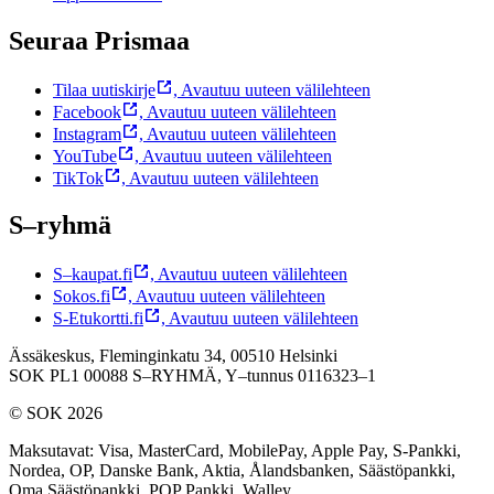
Seuraa Prismaa
Tilaa uutiskirje
,
Avautuu uuteen välilehteen
Facebook
,
Avautuu uuteen välilehteen
Instagram
,
Avautuu uuteen välilehteen
YouTube
,
Avautuu uuteen välilehteen
TikTok
,
Avautuu uuteen välilehteen
S–ryhmä
S–kaupat.fi
,
Avautuu uuteen välilehteen
Sokos.fi
,
Avautuu uuteen välilehteen
S-Etukortti.fi
,
Avautuu uuteen välilehteen
Ässäkeskus, Fleminginkatu 34, 00510 Helsinki
SOK PL1 00088 S–RYHMÄ,
Y–tunnus 0116323–1
© SOK 2026
Maksutavat
:
Visa, MasterCard, MobilePay, Apple Pay, S-Pankki,
Nordea, OP, Danske Bank, Aktia, Ålandsbanken, Säästöpankki,
Oma Säästöpankki, POP Pankki, Walley