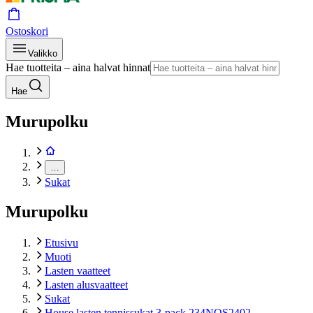
Ostoskori
Valikko
Hae tuotteita – aina halvat hinnat
Hae
Murupolku
…
Sukat
Murupolku
Etusivu
Muoti
Lasten vaatteet
Lasten alusvaatteet
Sukat
House lasten tennissukat 3-pack 234NOS2402