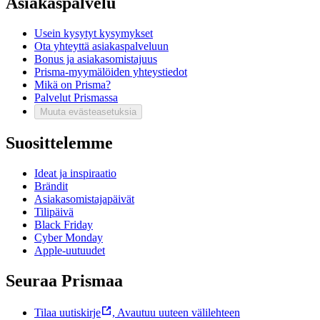
Asiakaspalvelu
Usein kysytyt kysymykset
Ota yhteyttä asiakaspalveluun
Bonus ja asiakasomistajuus
Prisma-myymälöiden yhteystiedot
Mikä on Prisma?
Palvelut Prismassa
Muuta evästeasetuksia
Suosittelemme
Ideat ja inspiraatio
Brändit
Asiakasomistajapäivät
Tilipäivä
Black Friday
Cyber Monday
Apple-uutuudet
Seuraa Prismaa
Tilaa uutiskirje
,
Avautuu uuteen välilehteen