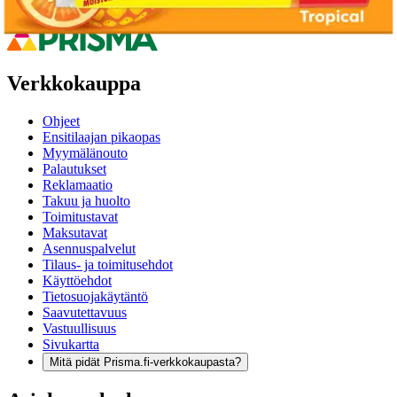
Anna palautetta
,
Avautuu uuteen välilehteen
Verkkokauppa
Ohjeet
Ensitilaajan pikaopas
Myymälänouto
Palautukset
Reklamaatio
Takuu ja huolto
Toimitustavat
Maksutavat
Asennuspalvelut
Tilaus- ja toimitusehdot
Käyttöehdot
Tietosuojakäytäntö
Saavutettavuus
Vastuullisuus
Sivukartta
Mitä pidät Prisma.fi-verkkokaupasta?