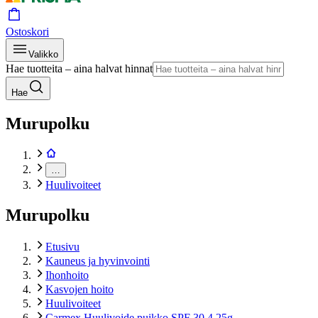
Ostoskori
Valikko
Hae tuotteita – aina halvat hinnat
Hae
Murupolku
…
Huulivoiteet
Murupolku
Etusivu
Kauneus ja hyvinvointi
Ihonhoito
Kasvojen hoito
Huulivoiteet
Carmex Huulivoide puikko SPF 30 4,25g