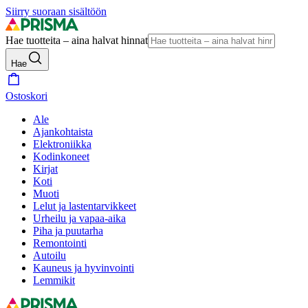
Siirry suoraan sisältöön
Hae tuotteita – aina halvat hinnat
Hae
Ostoskori
Ale
Ajankohtaista
Elektroniikka
Kodinkoneet
Kirjat
Koti
Muoti
Lelut ja lastentarvikkeet
Urheilu ja vapaa-aika
Piha ja puutarha
Remontointi
Autoilu
Kauneus ja hyvinvointi
Lemmikit