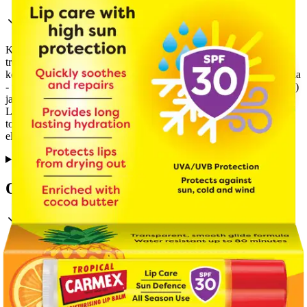
Kosteuttavaa suojaa huulille! Carmex SPF30 on ihastuttavan
trooppisella tuoksulla ja kaakaovoilla varustettu huulivoide, joka
kosteuttaa huuliasi tehokkaasti ja pitkäkestoisesti. Uudistettu formula
- nyt entistä parempi koostumus! Korkea aurinkosuoja (UVA/UVB)
ja 80 minuutin vedenkestävyys suojaa huuliasi eri sääolosuhteilta.
Levitä runsaasti huulille ennen auringolle altistumista ja lisää
toistuvasti suojan ylläpitämiseksi. Carmex ei koskaan testaa
eläimillä.
Ominaisuudet
Oletko tyytyväinen tuotetietoihin?
Ovatko tuotetiedot riittävät? Jos tuotetiedoissa on puutteita tai niitä
voisi muuten parantaa, anna palautetta.