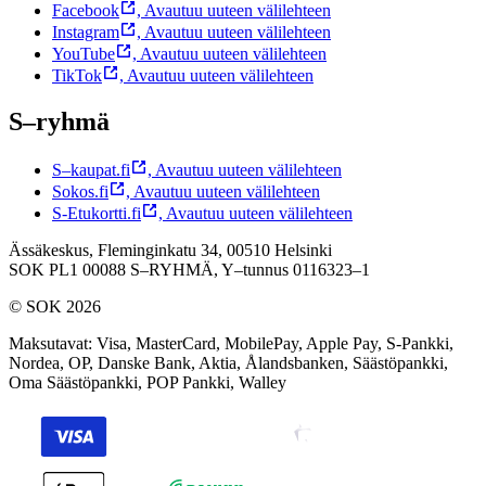
Facebook
,
Avautuu uuteen välilehteen
Instagram
,
Avautuu uuteen välilehteen
YouTube
,
Avautuu uuteen välilehteen
TikTok
,
Avautuu uuteen välilehteen
S–ryhmä
S–kaupat.fi
,
Avautuu uuteen välilehteen
Sokos.fi
,
Avautuu uuteen välilehteen
S-Etukortti.fi
,
Avautuu uuteen välilehteen
Ässäkeskus, Fleminginkatu 34, 00510 Helsinki
SOK PL1 00088 S–RYHMÄ,
Y–tunnus 0116323–1
© SOK 2026
Maksutavat
:
Visa, MasterCard, MobilePay, Apple Pay, S-Pankki,
Nordea, OP, Danske Bank, Aktia, Ålandsbanken, Säästöpankki,
Oma Säästöpankki, POP Pankki, Walley