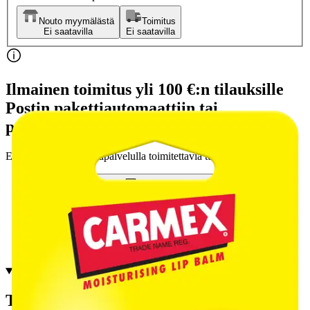
Nouto myymälästä
Toimitus
Ei saatavilla
Ei saatavilla
Ilmainen toimitus yli 100 €:n tilauksille
Postin pakettiautomaattiin tai
palvelupisteeseen!
Etu ei koske Suuri‑lisäpalvelulla toimitettavia tuotteita.
Tarkista myymäläsaatavuus
Tuotekuvaus