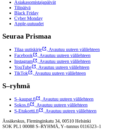
Asiakasomistajapäivät
Tilipäivä
Black Friday
Cyber Monday
Apple-uutuudet
Seuraa Prismaa
Tilaa uutiskirje
,
Avautuu uuteen välilehteen
Facebook
,
Avautuu uuteen välilehteen
Instagram
,
Avautuu uuteen välilehteen
YouTube
,
Avautuu uuteen välilehteen
TikTok
,
Avautuu uuteen välilehteen
S–ryhmä
S–kaupat.fi
,
Avautuu uuteen välilehteen
Sokos.fi
,
Avautuu uuteen välilehteen
S-Etukortti.fi
,
Avautuu uuteen välilehteen
Ässäkeskus, Fleminginkatu 34, 00510 Helsinki
SOK PL1 00088 S–RYHMÄ,
Y–tunnus 0116323–1