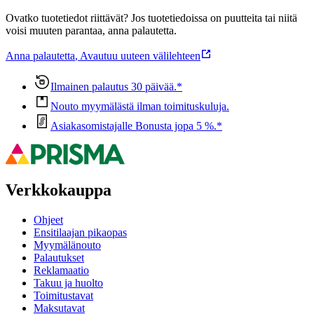
Ovatko tuotetiedot riittävät? Jos tuotetiedoissa on puutteita tai niitä
voisi muuten parantaa, anna palautetta.
Anna palautetta
,
Avautuu uuteen välilehteen
Ilmainen palautus 30 päivää.*
Nouto myymälästä ilman toimituskuluja.
Asiakasomistajalle Bonusta jopa 5 %.*
Verkkokauppa
Ohjeet
Ensitilaajan pikaopas
Myymälänouto
Palautukset
Reklamaatio
Takuu ja huolto
Toimitustavat
Maksutavat