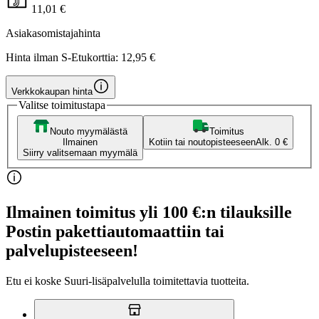
11,01 €
Asiakasomistajahinta
Hinta ilman S-Etukorttia:
12,95 €
Verkkokaupan hinta
Valitse toimitustapa
Nouto myymälästä
Toimitus
Ilmainen
Kotiin tai noutopisteeseen
Alk. 0 €
Siirry valitsemaan myymälä
Ilmainen toimitus yli 100 €:n tilauksille
Postin pakettiautomaattiin tai
palvelupisteeseen!
Etu ei koske Suuri‑lisäpalvelulla toimitettavia tuotteita.