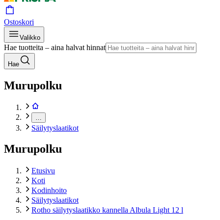
Ostoskori
Valikko
Hae tuotteita – aina halvat hinnat
Hae
Murupolku
…
Säilytyslaatikot
Murupolku
Etusivu
Koti
Kodinhoito
Säilytyslaatikot
Rotho säilytyslaatikko kannella Albula Light 12 l