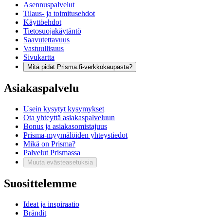
Asennuspalvelut
Tilaus- ja toimitusehdot
Käyttöehdot
Tietosuojakäytäntö
Saavutettavuus
Vastuullisuus
Sivukartta
Mitä pidät Prisma.fi-verkkokaupasta?
Asiakaspalvelu
Usein kysytyt kysymykset
Ota yhteyttä asiakaspalveluun
Bonus ja asiakasomistajuus
Prisma-myymälöiden yhteystiedot
Mikä on Prisma?
Palvelut Prismassa
Muuta evästeasetuksia
Suosittelemme
Ideat ja inspiraatio
Brändit