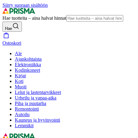
Siirry suoraan sisältöön
Hae tuotteita – aina halvat hinnat
Hae
Ostoskori
Ale
Ajankohtaista
Elektroniikka
Kodinkoneet
Kirjat
Koti
Muoti
Lelut ja lastentarvikkeet
Urheilu ja vapaa-aika
Piha ja puutarha
Remontointi
Autoilu
Kauneus ja hyvinvointi
Lemmikit