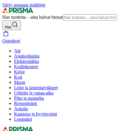
Siirry suoraan sisältöön
Hae tuotteita – aina halvat hinnat
Hae
Ostoskori
Ale
Ajankohtaista
Elektroniikka
Kodinkoneet
Kirjat
Koti
Muoti
Lelut ja lastentarvikkeet
Urheilu ja vapaa-aika
Piha ja puutarha
Remontointi
Autoilu
Kauneus ja hyvinvointi
Lemmikit