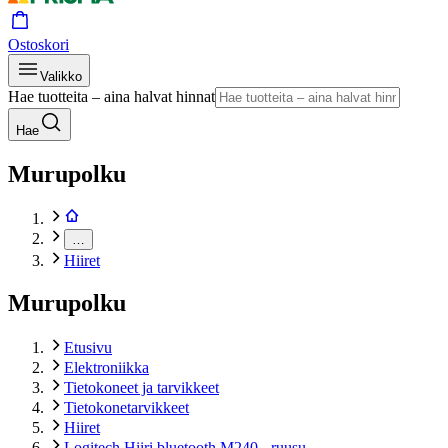
Ostoskori
Valikko
Hae tuotteita – aina halvat hinnat
Hae
Murupolku
…
Hiiret
Murupolku
Etusivu
Elektroniikka
Tietokoneet ja tarvikkeet
Tietokonetarvikkeet
Hiiret
Logitech Hiiri bluetooth M240 - ruusu