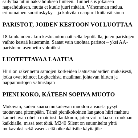
säilyttää tutun naksahduksen tunteen. Tunnet siis jokaisen
napsahduksen, mutta et kuule juuri mitään. Vähemmän melua,
erinomainen suorituskyky – ja kahvilan naapurit kiittävät sinua
PARISTOT, JOIDEN KESTOON VOI LUOTTAA
18 kuukauden akun kesto automaattisella lepotilalla, joten paristojen
vaihto kestää kauemmin. Saatat vain unohtaa paristot – yksi AA-
paristo on asennettu valmiiksi
LUOTETTAVAA LAATUA
Hiiri on rakennettu samojen korkeiden laatustandardien mukaisesti,
jotka ovat tehneet Logitechista maailman johtavan hiirten ja
näppäimistöjen valmistajan
PIENI KOKO, KÄTEEN SOPIVA MUOTO
Mukavan, käden kaaria mukailevan muodon ansiosta pysyt
tuottavana pitempään. Tämä pienikokoinen langaton hiiri mahtuu
kannettavan ohella mainiosti laukkuun, joten voit ottaa sen mukaan
kaikkialle, missä teet töitä. M240 Silent on suunniteltu yhtä
mukavaksi sekä vasen- että oikeakätisille käyttäjille