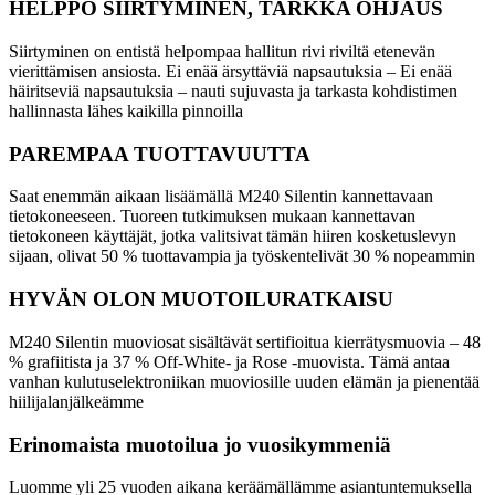
HELPPO SIIRTYMINEN, TARKKA OHJAUS
Siirtyminen on entistä helpompaa hallitun rivi riviltä etenevän
vierittämisen ansiosta. Ei enää ärsyttäviä napsautuksia – Ei enää
häiritseviä napsautuksia – nauti sujuvasta ja tarkasta kohdistimen
hallinnasta lähes kaikilla pinnoilla
PAREMPAA TUOTTAVUUTTA
Saat enemmän aikaan lisäämällä M240 Silentin kannettavaan
tietokoneeseen. Tuoreen tutkimuksen mukaan kannettavan
tietokoneen käyttäjät, jotka valitsivat tämän hiiren kosketuslevyn
sijaan, olivat 50 % tuottavampia ja työskentelivät 30 % nopeammin
HYVÄN OLON MUOTOILURATKAISU
M240 Silentin muoviosat sisältävät sertifioitua kierrätysmuovia – 48
% grafiitista ja 37 % Off-White- ja Rose -muovista. Tämä antaa
vanhan kulutuselektroniikan muoviosille uuden elämän ja pienentää
hiilijalanjälkeämme
Erinomaista muotoilua jo vuosikymmeniä
Luomme yli 25 vuoden aikana keräämällämme asiantuntemuksella