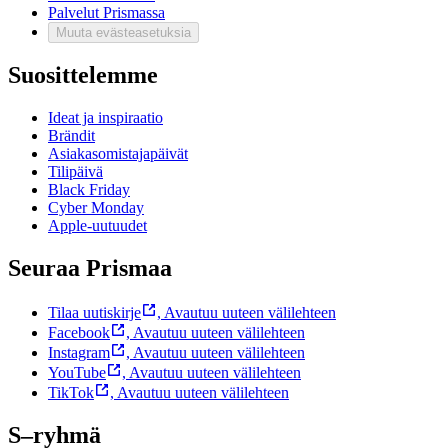
Palvelut Prismassa
Muuta evästeasetuksia
Suosittelemme
Ideat ja inspiraatio
Brändit
Asiakasomistajapäivät
Tilipäivä
Black Friday
Cyber Monday
Apple-uutuudet
Seuraa Prismaa
Tilaa uutiskirje
,
Avautuu uuteen välilehteen
Facebook
,
Avautuu uuteen välilehteen
Instagram
,
Avautuu uuteen välilehteen
YouTube
,
Avautuu uuteen välilehteen
TikTok
,
Avautuu uuteen välilehteen
S–ryhmä