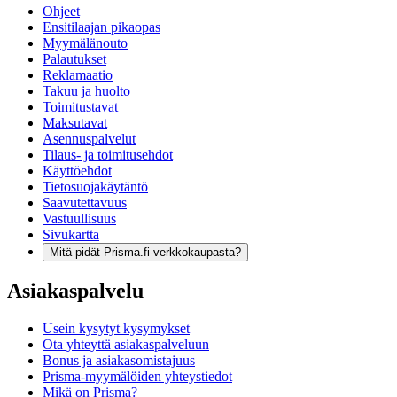
Ohjeet
Ensitilaajan pikaopas
Myymälänouto
Palautukset
Reklamaatio
Takuu ja huolto
Toimitustavat
Maksutavat
Asennuspalvelut
Tilaus- ja toimitusehdot
Käyttöehdot
Tietosuojakäytäntö
Saavutettavuus
Vastuullisuus
Sivukartta
Mitä pidät Prisma.fi-verkkokaupasta?
Asiakaspalvelu
Usein kysytyt kysymykset
Ota yhteyttä asiakaspalveluun
Bonus ja asiakasomistajuus
Prisma-myymälöiden yhteystiedot
Mikä on Prisma?