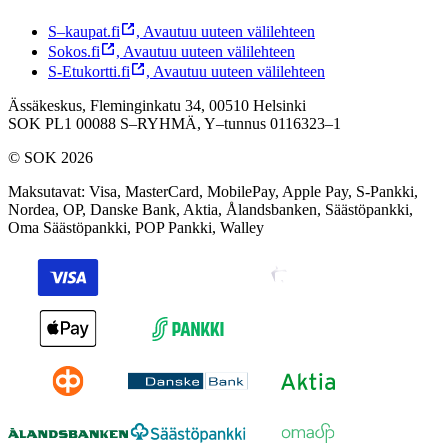
S–kaupat.fi
,
Avautuu uuteen välilehteen
Sokos.fi
,
Avautuu uuteen välilehteen
S-Etukortti.fi
,
Avautuu uuteen välilehteen
Ässäkeskus, Fleminginkatu 34, 00510 Helsinki
SOK PL1 00088 S–RYHMÄ,
Y–tunnus 0116323–1
© SOK 2026
Maksutavat
:
Visa, MasterCard, MobilePay, Apple Pay, S-Pankki,
Nordea, OP, Danske Bank, Aktia, Ålandsbanken, Säästöpankki,
Oma Säästöpankki, POP Pankki, Walley