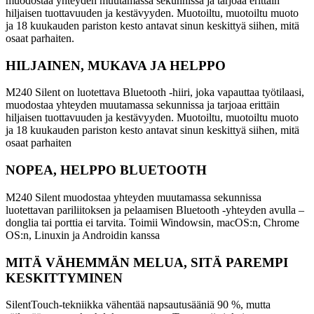
muodostaa yhteyden muutamassa sekunnissa ja tarjoaa erittäin
hiljaisen tuottavuuden ja kestävyyden. Muotoiltu, muotoiltu muoto
ja 18 kuukauden pariston kesto antavat sinun keskittyä siihen, mitä
osaat parhaiten.
HILJAINEN, MUKAVA JA HELPPO
M240 Silent on luotettava Bluetooth -hiiri, joka vapauttaa työtilaasi,
muodostaa yhteyden muutamassa sekunnissa ja tarjoaa erittäin
hiljaisen tuottavuuden ja kestävyyden. Muotoiltu, muotoiltu muoto
ja 18 kuukauden pariston kesto antavat sinun keskittyä siihen, mitä
osaat parhaiten
NOPEA, HELPPO BLUETOOTH
M240 Silent muodostaa yhteyden muutamassa sekunnissa
luotettavan pariliitoksen ja pelaamisen Bluetooth -yhteyden avulla –
donglia tai porttia ei tarvita. Toimii Windowsin, macOS:n, Chrome
OS:n, Linuxin ja Androidin kanssa
MITÄ VÄHEMMÄN MELUA, SITÄ PAREMPI
KESKITTYMINEN
SilentTouch-tekniikka vähentää napsautusääniä 90 %, mutta