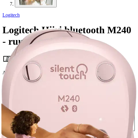
Logitech
Logitech Hiiri bluetooth M240
- ruusu
25,46 €
Asiakasomistajahinta
Hinta ilman S-Etukorttia:
29,95 €
Verkkokaupan hinta
Valitse toimitustapa
Nouto myymälästä
Toimitus
Ilmainen
Ei saatavilla
Siirry valitsemaan myymälä