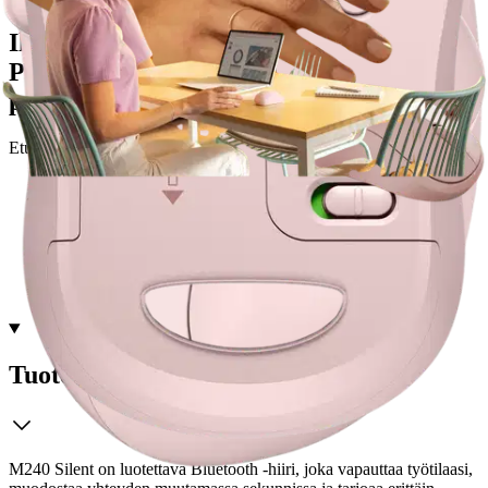
Ilmainen toimitus yli 100 €:n tilauksille
Postin pakettiautomaattiin tai
palvelupisteeseen!
Etu ei koske Suuri‑lisäpalvelulla toimitettavia tuotteita.
Tarkista myymäläsaatavuus
Tuotekuvaus
M240 Silent on luotettava Bluetooth -hiiri, joka vapauttaa työtilaasi,