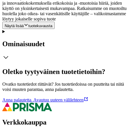
ja innovaatiokokemuksella erikokoisia ja -muotoisia hiiriä, joiden
käyttö on yksinkertaisesti mukavampaa. Ratkaisumme on muotoiltu
huolella joko oikea- tai vasenkätisille käyttäjille – valikoimastamme
löytyy jokaiselle sopiva tuote
Näytä lisää
tuotekuvausta
Ominaisuudet
Oletko tyytyväinen tuotetietoihin?
Ovatko tuotetiedot riittävät? Jos tuotetiedoissa on puutteita tai niitä
voisi muuten parantaa, anna palautetta.
Anna palautetta
,
Avautuu uuteen välilehteen
Verkkokauppa