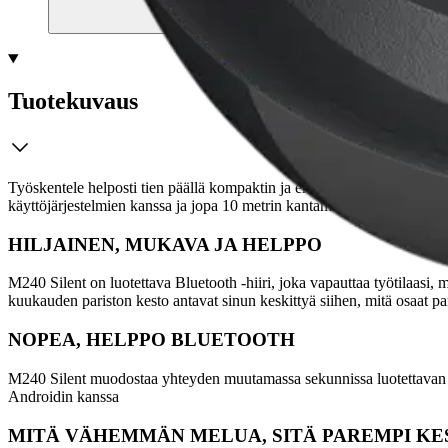
Tuotekuvaus
Työskentele helposti tien päällä kompaktin ja erittäin hiljaisen lang
käyttöjärjestelmien kanssa ja jopa 10 metrin kantama.
HILJAINEN, MUKAVA JA HELPPO
M240 Silent on luotettava Bluetooth -hiiri, joka vapauttaa työtilaasi
kuukauden pariston kesto antavat sinun keskittyä siihen, mitä osaat pa
NOPEA, HELPPO BLUETOOTH
M240 Silent muodostaa yhteyden muutamassa sekunnissa luotettavan pa
Androidin kanssa
MITÄ VÄHEMMÄN MELUA, SITÄ PAREMPI K