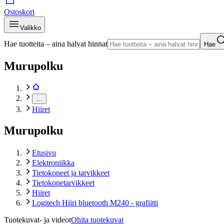
Ostoskori
Valikko
Hae tuotteita – aina halvat hinnat
Hae
Murupolku
…
Hiiret
Murupolku
Etusivu
Elektroniikka
Tietokoneet ja tarvikkeet
Tietokonetarvikkeet
Hiiret
Logitech Hiiri bluetooth M240 - grafiitti
Tuotekuvat- ja videot
Ohita tuotekuvat