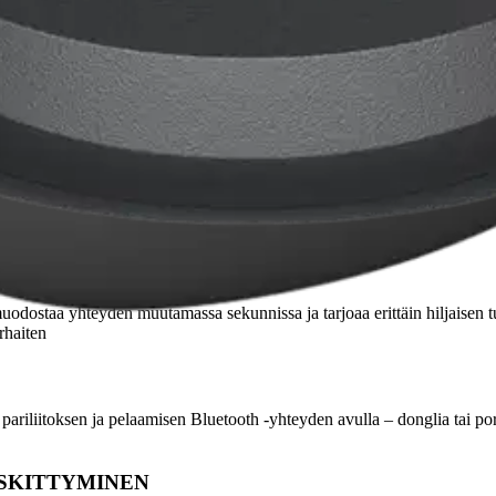
attoman Logitech M240 Silent Bluetooth -hiiren ansiosta. Siinä on jopa
, muodostaa yhteyden muutamassa sekunnissa ja tarjoaa erittäin hiljaisen
rhaiten
riliitoksen ja pelaamisen Bluetooth -yhteyden avulla – donglia tai po
ESKITTYMINEN