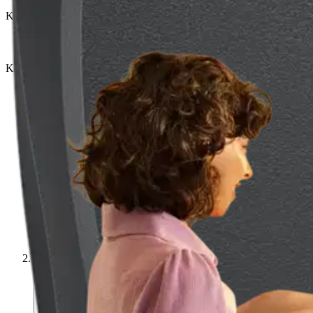
Karusellin nuolipainikkeet
Seuraava
Karusellin pikakuvakkeet