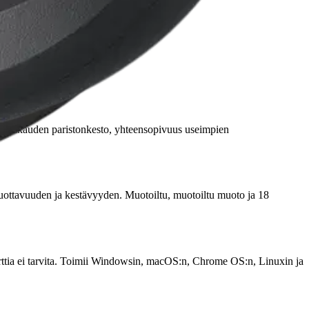
 18 kuukauden paristonkesto, yhteensopivuus useimpien
 tuottavuuden ja kestävyyden. Muotoiltu, muotoiltu muoto ja 18
rttia ei tarvita. Toimii Windowsin, macOS:n, Chrome OS:n, Linuxin ja