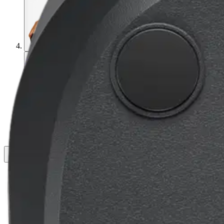
Asiakasomistaja-alennus
-15 %
Avaa kuva suurempana
Avaa kuva suurempana
Avaa kuva suurempana
Avaa kuva suurempana
Avaa kuva suurempana