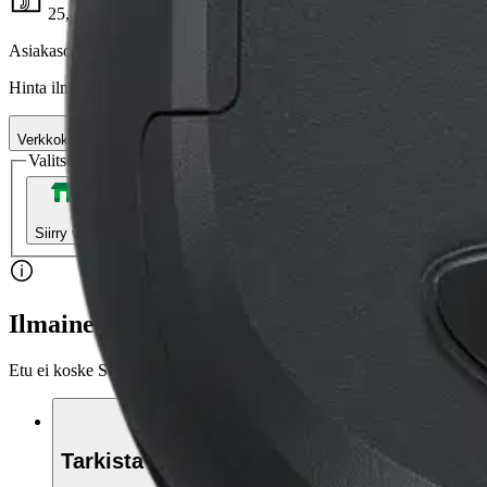
25,46 €
Asiakasomistajahinta
Hinta ilman S-Etukorttia:
29,95 €
Verkkokaupan hinta
Valitse toimitustapa
Nouto myymälästä
Toimitus
Ilmainen
Ei saatavilla
Siirry valitsemaan myymälä
Ilmainen toimitus yli 100 €:n tilauksille Po
Etu ei koske Suuri‑lisäpalvelulla toimitettavia tuotteita.
Tarkista myymäläsaatavuus