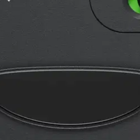
stin pakettiautomaattiin tai palvelupisteesee