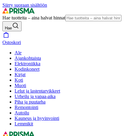
Siirry suoraan sisältöön
Hae tuotteita – aina halvat hinnat
Hae
Ostoskori
Ale
Ajankohtaista
Elektroniikka
Kodinkoneet
Kirjat
Koti
Muoti
Lelut ja lastentarvikkeet
Urheilu ja vapaa-aika
Piha ja puutarha
Remontointi
Autoilu
Kauneus ja hyvinvointi
Lemmikit