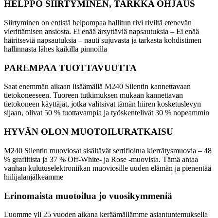
HELPPO SIIRTYMINEN, TARKKA OHJAUS
Siirtyminen on entistä helpompaa hallitun rivi riviltä etenevän
vierittämisen ansiosta. Ei enää ärsyttäviä napsautuksia – Ei enää
häiritseviä napsautuksia – nauti sujuvasta ja tarkasta kohdistimen
hallinnasta lähes kaikilla pinnoilla
PAREMPAA TUOTTAVUUTTA
Saat enemmän aikaan lisäämällä M240 Silentin kannettavaan
tietokoneeseen. Tuoreen tutkimuksen mukaan kannettavan
tietokoneen käyttäjät, jotka valitsivat tämän hiiren kosketuslevyn
sijaan, olivat 50 % tuottavampia ja työskentelivät 30 % nopeammin
HYVÄN OLON MUOTOILURATKAISU
M240 Silentin muoviosat sisältävät sertifioitua kierrätysmuovia – 48
% grafiitista ja 37 % Off-White- ja Rose -muovista. Tämä antaa
vanhan kulutuselektroniikan muoviosille uuden elämän ja pienentää
hiilijalanjälkeämme
Erinomaista muotoilua jo vuosikymmeniä
Luomme yli 25 vuoden aikana keräämällämme asiantuntemuksella