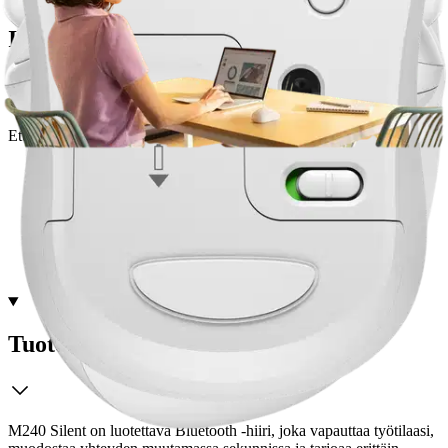
Ilmainen toimitus yli 100 €:n tilauksille
Postin pakettiautomaattiin tai
palvelupisteeseen!
Etu ei koske Suuri‑lisäpalvelulla toimitettavia tuotteita.
Tarkista myymäläsaatavuus
Tuotekuvaus
M240 Silent on luotettava Bluetooth -hiiri, joka vapauttaa työtilaasi,