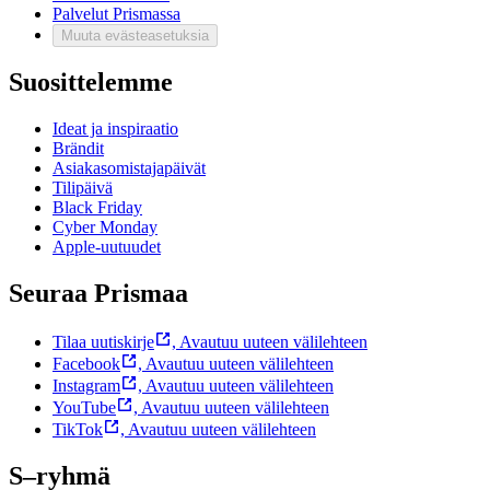
Palvelut Prismassa
Muuta evästeasetuksia
Suosittelemme
Ideat ja inspiraatio
Brändit
Asiakasomistajapäivät
Tilipäivä
Black Friday
Cyber Monday
Apple-uutuudet
Seuraa Prismaa
Tilaa uutiskirje
,
Avautuu uuteen välilehteen
Facebook
,
Avautuu uuteen välilehteen
Instagram
,
Avautuu uuteen välilehteen
YouTube
,
Avautuu uuteen välilehteen
TikTok
,
Avautuu uuteen välilehteen
S–ryhmä