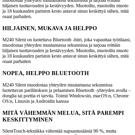
muodostaa yhteyden muutamassa sekunnissa ja tarjoaa erittäin
hiljaisen tuottavuuden ja kestävyyden. Muotoiltu, muotoiltu muoto
ja 18 kuukauden pariston kesto antavat sinun keskittyä siihen, mitä
osaat parhaiten.
HILJAINEN, MUKAVA JA HELPPO
M240 Silent on luotettava Bluetooth -hiiri, joka vapauttaa työtilaasi,
muodostaa yhteyden muutamassa sekunnissa ja tarjoaa erittäin
hiljaisen tuottavuuden ja kestävyyden. Muotoiltu, muotoiltu muoto
ja 18 kuukauden pariston kesto antavat sinun keskittyä siihen, mitä
osaat parhaiten
NOPEA, HELPPO BLUETOOTH
M240 Silent muodostaa yhteyden muutamassa sekunnissa
luotettavan pariliitoksen ja pelaamisen Bluetooth -yhteyden avulla –
donglia tai porttia ei tarvita. Toimii Windowsin, macOS:n, Chrome
OS:n, Linuxin ja Androidin kanssa
MITÄ VÄHEMMÄN MELUA, SITÄ PAREMPI
KESKITTYMINEN
SilentTouch-tekniikka vähentää napsautusääniä 90 %, mutta