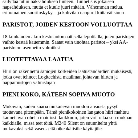
säilyttää tutun naksahduksen tunteen. Tunnet siis jokaisen
napsahduksen, mutta et kuule juuri mitään. Vähemmän melua,
erinomainen suorituskyky – ja kahvilan naapurit kiittävät sinua
PARISTOT, JOIDEN KESTOON VOI LUOTTAA
18 kuukauden akun kesto automaattisella lepotilalla, joten paristojen
vaihto kestää kauemmin. Saatat vain unohtaa paristot – yksi AA-
paristo on asennettu valmiiksi
LUOTETTAVAA LAATUA
Hiiri on rakennettu samojen korkeiden laatustandardien mukaisesti,
jotka ovat tehneet Logitechista maailman johtavan hiirten ja
näppäimistöjen valmistajan
PIENI KOKO, KÄTEEN SOPIVA MUOTO
Mukavan, käden kaaria mukailevan muodon ansiosta pysyt
tuottavana pitempään. Tämä pienikokoinen langaton hiiri mahtuu
kannettavan ohella mainiosti laukkuun, joten voit ottaa sen mukaan
kaikkialle, missä teet töitä. M240 Silent on suunniteltu yhtä
mukavaksi sekä vasen- että oikeakätisille käyttäjille