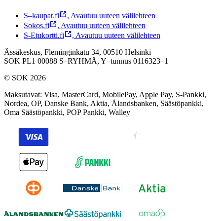
S–kaupat.fi
,
Avautuu uuteen välilehteen
Sokos.fi
,
Avautuu uuteen välilehteen
S-Etukortti.fi
,
Avautuu uuteen välilehteen
Ässäkeskus, Fleminginkatu 34, 00510 Helsinki
SOK PL1 00088 S–RYHMÄ,
Y–tunnus 0116323–1
© SOK 2026
Maksutavat
:
Visa, MasterCard, MobilePay, Apple Pay, S-Pankki,
Nordea, OP, Danske Bank, Aktia, Ålandsbanken, Säästöpankki,
Oma Säästöpankki, POP Pankki, Walley