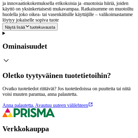
ja innovaatiokokemuksella erikokoisia ja -muotoisia hiiriä, joiden
käyttö on yksinkertaisesti mukavampaa. Ratkaisumme on muotoiltu
huolella joko oikea- tai vasenkätisille käyttäjille – valikoimastamme
löytyy jokaiselle sopiva tuote
Näytä lisää
tuotekuvausta
Ominaisuudet
Oletko tyytyväinen tuotetietoihin?
Ovatko tuotetiedot riittävät? Jos tuotetiedoissa on puutteita tai niitä
voisi muuten parantaa, anna palautetta.
Anna palautetta
,
Avautuu uuteen välilehteen
Verkkokauppa