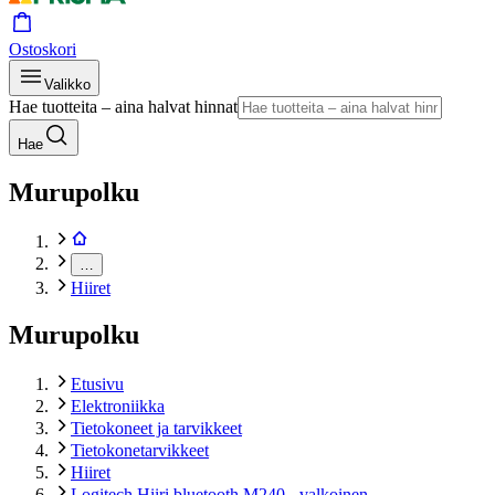
Ostoskori
Valikko
Hae tuotteita – aina halvat hinnat
Hae
Murupolku
…
Hiiret
Murupolku
Etusivu
Elektroniikka
Tietokoneet ja tarvikkeet
Tietokonetarvikkeet
Hiiret
Logitech Hiiri bluetooth M240 - valkoinen