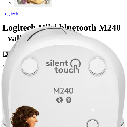
Logitech
Logitech Hiiri bluetooth M240
- valkoinen
25,46 €
Asiakasomistajahinta
Hinta ilman S-Etukorttia:
29,95 €
Verkkokaupan hinta
Valitse toimitustapa
Nouto myymälästä
Toimitus
Ilmainen
Ei saatavilla
Siirry valitsemaan myymälä