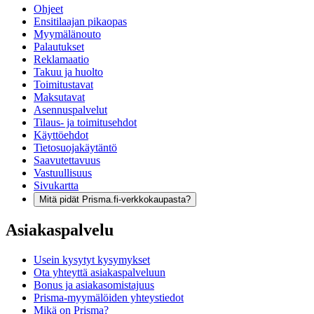
Ohjeet
Ensitilaajan pikaopas
Myymälänouto
Palautukset
Reklamaatio
Takuu ja huolto
Toimitustavat
Maksutavat
Asennuspalvelut
Tilaus- ja toimitusehdot
Käyttöehdot
Tietosuojakäytäntö
Saavutettavuus
Vastuullisuus
Sivukartta
Mitä pidät Prisma.fi-verkkokaupasta?
Asiakaspalvelu
Usein kysytyt kysymykset
Ota yhteyttä asiakaspalveluun
Bonus ja asiakasomistajuus
Prisma-myymälöiden yhteystiedot
Mikä on Prisma?