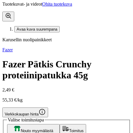
Tuotekuvat- ja videot
Ohita tuotekuva
Avaa kuva suurempana
Karusellin nuolipainikkeet
Fazer
Fazer Pätkis Crunchy
proteiinipatukka 45g
2,49 €
55,33 €/kg
Verkkokaupan hinta
Valitse toimitustapa
Nouto myymälästä
Toimitus