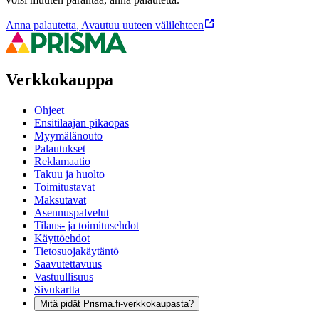
Anna palautetta
,
Avautuu uuteen välilehteen
Verkkokauppa
Ohjeet
Ensitilaajan pikaopas
Myymälänouto
Palautukset
Reklamaatio
Takuu ja huolto
Toimitustavat
Maksutavat
Asennuspalvelut
Tilaus- ja toimitusehdot
Käyttöehdot
Tietosuojakäytäntö
Saavutettavuus
Vastuullisuus
Sivukartta
Mitä pidät Prisma.fi-verkkokaupasta?