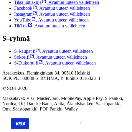
Tilaa uutiskirje
,
Avautuu uuteen välilehteen
Facebook
,
Avautuu uuteen välilehteen
Instagram
,
Avautuu uuteen välilehteen
YouTube
,
Avautuu uuteen välilehteen
TikTok
,
Avautuu uuteen välilehteen
S–ryhmä
S–kaupat.fi
,
Avautuu uuteen välilehteen
Sokos.fi
,
Avautuu uuteen välilehteen
S-Etukortti.fi
,
Avautuu uuteen välilehteen
Ässäkeskus, Fleminginkatu 34, 00510 Helsinki
SOK PL1 00088 S–RYHMÄ,
Y–tunnus 0116323–1
© SOK 2026
Maksutavat
:
Visa, MasterCard, MobilePay, Apple Pay, S-Pankki,
Nordea, OP, Danske Bank, Aktia, Ålandsbanken, Säästöpankki,
Oma Säästöpankki, POP Pankki, Walley