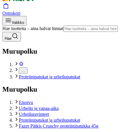
Ostoskori
Valikko
Hae tuotteita – aina halvat hinnat
Hae
Murupolku
…
Proteiinipatukat ja urheilupatukat
Murupolku
Etusivu
Urheilu ja vapaa-aika
Urheiluravinteet
Proteiinipatukat ja urheilupatukat
Fazer Pätkis Crunchy proteiinipatukka 45g