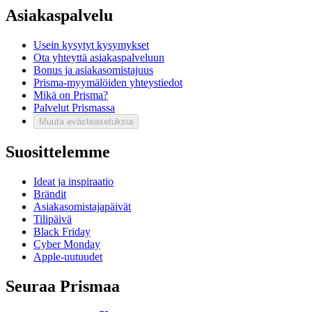
Asiakaspalvelu
Usein kysytyt kysymykset
Ota yhteyttä asiakaspalveluun
Bonus ja asiakasomistajuus
Prisma-myymälöiden yhteystiedot
Mikä on Prisma?
Palvelut Prismassa
Muuta evästeasetuksia
Suosittelemme
Ideat ja inspiraatio
Brändit
Asiakasomistajapäivät
Tilipäivä
Black Friday
Cyber Monday
Apple-uutuudet
Seuraa Prismaa