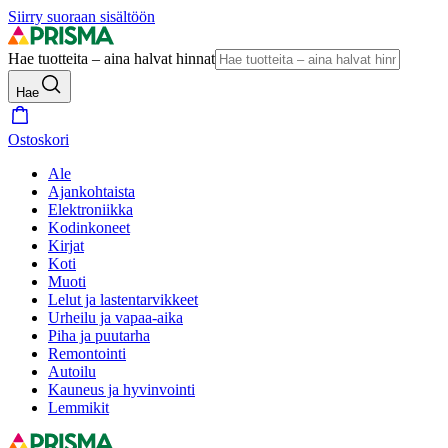
Siirry suoraan sisältöön
Hae tuotteita – aina halvat hinnat
Hae
Ostoskori
Ale
Ajankohtaista
Elektroniikka
Kodinkoneet
Kirjat
Koti
Muoti
Lelut ja lastentarvikkeet
Urheilu ja vapaa-aika
Piha ja puutarha
Remontointi
Autoilu
Kauneus ja hyvinvointi
Lemmikit