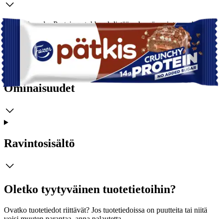
Pätkis Crunchy Protein patukka yhdistää pehmeän mintunmakuisen
täytesydämen, proteiinichoco nougatin, rouskuvat proteiinikrispit ja
maitosuklaan. 45 g:n Patukassa on proteiinia 14g ja sokeria vain
1,5g. Vihdoin herkullinen proteiinipatukka. Se parempi herkku.
Ominaisuudet
Ravintosisältö
Oletko tyytyväinen tuotetietoihin?
Ovatko tuotetiedot riittävät? Jos tuotetiedoissa on puutteita tai niitä
voisi muuten parantaa, anna palautetta.