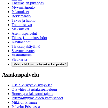
Ensitilaajan pikaopas
Myymälänouto
Palautukset
Reklamaatio
Takuu ja huolto
Toimitustavat
Maksutavat
Asennuspalvelut
Tilaus- ja toimitusehdot
Käyttöehdot
Tietosuojakäytäntö
Saavutettavuus
Vastuullisuus
Sivukartta
Mitä pidät Prisma.fi-verkkokaupasta?
Asiakaspalvelu
Usein kysytyt kysymykset
Ota yhteyttä asiakaspalveluun
Bonus ja asiakasomistajuus
Prisma-myymälöiden yhteystiedot
Mikä on Prisma?
Palvelut Prismassa