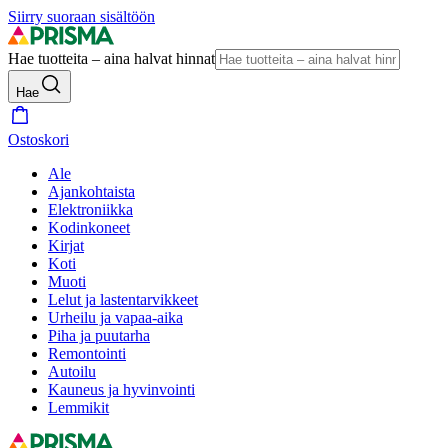
Siirry suoraan sisältöön
Hae tuotteita – aina halvat hinnat
Hae
Ostoskori
Ale
Ajankohtaista
Elektroniikka
Kodinkoneet
Kirjat
Koti
Muoti
Lelut ja lastentarvikkeet
Urheilu ja vapaa-aika
Piha ja puutarha
Remontointi
Autoilu
Kauneus ja hyvinvointi
Lemmikit