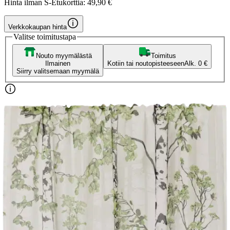
Hinta ilman S-Etukorttia:
49,90 €
Verkkokaupan hinta
Valitse toimitustapa
Nouto myymälästä
Toimitus
Ilmainen
Kotiin tai noutopisteeseen
Alk. 0 €
Siirry valitsemaan myymälä
Ilmainen toimitus yli 100 €:n tilauksille
Postin pakettiautomaattiin tai
palvelupisteeseen!
Etu ei koske Suuri‑lisäpalvelulla toimitettavia tuotteita.
Tarkista myymäläsaatavuus