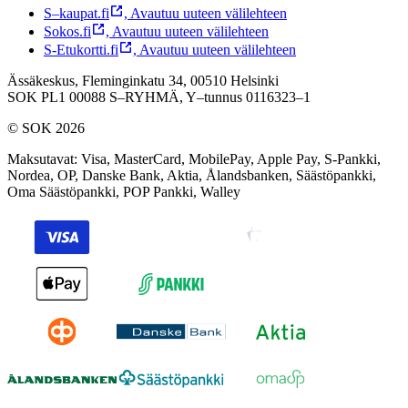
S–kaupat.fi
,
Avautuu uuteen välilehteen
Sokos.fi
,
Avautuu uuteen välilehteen
S-Etukortti.fi
,
Avautuu uuteen välilehteen
Ässäkeskus, Fleminginkatu 34, 00510 Helsinki
SOK PL1 00088 S–RYHMÄ,
Y–tunnus 0116323–1
© SOK 2026
Maksutavat
:
Visa, MasterCard, MobilePay, Apple Pay, S-Pankki,
Nordea, OP, Danske Bank, Aktia, Ålandsbanken, Säästöpankki,
Oma Säästöpankki, POP Pankki, Walley