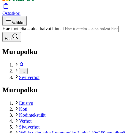
Ostoskori
Valikko
Hae tuotteita – aina halvat hinnat
Hae
Murupolku
…
Sivuverhot
Murupolku
Etusivu
Koti
Kodintekstiilit
Verhot
Sivuverhot
Vallila valoverho Luontopolku Light 140x250 cm vihreä