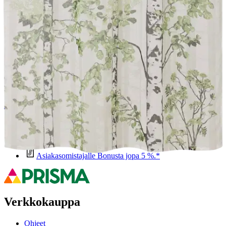
Ominaisuudet
Oletko tyytyväinen tuotetietoihin?
Ovatko tuotetiedot riittävät? Jos tuotetiedoissa on puutteita tai niitä
voisi muuten parantaa, anna palautetta.
Anna palautetta
,
Avautuu uuteen välilehteen
Ilmainen palautus 30 päivää.*
Nouto myymälästä ilman toimituskuluja.
Asiakasomistajalle Bonusta jopa 5 %.*
Verkkokauppa
Ohjeet