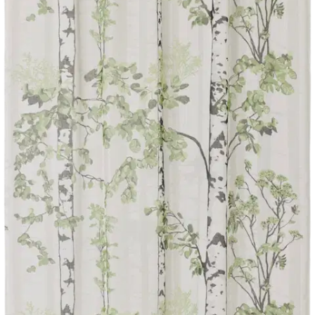
Tuotekuvaus
Luontopolku-valoverho on valmistettu 100% polyesterista. Verho on
viimeistelty ompelemalla sivut ja helma, yläosassa kulkee kuja
verhotankoa varten. Verhon mukana tulee lyhennysnauha, jolla
verhon voi lyhentää helposti silittämällä, ilman ompelua. Verhossa
on myös paikat ripustuskouluille ja yläreunassa rypytysnauha, jotta
saat verhot laskeutumaan kauniisti. Pakkaus sisältää yhden verhon.
Riina Kuikan suunnittelema Luontopolku-kuosissa lähempää ja
kauempaa kuvatut koivun rungot muodostavat kuosiin syvyyttä
kantaen syvyysvaikutelman mukanaan tilaankin. Raikas ja
rauhallinen Luontopolku-kuosi soveltuu kauniisti osaksi
skandinaavista ja modernia sisustusta, tai tuo palan raikasta luontoa
rosoisempaankin, urbaaniin ympäristöön.
Näytä lisää
tuotekuvausta