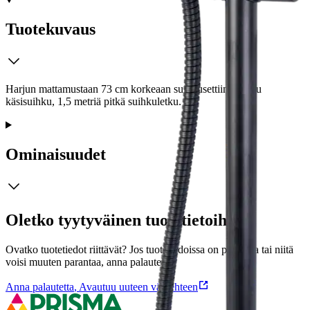
Tuotekuvaus
Harjun mattamustaan 73 cm korkeaan suihkusettiin kuuluu
käsisuihku, 1,5 metriä pitkä suihkuletku.
Ominaisuudet
Oletko tyytyväinen tuotetietoihin?
Ovatko tuotetiedot riittävät? Jos tuotetiedoissa on puutteita tai niitä
voisi muuten parantaa, anna palautetta.
Anna palautetta
,
Avautuu uuteen välilehteen