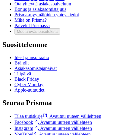
Ota yhteyttä asiakaspalveluun
Bonus ja asiakasomistajuus
Prisma-myymälöiden yhteystiedot
Mikä on Prisma?
Palvelut Prismassa
Muuta evästeasetuksia
Suosittelemme
Ideat ja inspiraatio
Brändit
Asiakasomistajapäivät
Tilipäivä
Black Friday
Cyber Monday
Apple-uutuudet
Seuraa Prismaa
Tilaa uutiskirje
,
Avautuu uuteen välilehteen
Facebook
,
Avautuu uuteen välilehteen
Instagram
,
Avautuu uuteen välilehteen
YouTube
,
Avautuu uuteen välilehteen