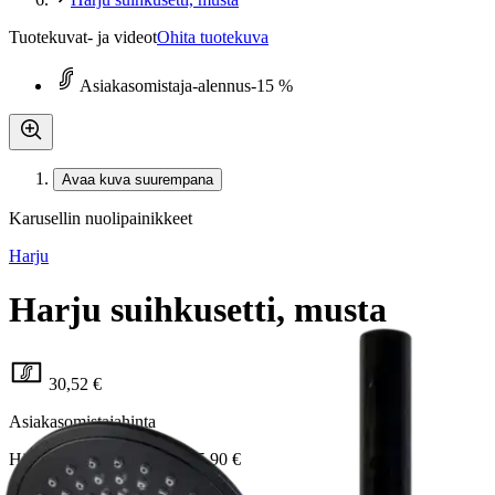
Tuotekuvat- ja videot
Ohita tuotekuva
Asiakasomistaja-alennus
-15 %
Avaa kuva suurempana
Karusellin nuolipainikkeet
Harju
Harju suihkusetti, musta
30,52 €
Asiakasomistajahinta
Hinta ilman S-Etukorttia:
35,90 €