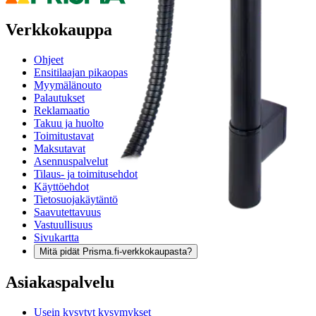
Verkkokauppa
Ohjeet
Ensitilaajan pikaopas
Myymälänouto
Palautukset
Reklamaatio
Takuu ja huolto
Toimitustavat
Maksutavat
Asennuspalvelut
Tilaus- ja toimitusehdot
Käyttöehdot
Tietosuojakäytäntö
Saavutettavuus
Vastuullisuus
Sivukartta
Mitä pidät Prisma.fi-verkkokaupasta?
Asiakaspalvelu
Usein kysytyt kysymykset