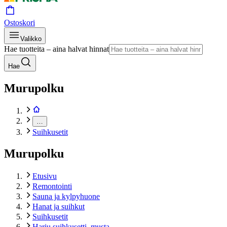
Ostoskori
Valikko
Hae tuotteita – aina halvat hinnat
Hae
Murupolku
…
Suihkusetit
Murupolku
Etusivu
Remontointi
Sauna ja kylpyhuone
Hanat ja suihkut
Suihkusetit
Harju suihkusetti, musta