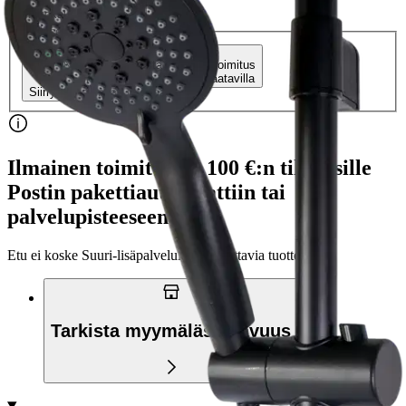
Verkkokaupan hinta
Valitse toimitustapa
Nouto myymälästä
Toimitus
Ilmainen
Ei saatavilla
Siirry valitsemaan myymälä
Ilmainen toimitus yli 100 €:n tilauksille
Postin pakettiautomaattiin tai
palvelupisteeseen!
Etu ei koske Suuri‑lisäpalvelulla toimitettavia tuotteita.
Tarkista myymäläsaatavuus