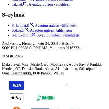
TikTok
,
Avautuu uuteen välilehteen
S–ryhmä
S–kaupat.fi
,
Avautuu uuteen välilehteen
Sokos.fi
,
Avautuu uuteen välilehteen
S-Etukortti.fi
,
Avautuu uuteen välilehteen
Ässäkeskus, Fleminginkatu 34, 00510 Helsinki
SOK PL1 00088 S–RYHMÄ,
Y–tunnus 0116323–1
© SOK 2026
Maksutavat
:
Visa, MasterCard, MobilePay, Apple Pay, S-Pankki,
Nordea, OP, Danske Bank, Aktia, Ålandsbanken, Säästöpankki,
Oma Säästöpankki, POP Pankki, Walley