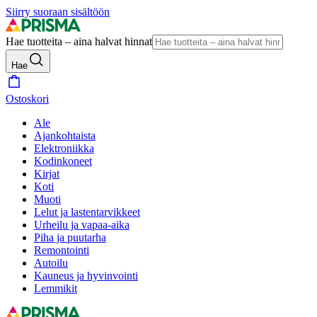
Siirry suoraan sisältöön
Hae tuotteita – aina halvat hinnat
Hae
Ostoskori
Ale
Ajankohtaista
Elektroniikka
Kodinkoneet
Kirjat
Koti
Muoti
Lelut ja lastentarvikkeet
Urheilu ja vapaa-aika
Piha ja puutarha
Remontointi
Autoilu
Kauneus ja hyvinvointi
Lemmikit