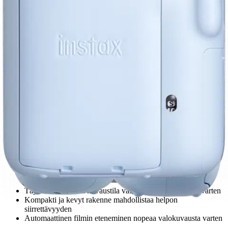
Etu ei koske Suuri‑lisäpalvelulla toimitettavia tuotteita.
Tarkista myymäläsaatavuus
Avainominaisuudet
Ottaa ja kehittää valokuvia välittömästi
Sisäänrakennettu salama, jossa on hidas synkronointi ja
automaattinen tila
Täysautomaattinen kuvaustila vaivatonta valokuvausta varten
Kompakti ja kevyt rakenne mahdollistaa helpon
siirrettävyyden
Automaattinen filmin eteneminen nopeaa valokuvausta varten