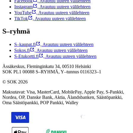
Facebook
,
Avautuu uuteen välilehteen
Instagram
,
Avautuu uuteen välilehteen
YouTube
,
Avautuu uuteen välilehteen
TikTok
,
Avautuu uuteen välilehteen
S–ryhmä
S–kaupat.fi
,
Avautuu uuteen välilehteen
Sokos.fi
,
Avautuu uuteen välilehteen
S-Etukortti.fi
,
Avautuu uuteen välilehteen
Ässäkeskus, Fleminginkatu 34, 00510 Helsinki
SOK PL1 00088 S–RYHMÄ,
Y–tunnus 0116323–1
© SOK 2026
Maksutavat
:
Visa, MasterCard, MobilePay, Apple Pay, S-Pankki,
Nordea, OP, Danske Bank, Aktia, Ålandsbanken, Säästöpankki,
Oma Säästöpankki, POP Pankki, Walley