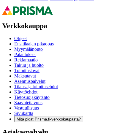
Verkkokauppa
Ohjeet
Ensitilaajan pikaopas
Myymälänouto
Palautukset
Reklamaatio
Takuu ja huolto
Toimitustavat
Maksutavat
Asennuspalvelut
Tilaus- ja toimitusehdot
Käyttöehdot
Tietosuojakäytäntö
Saavutettavuus
Vastuullisuus
Sivukartta
Mitä pidät Prisma.fi-verkkokaupasta?
Asiakaspalvelu