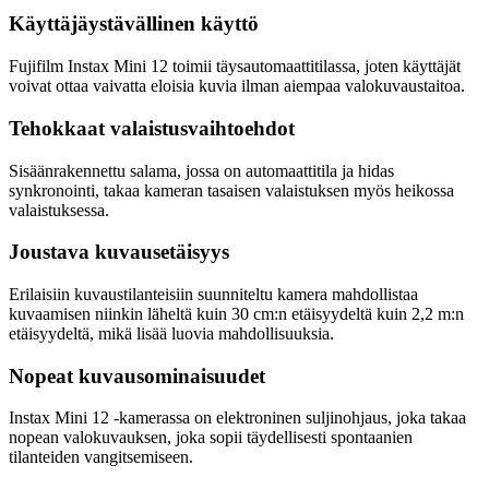
Käyttäjäystävällinen käyttö
Fujifilm Instax Mini 12 toimii täysautomaattitilassa, joten käyttäjät
voivat ottaa vaivatta eloisia kuvia ilman aiempaa valokuvaustaitoa.
Tehokkaat valaistusvaihtoehdot
Sisäänrakennettu salama, jossa on automaattitila ja hidas
synkronointi, takaa kameran tasaisen valaistuksen myös heikossa
valaistuksessa.
Joustava kuvausetäisyys
Erilaisiin kuvaustilanteisiin suunniteltu kamera mahdollistaa
kuvaamisen niinkin läheltä kuin 30 cm:n etäisyydeltä kuin 2,2 m:n
etäisyydeltä, mikä lisää luovia mahdollisuuksia.
Nopeat kuvausominaisuudet
Instax Mini 12 -kamerassa on elektroninen suljinohjaus, joka takaa
nopean valokuvauksen, joka sopii täydellisesti spontaanien
tilanteiden vangitsemiseen.