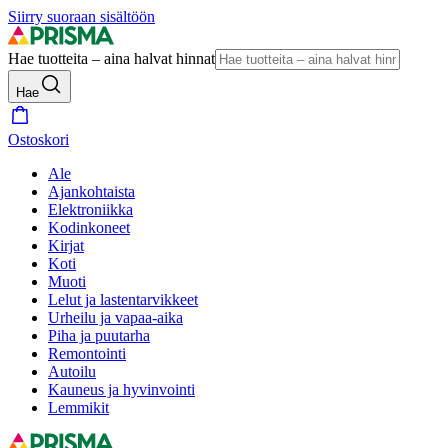
Siirry suoraan sisältöön
Hae tuotteita – aina halvat hinnat
Hae
Ostoskori
Ale
Ajankohtaista
Elektroniikka
Kodinkoneet
Kirjat
Koti
Muoti
Lelut ja lastentarvikkeet
Urheilu ja vapaa-aika
Piha ja puutarha
Remontointi
Autoilu
Kauneus ja hyvinvointi
Lemmikit