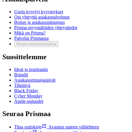
Usein kysytyt kysymykset
Ota yhteyttä asiakaspalveluun
Bonus ja asiakasomistajuus
Prisma-myymälöiden yhteystiedot
Mikä on Prisma?
Palvelut Prismassa
Muuta evästeasetuksia
Suosittelemme
Ideat ja inspiraatio
Brändit
Asiakasomistajapäivät
Tilipäivä
Black Friday
Cyber Monday
Apple-uutuudet
Seuraa Prismaa
Tilaa uutiskirje
,
Avautuu uuteen välilehteen