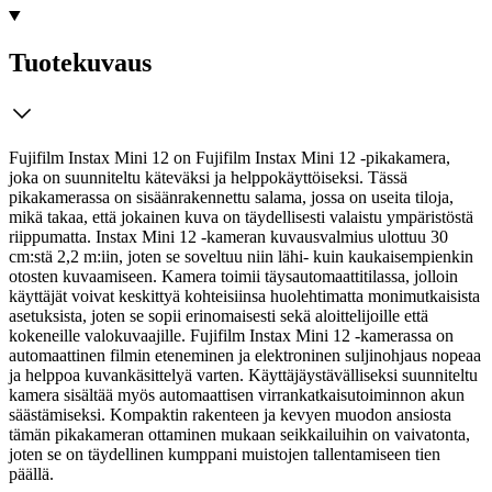
Tuotekuvaus
Fujifilm Instax Mini 12 on Fujifilm Instax Mini 12 -pikakamera,
joka on suunniteltu käteväksi ja helppokäyttöiseksi. Tässä
pikakamerassa on sisäänrakennettu salama, jossa on useita tiloja,
mikä takaa, että jokainen kuva on täydellisesti valaistu ympäristöstä
riippumatta. Instax Mini 12 -kameran kuvausvalmius ulottuu 30
cm:stä 2,2 m:iin, joten se soveltuu niin lähi- kuin kaukaisempienkin
otosten kuvaamiseen.
Kamera toimii täysautomaattitilassa, jolloin
käyttäjät voivat keskittyä kohteisiinsa huolehtimatta monimutkaisista
asetuksista, joten se sopii erinomaisesti sekä aloittelijoille että
kokeneille valokuvaajille. Fujifilm Instax Mini 12 -kamerassa on
automaattinen filmin eteneminen ja elektroninen suljinohjaus nopeaa
ja helppoa kuvankäsittelyä varten. Käyttäjäystävälliseksi suunniteltu
kamera sisältää myös automaattisen virrankatkaisutoiminnon akun
säästämiseksi. Kompaktin rakenteen ja kevyen muodon ansiosta
tämän pikakameran ottaminen mukaan seikkailuihin on vaivatonta,
joten se on täydellinen kumppani muistojen tallentamiseen tien
päällä.