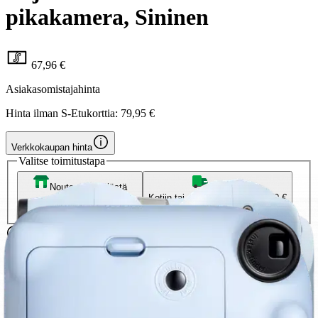
pikakamera, Sininen
67,96 €
Asiakasomistajahinta
Hinta ilman S-Etukorttia:
79,95 €
Verkkokaupan hinta
Valitse toimitustapa
Nouto myymälästä
Toimitus
Ilmainen
Kotiin tai noutopisteeseen
Alk. 0 €
Siirry valitsemaan myymälä
Ilmainen toimitus yli 100 €:n tilauksille
Postin pakettiautomaattiin tai
palvelupisteeseen!