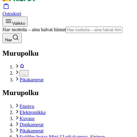
Ostoskori
Valikko
Hae tuotteita – aina halvat hinnat
Hae
Murupolku
…
Pikakamerat
Murupolku
Etusivu
Elektroniikka
Kuvaus
Digikamerat
Pikakamerat
Fujifilm Instax Mini 12 pikakamera, Sininen