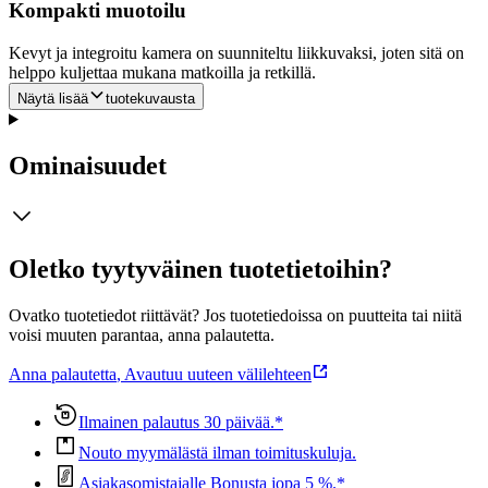
Kompakti muotoilu
Kevyt ja integroitu kamera on suunniteltu liikkuvaksi, joten sitä on
helppo kuljettaa mukana matkoilla ja retkillä.
Näytä lisää
tuotekuvausta
Ominaisuudet
Oletko tyytyväinen tuotetietoihin?
Ovatko tuotetiedot riittävät? Jos tuotetiedoissa on puutteita tai niitä
voisi muuten parantaa, anna palautetta.
Anna palautetta
,
Avautuu uuteen välilehteen
Ilmainen palautus 30 päivää.*
Nouto myymälästä ilman toimituskuluja.
Asiakasomistajalle Bonusta jopa 5 %.*