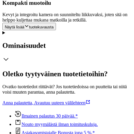
Kompakti muotoilu
Kevyt ja integroitu kamera on suunniteltu liikkuvaksi, joten sitä on
helppo kuljettaa mukana matkoilla ja retkillä.
Näytä lisää
tuotekuvausta
Ominaisuudet
Oletko tyytyväinen tuotetietoihin?
Ovatko tuotetiedot riittävät? Jos tuotetiedoissa on puutteita tai niitä
voisi muuten parantaa, anna palautetta.
Anna palautetta
,
Avautuu uuteen välilehteen
Ilmainen palautus 30 päivää.*
Nouto myymälästä ilman toimituskuluja.
Asiakasomistajalle Bonusta jopa 5 %.*