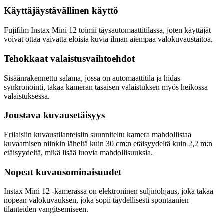
Käyttäjäystävällinen käyttö
Fujifilm Instax Mini 12 toimii täysautomaattitilassa, joten käyttäjät
voivat ottaa vaivatta eloisia kuvia ilman aiempaa valokuvaustaitoa.
Tehokkaat valaistusvaihtoehdot
Sisäänrakennettu salama, jossa on automaattitila ja hidas
synkronointi, takaa kameran tasaisen valaistuksen myös heikossa
valaistuksessa.
Joustava kuvausetäisyys
Erilaisiin kuvaustilanteisiin suunniteltu kamera mahdollistaa
kuvaamisen niinkin läheltä kuin 30 cm:n etäisyydeltä kuin 2,2 m:n
etäisyydeltä, mikä lisää luovia mahdollisuuksia.
Nopeat kuvausominaisuudet
Instax Mini 12 -kamerassa on elektroninen suljinohjaus, joka takaa
nopean valokuvauksen, joka sopii täydellisesti spontaanien
tilanteiden vangitsemiseen.