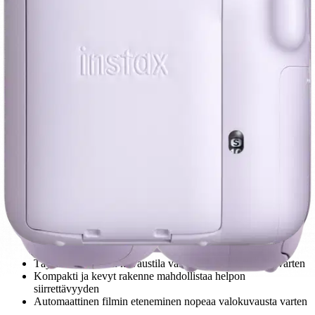
Etu ei koske Suuri‑lisäpalvelulla toimitettavia tuotteita.
Tarkista myymäläsaatavuus
Avainominaisuudet
Ottaa ja kehittää valokuvia välittömästi
Sisäänrakennettu salama, jossa on hidas synkronointi ja
automaattinen tila
Täysautomaattinen kuvaustila vaivatonta valokuvausta varten
Kompakti ja kevyt rakenne mahdollistaa helpon
siirrettävyyden
Automaattinen filmin eteneminen nopeaa valokuvausta varten