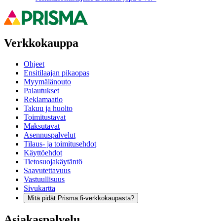
Verkkokauppa
Ohjeet
Ensitilaajan pikaopas
Myymälänouto
Palautukset
Reklamaatio
Takuu ja huolto
Toimitustavat
Maksutavat
Asennuspalvelut
Tilaus- ja toimitusehdot
Käyttöehdot
Tietosuojakäytäntö
Saavutettavuus
Vastuullisuus
Sivukartta
Mitä pidät Prisma.fi-verkkokaupasta?
Asiakaspalvelu