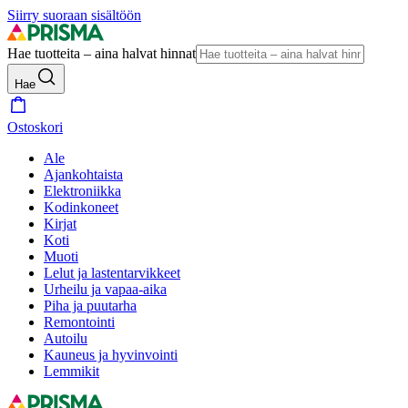
Siirry suoraan sisältöön
Hae tuotteita – aina halvat hinnat
Hae
Ostoskori
Ale
Ajankohtaista
Elektroniikka
Kodinkoneet
Kirjat
Koti
Muoti
Lelut ja lastentarvikkeet
Urheilu ja vapaa-aika
Piha ja puutarha
Remontointi
Autoilu
Kauneus ja hyvinvointi
Lemmikit