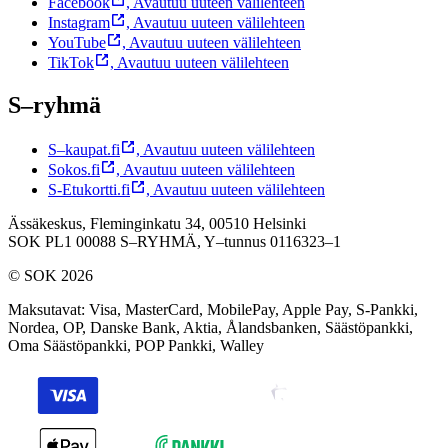
Facebook
,
Avautuu uuteen välilehteen
Instagram
,
Avautuu uuteen välilehteen
YouTube
,
Avautuu uuteen välilehteen
TikTok
,
Avautuu uuteen välilehteen
S–ryhmä
S–kaupat.fi
,
Avautuu uuteen välilehteen
Sokos.fi
,
Avautuu uuteen välilehteen
S-Etukortti.fi
,
Avautuu uuteen välilehteen
Ässäkeskus, Fleminginkatu 34, 00510 Helsinki
SOK PL1 00088 S–RYHMÄ,
Y–tunnus 0116323–1
© SOK 2026
Maksutavat
:
Visa, MasterCard, MobilePay, Apple Pay, S-Pankki,
Nordea, OP, Danske Bank, Aktia, Ålandsbanken, Säästöpankki,
Oma Säästöpankki, POP Pankki, Walley