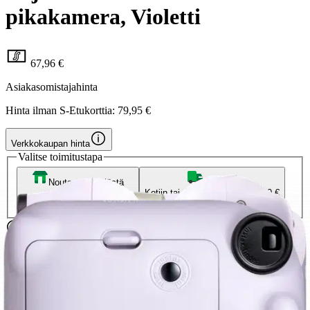
pikakamera, Violetti
67,96 €
Asiakasomistajahinta
Hinta ilman S-Etukorttia:
79,95 €
Verkkokaupan hinta
Valitse toimitustapa
Nouto myymälästä
Toimitus
Ilmainen
Kotiin tai noutopisteeseen
Alk. 0 €
Siirry valitsemaan myymälä
Ilmainen toimitus yli 100 €:n tilauksille
Postin pakettiautomaattiin tai
palvelupisteeseen!