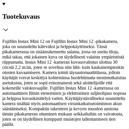
Tuotekuvaus
Fujifilm Instax Mini 12 on Fujifilm Instax Mini 12 -pikakamera,
joka on suunniteltu käteväksi ja helppokäyttöiseksi. Tässä
pikakamerassa on sisäänrakennettu salama, jossa on useita tiloja,
mikä takaa, että jokainen kuva on täydellisesti valaistu ympäristöstä
riippumatta. Instax Mini 12 -kameran kuvausvalmius ulottuu 30
cm:stä 2,2 m:iin, joten se soveltuu niin lähi- kuin kaukaisempienkin
otosten kuvaamiseen.
Kamera toimii täysautomaattitilassa, jolloin
käyttäjät voivat keskittyä kohteisiinsa huolehtimatta monimutkaisista
asetuksista, joten se sopii erinomaisesti sekä aloittelijoille että
kokeneille valokuvaajille. Fujifilm Instax Mini 12 -kamerassa on
automaattinen filmin eteneminen ja elektroninen suljinohjaus nopeaa
ja helppoa kuvankäsittelyä varten. Käyttäjäystävälliseksi suunniteltu
kamera sisältää myös automaattisen virrankatkaisutoiminnon akun
säästämiseksi. Kompaktin rakenteen ja kevyen muodon ansiosta
tämän pikakameran ottaminen mukaan seikkailuihin on vaivatonta,
joten se on täydellinen kumppani muistojen tallentamiseen tien
päällä.