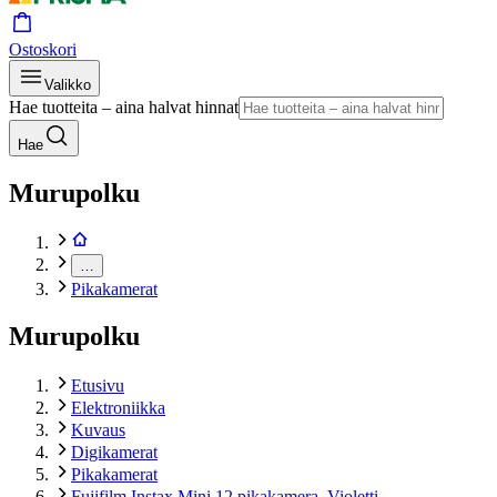
Ostoskori
Valikko
Hae tuotteita – aina halvat hinnat
Hae
Murupolku
…
Pikakamerat
Murupolku
Etusivu
Elektroniikka
Kuvaus
Digikamerat
Pikakamerat
Fujifilm Instax Mini 12 pikakamera, Violetti