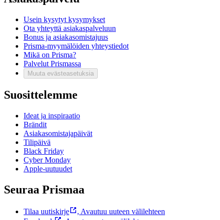
Usein kysytyt kysymykset
Ota yhteyttä asiakaspalveluun
Bonus ja asiakasomistajuus
Prisma-myymälöiden yhteystiedot
Mikä on Prisma?
Palvelut Prismassa
Muuta evästeasetuksia
Suosittelemme
Ideat ja inspiraatio
Brändit
Asiakasomistajapäivät
Tilipäivä
Black Friday
Cyber Monday
Apple-uutuudet
Seuraa Prismaa
Tilaa uutiskirje
,
Avautuu uuteen välilehteen