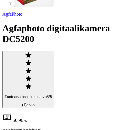
AgfaPhoto
Agfaphoto digitaalikamera
DC5200
Tuotearvioiden keskiarvo
5
/5
(1)
arvio
50,96 €