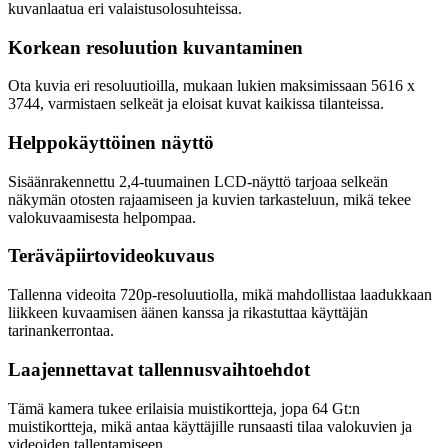
kuvanlaatua eri valaistusolosuhteissa.
Korkean resoluution kuvantaminen
Ota kuvia eri resoluutioilla, mukaan lukien maksimissaan 5616 x
3744, varmistaen selkeät ja eloisat kuvat kaikissa tilanteissa.
Helppokäyttöinen näyttö
Sisäänrakennettu 2,4-tuumainen LCD-näyttö tarjoaa selkeän
näkymän otosten rajaamiseen ja kuvien tarkasteluun, mikä tekee
valokuvaamisesta helpompaa.
Teräväpiirtovideokuvaus
Tallenna videoita 720p-resoluutiolla, mikä mahdollistaa laadukkaan
liikkeen kuvaamisen äänen kanssa ja rikastuttaa käyttäjän
tarinankerrontaa.
Laajennettavat tallennusvaihtoehdot
Tämä kamera tukee erilaisia muistikortteja, jopa 64 Gt:n
muistikortteja, mikä antaa käyttäjille runsaasti tilaa valokuvien ja
videoiden tallentamiseen.