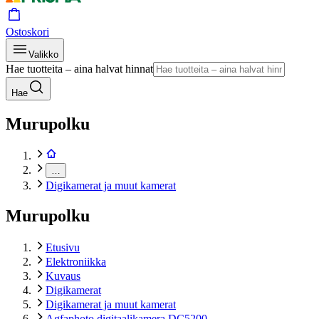
Ostoskori
Valikko
Hae tuotteita – aina halvat hinnat
Hae
Murupolku
…
Digikamerat ja muut kamerat
Murupolku
Etusivu
Elektroniikka
Kuvaus
Digikamerat
Digikamerat ja muut kamerat
Agfaphoto digitaalikamera DC5200