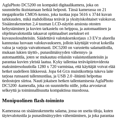
AgfaPhoto DC5200 on kompakti digitaalikamera, joka on
suunniteltu ikuistamaan hetkiä helposti. Tässä kamerassa on 21
megapikselin CMOS-kenno, joka tuottaa jopa 5616 x 3744 kuvan
tarkkuuden, mikä mahdollistaa terävät ja yksityiskohtaiset valokuvat.
Sisäänrakennetun 2,4 tuuman LCD-näytön ansiosta otosten
kehystäminen ja kuvien tarkastelu on helppoa, ja automaattinen ja
ohjelmavalotustila takaavat optimaaliset asetukset eri
kuvausolosuhteisiin.
Säädettävä valotuksenkorjaus ±3 EV:n alueella
kannustaa luovaan valokuvaukseen, jolloin käyttäjät voivat kokeilla
valoa ja varjoja vaivattomasti. DC5200 on varustettu salamatiloilla,
mukaan lukien täyttö-, punasilmäisyyden vähennys- ja
automaattitila, joten se mukautuu erilaisiin valaistustilanteisiin ja
parantaa kuvien yleistä laatua. Kyky tallentaa teräväpiirtovideota
maksimiresoluutiolla 1280 x 720 varmistaa, että käyttäjät voivat elää
hetket uudelleen liikkeessä. Jopa 64 Gt:n muistikortteja tukeva laite
tarjoaa runsaasti tallennustilaa, ja USB 2.0 -liitäntä helpottaa
tiedostojen siirtoa. Nauti jokaisen hetken tallentamisesta AgfaPhoto
DC5200 -kameralla, joka on suunniteltu niille, jotka arvostavat
selkeyttä ja toiminnallisuutta kompaktissa muodossa.
Monipuolinen flash-toiminto
Kamerassa on sisäänrakennettu salama, jossa on useita tiloja, kuten
täytevalotustila ja punasilmäisyyden vähentäminen, ja joka parantaa