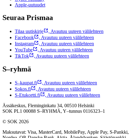
Apple-uutuudet
Seuraa Prismaa
Tilaa uutiskirje
,
Avautuu uuteen välilehteen
Facebook
,
Avautuu uuteen välilehteen
Instagram
,
Avautuu uuteen välilehteen
YouTube
,
Avautuu uuteen välilehteen
TikTok
,
Avautuu uuteen välilehteen
S–ryhmä
S–kaupat.fi
,
Avautuu uuteen välilehteen
Sokos.fi
,
Avautuu uuteen välilehteen
S-Etukortti.fi
,
Avautuu uuteen välilehteen
Ässäkeskus, Fleminginkatu 34, 00510 Helsinki
SOK PL1 00088 S–RYHMÄ,
Y–tunnus 0116323–1
© SOK 2026
Maksutavat
:
Visa, MasterCard, MobilePay, Apple Pay, S-Pankki,
Nordea, OP, Danske Bank, Aktia, Ålandsbanken, Säästöpankki,