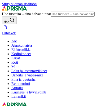
Siirry suoraan sisältöön
Hae tuotteita – aina halvat hinnat
Hae
Ostoskori
Ale
Ajankohtaista
Elektroniikka
Kodinkoneet
Kirjat
Koti
Muoti
Lelut ja lastentarvikkeet
Urheilu ja vapaa-aika
Piha ja puutarha
Remontointi
Autoilu
Kauneus ja hyvinvointi
Lemmikit