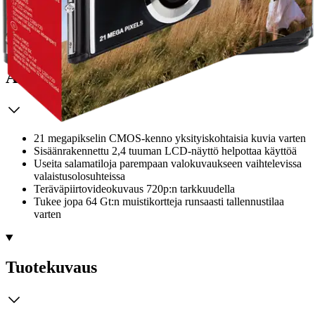
Avainominaisuudet
21 megapikselin CMOS-kenno yksityiskohtaisia kuvia varten
Sisäänrakennettu 2,4 tuuman LCD-näyttö helpottaa käyttöä
Useita salamatiloja parempaan valokuvaukseen vaihtelevissa
valaistusolosuhteissa
Teräväpiirtovideokuvaus 720p:n tarkkuudella
Tukee jopa 64 Gt:n muistikortteja runsaasti tallennustilaa
varten
Tuotekuvaus