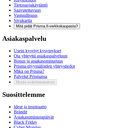
Tietosuojakäytäntö
Saavutettavuus
Vastuullisuus
Sivukartta
Mitä pidät Prisma.fi-verkkokaupasta?
Asiakaspalvelu
Usein kysytyt kysymykset
Ota yhteyttä asiakaspalveluun
Bonus ja asiakasomistajuus
Prisma-myymälöiden yhteystiedot
Mikä on Prisma?
Palvelut Prismassa
Muuta evästeasetuksia
Suosittelemme
Ideat ja inspiraatio
Brändit
Asiakasomistajapäivät
Black Friday
Cyber Monday