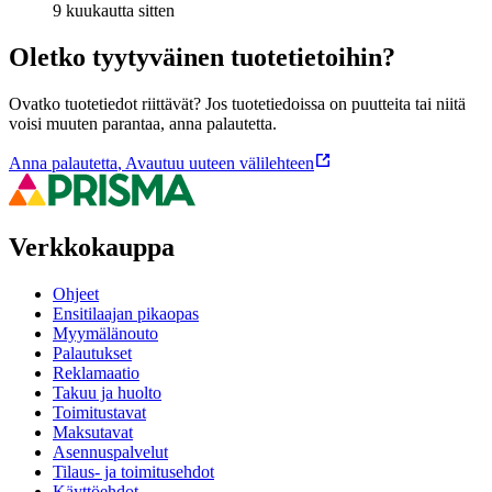
9 kuukautta sitten
Oletko tyytyväinen tuotetietoihin?
Ovatko tuotetiedot riittävät? Jos tuotetiedoissa on puutteita tai niitä
voisi muuten parantaa, anna palautetta.
Anna palautetta
,
Avautuu uuteen välilehteen
Verkkokauppa
Ohjeet
Ensitilaajan pikaopas
Myymälänouto
Palautukset
Reklamaatio
Takuu ja huolto
Toimitustavat
Maksutavat
Asennuspalvelut
Tilaus- ja toimitusehdot
Käyttöehdot