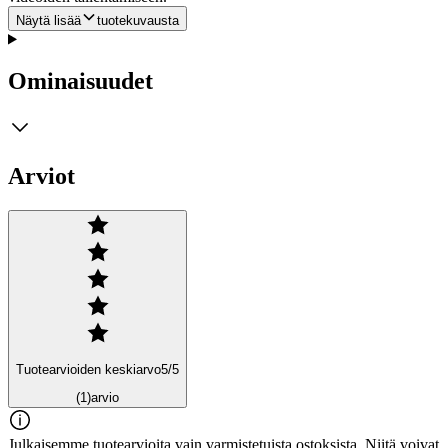
Näytä lisää
tuotekuvausta
Ominaisuudet
Arviot
Tuotearvioiden keskiarvo
5
/5
(1)
arvio
Julkaisemme tuotearvioita vain varmistetuista ostoksista. Niitä voivat