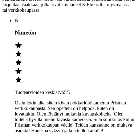
kirjoittaa asiakkaat, jotka ovat käyttäneet S-Etukorttia myymälässä
tai verkkokaupassa.
N
Nimetön
Tuotearvioiden keskiarvo
5
/5
Ostin jokin aika sitten kivan pokkaridigikameran Prisman
verkkokaupasta. Sen opettelu oli helppoa, kuten oli
luvattukin. Olen löytänyt mukavia kuvauskohteita. Olen
todella hyvillä mielin kivasta kamerasta. Siitä suurkiitos kuluu
Prisman verkkokaupan väelle! Teidän kanssanne on mukava
asioida! Hauskaa syksyn jatkoa teille kaikille!