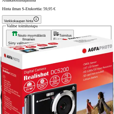
Asiakasomistajahinta
Hinta ilman S-Etukorttia:
59,95 €
Verkkokaupan hinta
Valitse toimitustapa
Nouto myymälästä
Toimitus
Ilmainen
Ei saatavilla
Siirry valitsemaan myymälä
Ilmainen toimitus yli 100 €:n tilauksille
Postin pakettiautomaattiin tai
palvelupisteeseen!
Etu ei koske Suuri‑lisäpalvelulla toimitettavia tuotteita.
Tarkista myymäläsaatavuus