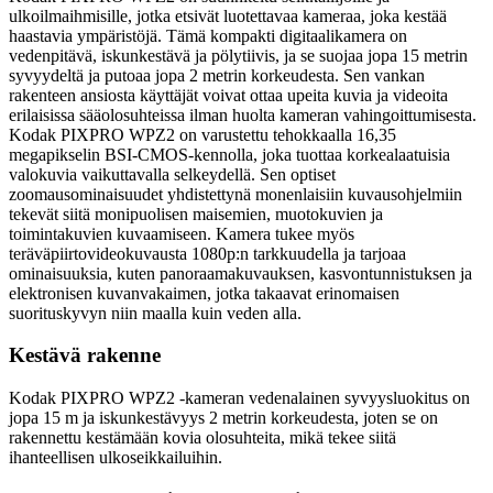
ulkoilmaihmisille, jotka etsivät luotettavaa kameraa, joka kestää
haastavia ympäristöjä. Tämä kompakti digitaalikamera on
vedenpitävä, iskunkestävä ja pölytiivis, ja se suojaa jopa 15 metrin
syvyydeltä ja putoaa jopa 2 metrin korkeudesta. Sen vankan
rakenteen ansiosta käyttäjät voivat ottaa upeita kuvia ja videoita
erilaisissa sääolosuhteissa ilman huolta kameran vahingoittumisesta.
Kodak PIXPRO WPZ2 on varustettu tehokkaalla 16,35
megapikselin BSI-CMOS-kennolla, joka tuottaa korkealaatuisia
valokuvia vaikuttavalla selkeydellä. Sen optiset
zoomausominaisuudet yhdistettynä monenlaisiin kuvausohjelmiin
tekevät siitä monipuolisen maisemien, muotokuvien ja
toimintakuvien kuvaamiseen. Kamera tukee myös
teräväpiirtovideokuvausta 1080p:n tarkkuudella ja tarjoaa
ominaisuuksia, kuten panoraamakuvauksen, kasvontunnistuksen ja
elektronisen kuvanvakaimen, jotka takaavat erinomaisen
suorituskyvyn niin maalla kuin veden alla.
Kestävä rakenne
Kodak PIXPRO WPZ2 -kameran vedenalainen syvyysluokitus on
jopa 15 m ja iskunkestävyys 2 metrin korkeudesta, joten se on
rakennettu kestämään kovia olosuhteita, mikä tekee siitä
ihanteellisen ulkoseikkailuihin.