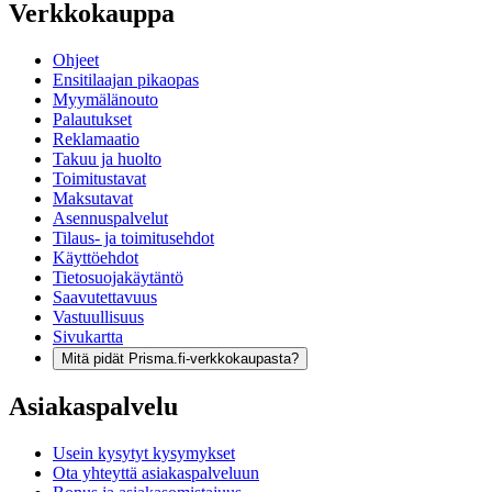
Verkkokauppa
Ohjeet
Ensitilaajan pikaopas
Myymälänouto
Palautukset
Reklamaatio
Takuu ja huolto
Toimitustavat
Maksutavat
Asennuspalvelut
Tilaus- ja toimitusehdot
Käyttöehdot
Tietosuojakäytäntö
Saavutettavuus
Vastuullisuus
Sivukartta
Mitä pidät Prisma.fi-verkkokaupasta?
Asiakaspalvelu
Usein kysytyt kysymykset
Ota yhteyttä asiakaspalveluun