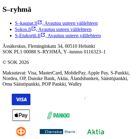
S–ryhmä
S–kaupat.fi
,
Avautuu uuteen välilehteen
Sokos.fi
,
Avautuu uuteen välilehteen
S-Etukortti.fi
,
Avautuu uuteen välilehteen
Ässäkeskus, Fleminginkatu 34, 00510 Helsinki
SOK PL1 00088 S–RYHMÄ,
Y–tunnus 0116323–1
© SOK 2026
Maksutavat
:
Visa, MasterCard, MobilePay, Apple Pay, S-Pankki,
Nordea, OP, Danske Bank, Aktia, Ålandsbanken, Säästöpankki,
Oma Säästöpankki, POP Pankki, Walley