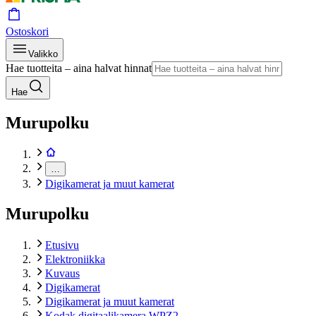
Ostoskori
Valikko
Hae tuotteita – aina halvat hinnat
Hae
Murupolku
…
Digikamerat ja muut kamerat
Murupolku
Etusivu
Elektroniikka
Kuvaus
Digikamerat
Digikamerat ja muut kamerat
Kodak digitaalikamera WPZ2