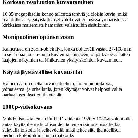
Korkean resoluution kuvantaminen
16,35 megapikselin kenno tallentaa teräviä ja eloisia kuvia, mikä
mahdollistaa yksityiskohtaiset valokuvat erilaisissa ympäristöissä
kirkkaista maisemista hämärästi valaistuihin sisätiloihin.
Monipuolinen optinen zoom
Kamerassa on zoom-objektiivi, jonka polttoväli vastaa 27-108 mm,
ja se tarjoaa joustavuutta kuvien rajaamiseen, olipa kyseessä sitten
laajojen näkymien tai lähikuvien yksityiskohtien kuvaaminen.
Käyttäjäystävälliset kuvaustilat
Kamerassa on useita kuvausohjelmia, kuten muotokuva-,
yömaisema- ja urheilutila, joten käyttäjät voivat helposti valita
parhaat asetukset eri tilanteisiin.
1080p-videokuvaus
Mahdollisuus tallentaa Full HD -videota 1920 x 1080-resoluutiolla
antaa käyttäjille mahdollisuuden tallentaa ikimuistoisia hetkiä
sulavalla toistolla ja selkeydellä, mikä tekee siitä ihanteellisen
perheen kokoontumisiin ja matkoille.