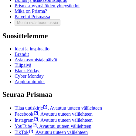
Bonus ja asiakasomistajuus
Prisma-myymälöiden yhteystiedot
Mikä on Prisma?
Palvelut Prismassa
Muuta evästeasetuksia
Suosittelemme
Ideat ja inspiraatio
Brändit
Asiakasomistajapäivät
Tilipäivä
Black Friday
Cyber Monday
Apple-uutuudet
Seuraa Prismaa
Tilaa uutiskirje
,
Avautuu uuteen välilehteen
Facebook
,
Avautuu uuteen välilehteen
Instagram
,
Avautuu uuteen välilehteen
YouTube
,
Avautuu uuteen välilehteen
TikTok
,
Avautuu uuteen välilehteen