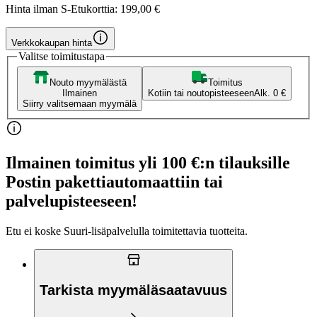
Hinta ilman S-Etukorttia:
199,00 €
Verkkokaupan hinta
Valitse toimitustapa
Nouto myymälästä
Toimitus
Ilmainen
Kotiin tai noutopisteeseen
Alk. 0 €
Siirry valitsemaan myymälä
Ilmainen toimitus yli 100 €:n tilauksille
Postin pakettiautomaattiin tai
palvelupisteeseen!
Etu ei koske Suuri‑lisäpalvelulla toimitettavia tuotteita.
Tarkista myymäläsaatavuus