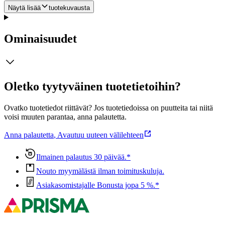
Näytä lisää
tuotekuvausta
Ominaisuudet
Oletko tyytyväinen tuotetietoihin?
Ovatko tuotetiedot riittävät? Jos tuotetiedoissa on puutteita tai niitä
voisi muuten parantaa, anna palautetta.
Anna palautetta
,
Avautuu uuteen välilehteen
Ilmainen palautus 30 päivää.*
Nouto myymälästä ilman toimituskuluja.
Asiakasomistajalle Bonusta jopa 5 %.*