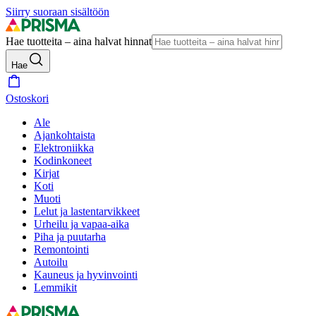
Siirry suoraan sisältöön
Hae tuotteita – aina halvat hinnat
Hae
Ostoskori
Ale
Ajankohtaista
Elektroniikka
Kodinkoneet
Kirjat
Koti
Muoti
Lelut ja lastentarvikkeet
Urheilu ja vapaa-aika
Piha ja puutarha
Remontointi
Autoilu
Kauneus ja hyvinvointi
Lemmikit