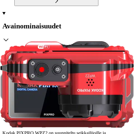
Avainominaisuudet
Vedenpitävä ja iskunkestävä rakenne, joka soveltuu
vedenalaiseen käyttöön
16,35 megapikselin BSI-CMOS-kenno tuottaa korkealaatuisia
kuvia
Optinen zoom-objektiivi monipuolisiin kuvausvaihtoehtoihin
Useita kuvausohjelmia erilaisiin kuvaustilanteisiin
HD-videokuvausominaisuudet 1080p:n tarkkuudella
Tuotekuvaus
Kodak PIXPRO WPZ2 on suunniteltu seikkailijoille ja