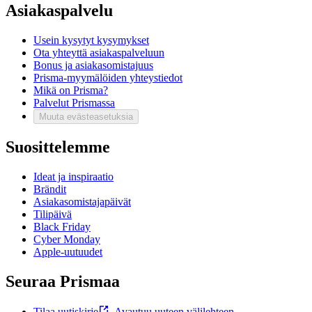
Asiakaspalvelu
Usein kysytyt kysymykset
Ota yhteyttä asiakaspalveluun
Bonus ja asiakasomistajuus
Prisma-myymälöiden yhteystiedot
Mikä on Prisma?
Palvelut Prismassa
Muuta evästeasetuksia
Suosittelemme
Ideat ja inspiraatio
Brändit
Asiakasomistajapäivät
Tilipäivä
Black Friday
Cyber Monday
Apple-uutuudet
Seuraa Prismaa
Tilaa uutiskirje
,
Avautuu uuteen välilehteen