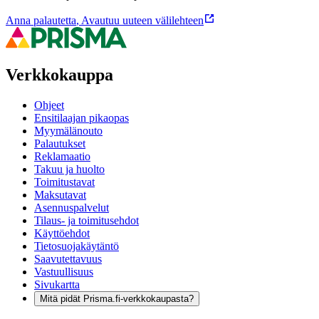
Anna palautetta
,
Avautuu uuteen välilehteen
Verkkokauppa
Ohjeet
Ensitilaajan pikaopas
Myymälänouto
Palautukset
Reklamaatio
Takuu ja huolto
Toimitustavat
Maksutavat
Asennuspalvelut
Tilaus- ja toimitusehdot
Käyttöehdot
Tietosuojakäytäntö
Saavutettavuus
Vastuullisuus
Sivukartta
Mitä pidät Prisma.fi-verkkokaupasta?