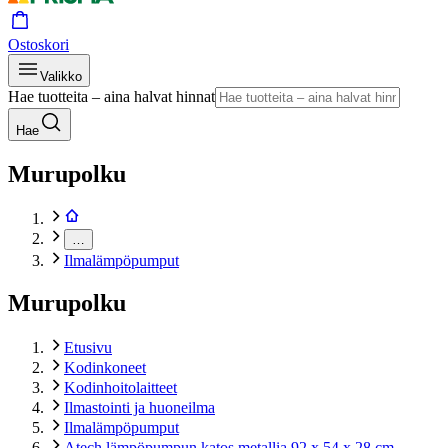
Ostoskori
Valikko
Hae tuotteita – aina halvat hinnat
Hae
Murupolku
…
Ilmalämpöpumput
Murupolku
Etusivu
Kodinkoneet
Kodinhoitolaitteet
Ilmastointi ja huoneilma
Ilmalämpöpumput
Atech lämpöpumpun katos metallia 92 x 54 x 28 cm