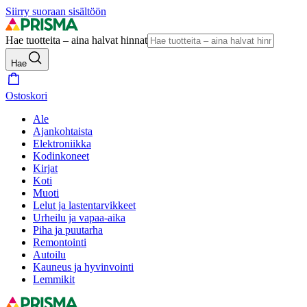
Siirry suoraan sisältöön
Hae tuotteita – aina halvat hinnat
Hae
Ostoskori
Ale
Ajankohtaista
Elektroniikka
Kodinkoneet
Kirjat
Koti
Muoti
Lelut ja lastentarvikkeet
Urheilu ja vapaa-aika
Piha ja puutarha
Remontointi
Autoilu
Kauneus ja hyvinvointi
Lemmikit