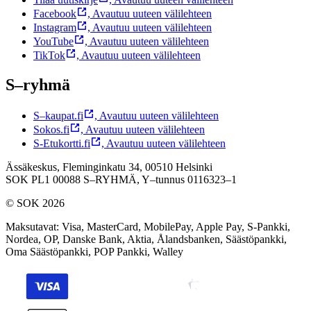
Facebook
,
Avautuu uuteen välilehteen
Instagram
,
Avautuu uuteen välilehteen
YouTube
,
Avautuu uuteen välilehteen
TikTok
,
Avautuu uuteen välilehteen
S–ryhmä
S–kaupat.fi
,
Avautuu uuteen välilehteen
Sokos.fi
,
Avautuu uuteen välilehteen
S-Etukortti.fi
,
Avautuu uuteen välilehteen
Ässäkeskus, Fleminginkatu 34, 00510 Helsinki
SOK PL1 00088 S–RYHMÄ,
Y–tunnus 0116323–1
© SOK 2026
Maksutavat
:
Visa, MasterCard, MobilePay, Apple Pay, S-Pankki,
Nordea, OP, Danske Bank, Aktia, Ålandsbanken, Säästöpankki,
Oma Säästöpankki, POP Pankki, Walley