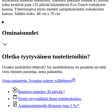
täydellinen kaikkiin tilanteisiin. Jokainen pakkaus sisältää 45 pussia,
jotka kestävät jopa 135 päivää käytettäessä Eco-Touch roskakorin
kanssa. Yhteensopiva myös muiden samankokoisten roskakorien
kanssa. Säiliön koko: 48 cm x 70 cm
Ominaisuudet
Oletko tyytyväinen tuotetietoihin?
Ovatko tuotetiedot riittävät? Jos tuotetiedoissa on puutteita tai niitä
voisi muuten parantaa, anna palautetta.
Anna palautetta
,
Avautuu uuteen välilehteen
Ilmainen palautus 30 päivää.*
Nouto myymälästä ilman toimituskuluja.
Asiakasomistajalle Bonusta jopa 5 %.*