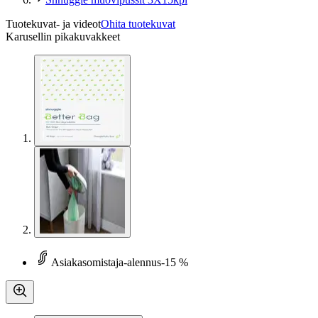
Tuotekuvat- ja videot
Ohita tuotekuvat
Karusellin pikakuvakkeet
Asiakasomistaja-alennus
-15 %