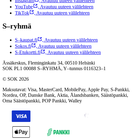
Instagram
,
Avautuu uuteen välilehteen
YouTube
,
Avautuu uuteen välilehteen
TikTok
,
Avautuu uuteen välilehteen
S–ryhmä
S–kaupat.fi
,
Avautuu uuteen välilehteen
Sokos.fi
,
Avautuu uuteen välilehteen
S-Etukortti.fi
,
Avautuu uuteen välilehteen
Ässäkeskus, Fleminginkatu 34, 00510 Helsinki
SOK PL1 00088 S–RYHMÄ,
Y–tunnus 0116323–1
© SOK 2026
Maksutavat
:
Visa, MasterCard, MobilePay, Apple Pay, S-Pankki,
Nordea, OP, Danske Bank, Aktia, Ålandsbanken, Säästöpankki,
Oma Säästöpankki, POP Pankki, Walley