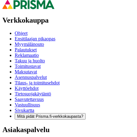
Verkkokauppa
Ohjeet
Ensitilaajan pikaopas
Myymälänouto
Palautukset
Reklamaatio
Takuu ja huolto
Toimitustavat
Maksutavat
Asennuspalvelut
Tilaus- ja toimitusehdot
Käyttöehdot
Tietosuojakäytäntö
Saavutettavuus
Vastuullisuus
Sivukartta
Mitä pidät Prisma.fi-verkkokaupasta?
Asiakaspalvelu