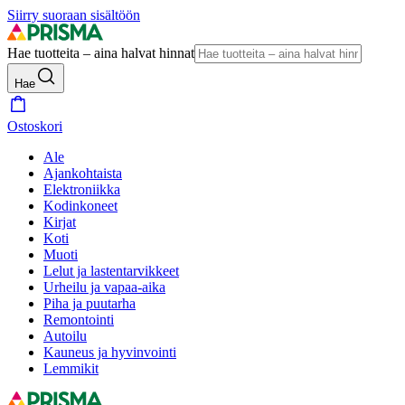
Siirry suoraan sisältöön
Hae tuotteita – aina halvat hinnat
Hae
Ostoskori
Ale
Ajankohtaista
Elektroniikka
Kodinkoneet
Kirjat
Koti
Muoti
Lelut ja lastentarvikkeet
Urheilu ja vapaa-aika
Piha ja puutarha
Remontointi
Autoilu
Kauneus ja hyvinvointi
Lemmikit