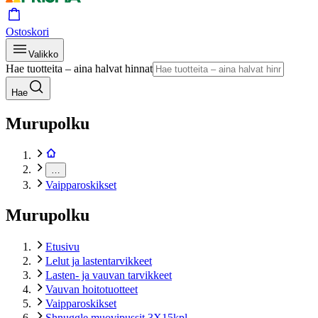
Ostoskori
Valikko
Hae tuotteita – aina halvat hinnat
Hae
Murupolku
…
Vaipparoskikset
Murupolku
Etusivu
Lelut ja lastentarvikkeet
Lasten- ja vauvan tarvikkeet
Vauvan hoitotuotteet
Vaipparoskikset
Shnuggle muovipussit 3X15kpl