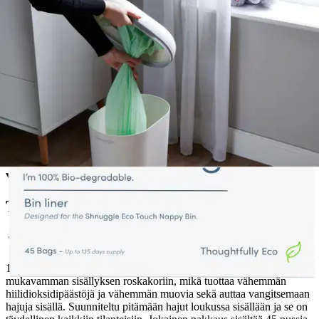
Postin pakettiautomaattiin tai
palvelupisteeseen!
Etu ei koske Suuri‑lisäpalvelulla toimitettavia tuotteita.
Tarkista myymäläsaatavuus
Tuotekuvaus
100-prosenttisesti biohajoavia Better Bag roskapussimme tarjoavat
mukavamman sisällyksen roskakoriin, mikä tuottaa vähemmän
hiilidioksidipäästöjä ja vähemmän muovia sekä auttaa vangitsemaan
hajuja sisällä. Suunniteltu pitämään hajut loukussa sisällään ja se on