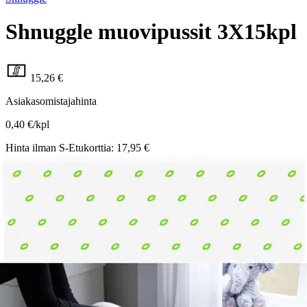
Shnuggle muovipussit 3X15kpl
15,26 €
Asiakasomistajahinta
0,40 €/kpl
Hinta ilman S-Etukorttia:
17,95 €
Verkkokaupan hinta
Valitse toimitustapa
Nouto myymälästä
Toimitus
Ilmainen
Kotiin tai noutopisteeseen
Alk. 0 €
Siirry valitsemaan myymälä
Ilmainen toimitus yli 100 €:n tilauksille