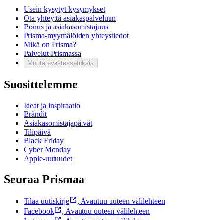
Usein kysytyt kysymykset
Ota yhteyttä asiakaspalveluun
Bonus ja asiakasomistajuus
Prisma-myymälöiden yhteystiedot
Mikä on Prisma?
Palvelut Prismassa
Muuta evästeasetuksia
Suosittelemme
Ideat ja inspiraatio
Brändit
Asiakasomistajapäivät
Tilipäivä
Black Friday
Cyber Monday
Apple-uutuudet
Seuraa Prismaa
Tilaa uutiskirje
,
Avautuu uuteen välilehteen
Facebook
,
Avautuu uuteen välilehteen