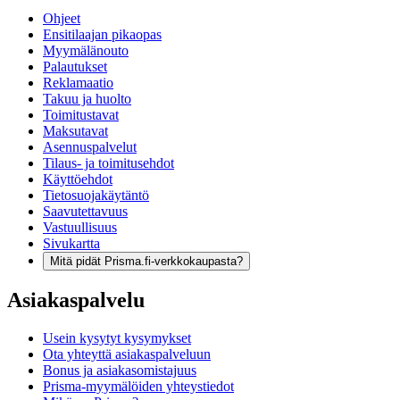
Ohjeet
Ensitilaajan pikaopas
Myymälänouto
Palautukset
Reklamaatio
Takuu ja huolto
Toimitustavat
Maksutavat
Asennuspalvelut
Tilaus- ja toimitusehdot
Käyttöehdot
Tietosuojakäytäntö
Saavutettavuus
Vastuullisuus
Sivukartta
Mitä pidät Prisma.fi-verkkokaupasta?
Asiakaspalvelu
Usein kysytyt kysymykset
Ota yhteyttä asiakaspalveluun
Bonus ja asiakasomistajuus
Prisma-myymälöiden yhteystiedot