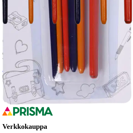
Ominaisuudet
Oletko tyytyväinen tuotetietoihin?
Ovatko tuotetiedot riittävät? Jos tuotetiedoissa on puutteita tai niitä
voisi muuten parantaa, anna palautetta.
Anna palautetta
,
Avautuu uuteen välilehteen
Ilmainen palautus 30 päivää.*
Nouto myymälästä ilman toimituskuluja.
Asiakasomistajalle Bonusta jopa 5 %.*
Verkkokauppa