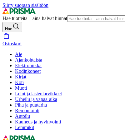
Siirry suoraan sisältöön
Hae tuotteita – aina halvat hinnat
Hae
Ostoskori
Ale
Ajankohtaista
Elektroniikka
Kodinkoneet
Kirjat
Koti
Muoti
Lelut ja lastentarvikkeet
Urheilu ja vapaa-aika
Piha ja puutarha
Remontointi
Autoilu
Kauneus ja hyvinvointi
Lemmikit