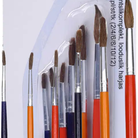
Siveltimet 6 kpl
3,36 €
Asiakasomistajahinta
0,66 €/kpl
Hinta ilman S-Etukorttia:
3,95 €
Verkkokaupan hinta
Valitse toimitustapa
Nouto myymälästä
Toimitus
Ilmainen
Kotiin tai noutopisteeseen
Alk. 0 €
Siirry valitsemaan myymälä
Ilmainen toimitus yli 100 €:n tilauksille
Postin pakettiautomaattiin tai