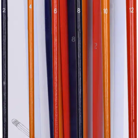
palvelupisteeseen!
Etu ei koske Suuri‑lisäpalvelulla toimitettavia tuotteita.
Tarkista myymäläsaatavuus
Tuotekuvaus
Täydellinen sivellinpaketti kaikille taiteilijoille! Kuuden kappaleen
pakkauksessa on laaja valikoima eri paksuisia siveltimiä, jotka on
valmistettu luonnonharjaksesta. Siveltimien paksuudet vaihtelevat 2-
12 välillä, joten voit valita juuri sopivan siveltimen jokaiseen
projektiin.