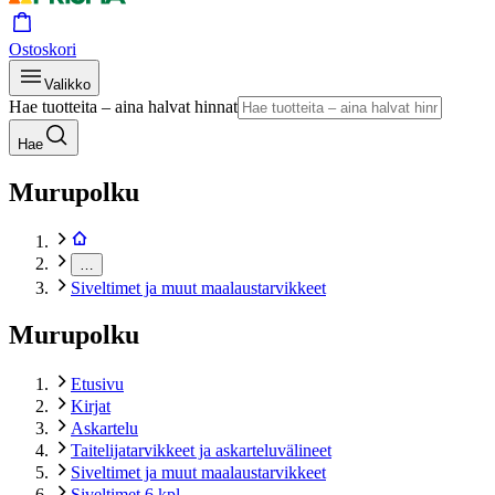
Ostoskori
Valikko
Hae tuotteita – aina halvat hinnat
Hae
Murupolku
…
Siveltimet ja muut maalaustarvikkeet
Murupolku
Etusivu
Kirjat
Askartelu
Taitelijatarvikkeet ja askarteluvälineet
Siveltimet ja muut maalaustarvikkeet
Siveltimet 6 kpl