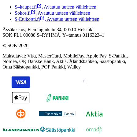
S–kaupat.fi
,
Avautuu uuteen välilehteen
Sokos.fi
,
Avautuu uuteen välilehteen
S-Etukortti.fi
,
Avautuu uuteen välilehteen
Ässäkeskus, Fleminginkatu 34, 00510 Helsinki
SOK PL1 00088 S–RYHMÄ,
Y–tunnus 0116323–1
© SOK 2026
Maksutavat
:
Visa, MasterCard, MobilePay, Apple Pay, S-Pankki,
Nordea, OP, Danske Bank, Aktia, Ålandsbanken, Säästöpankki,
Oma Säästöpankki, POP Pankki, Walley