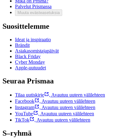
Mikä on Prisma?
Palvelut Prismassa
Muuta evästeasetuksia
Suosittelemme
Ideat ja inspiraatio
Brändit
Asiakasomistajapäivät
Black Friday
Cyber Monday
Apple-uutuudet
Seuraa Prismaa
Tilaa uutiskirje
,
Avautuu uuteen välilehteen
Facebook
,
Avautuu uuteen välilehteen
Instagram
,
Avautuu uuteen välilehteen
YouTube
,
Avautuu uuteen välilehteen
TikTok
,
Avautuu uuteen välilehteen
S–ryhmä