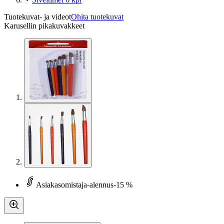
Tuotekuvat- ja videot
Ohita tuotekuvat
Karusellin pikakuvakkeet
Asiakasomistaja-alennus
-15 %