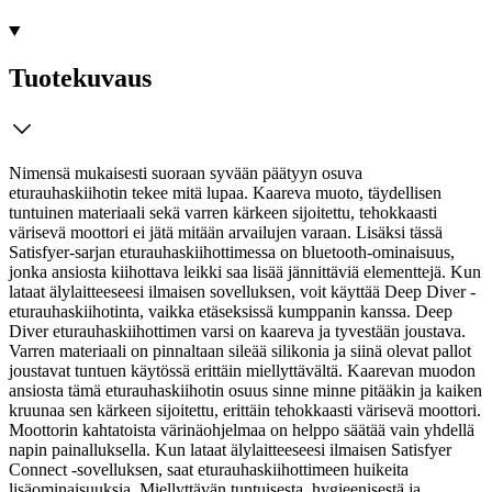
Tuotekuvaus
Nimensä mukaisesti suoraan syvään päätyyn osuva
eturauhaskiihotin tekee mitä lupaa. Kaareva muoto, täydellisen
tuntuinen materiaali sekä varren kärkeen sijoitettu, tehokkaasti
värisevä moottori ei jätä mitään arvailujen varaan. Lisäksi tässä
Satisfyer-sarjan eturauhaskiihottimessa on bluetooth-ominaisuus,
jonka ansiosta kiihottava leikki saa lisää jännittäviä elementtejä.
Kun
lataat älylaitteeseesi ilmaisen sovelluksen, voit käyttää Deep Diver -
eturauhaskiihotinta, vaikka etäseksissä kumppanin kanssa. Deep
Diver eturauhaskiihottimen varsi on kaareva ja tyvestään joustava.
Varren materiaali on pinnaltaan sileää silikonia ja siinä olevat pallot
joustavat tuntuen käytössä erittäin miellyttävältä. Kaarevan muodon
ansiosta tämä eturauhaskiihotin osuus sinne minne pitääkin ja kaiken
kruunaa sen kärkeen sijoitettu, erittäin tehokkaasti värisevä moottori.
Moottorin kahtatoista värinäohjelmaa on helppo säätää vain yhdellä
napin painalluksella. Kun lataat älylaitteeseesi ilmaisen Satisfyer
Connect -sovelluksen, saat eturauhaskiihottimeen huikeita
lisäominaisuuksia. Miellyttävän tuntuisesta, hygieenisestä ja