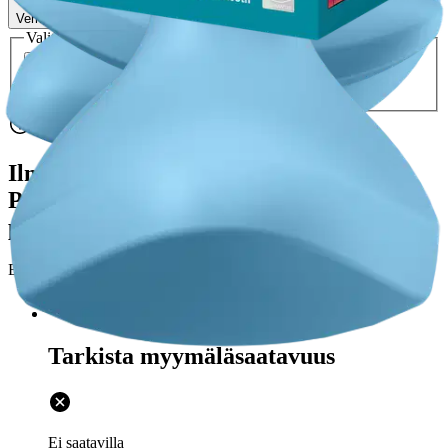
Verkkokaupan hinta
Valitse toimitustapa
Nouto myymälästä
Toimitus
Ei saatavilla
Ei saatavilla
Ilmainen toimitus yli 100 €:n tilauksille
Postin pakettiautomaattiin tai
palvelupisteeseen!
Etu ei koske Suuri‑lisäpalvelulla toimitettavia tuotteita.
Tarkista myymäläsaatavuus
Ei saatavilla