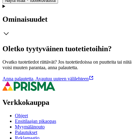
Näytä lisää
tuotekuvausta
Ominaisuudet
Oletko tyytyväinen tuotetietoihin?
Ovatko tuotetiedot riittävät? Jos tuotetiedoissa on puutteita tai niitä
voisi muuten parantaa, anna palautetta.
Anna palautetta
,
Avautuu uuteen välilehteen
Verkkokauppa
Ohjeet
Ensitilaajan pikaopas
Myymälänouto
Palautukset
Reklamaatio