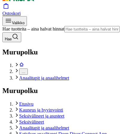
Ostoskori
Valikko
Hae tuotteita – aina halvat hinnat
Hae
Murupolku
…
Anaalitapit ja anaalihelmet
Murupolku
Etusivu
Kauneus ja hyvinvointi
Seksivälineet ja asusteet
Seksivälineet
Anaalitapit ja anaalihelmet
Satisfyer anaalitappi Deep Diver Connect App