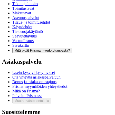
Takuu ja huolto
Toimitustavat
Maksutavat
Asennuspalvelut
Tilaus- ja toimitusehdot
Käyttöehdot
Tietosuojakäytäntö
Saavutettavuus
Vastuullisuus
Sivukartta
Mitä pidät Prisma.fi-verkkokaupasta?
Asiakaspalvelu
Usein kysytyt kysymykset
Ota yhteyttä asiakaspalveluun
Bonus ja asiakasomistajuus
Prisma-myymälöiden yhteystiedot
Mikä on Prisma?
Palvelut Prismassa
Muuta evästeasetuksia
Suosittelemme