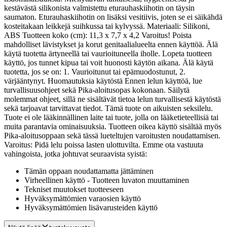
kestävästä silikonista valmistettu eturauhaskiihotin on täysin
saumaton. Eturauhaskiihotin on lisäksi vesitiivis, joten se ei säikähdä
kosteitakaan leikkejä suihkussa tai kylvyssä. Materiaali: Silikoni,
ABS Tuotteen koko (cm): 11,3 x 7,7 x 4,2 Varoitus! Poista
mahdolliset lävistykset ja korut genitaalialueelta ennen käyttöä. Älä
käytä tuotetta ärtyneellä tai vaurioituneella iholle. Lopeta tuotteen
käyttö, jos tunnet kipua tai voit huonosti käytön aikana. Älä käytä
tuotetta, jos se on: 1. Vaurioitunut tai epämuodostunut, 2.
värjääntynyt. Huomautuksia käytöstä Ennen lelun käyttöä, lue
turvallisuusohjeet sekä Pika-aloitusopas kokonaan. Säilytä
molemmat ohjeet, sillä ne sisältävät tietoa lelun turvallisestä käytöstä
sekä tarjoavat tarvittavat tiedot. Tämä tuote on aikuisten seksilelu.
Tuote ei ole lääkinnällinen laite tai tuote, jolla on lääketieteellisiä tai
muita parantavia ominaisuuksia. Tuotteen oikea käyttö sisältää myös
Pika-aloitusoppaan sekä tässä lueteltujen varoitusten noudattamisen.
Varoitus: Pidä lelu poissa lasten ulottuvilta. Emme ota vastuuta
vahingoista, jotka johtuvat seuraavista syistä:
Tämän oppaan noudattamatta jättäminen
Virheellinen käyttö - Tuotteen luvaton muuttaminen
Tekniset muutokset tuotteeseen
Hyväksymättömien varaosien käyttö
Hyväksymättömien lisävarusteiden käyttö