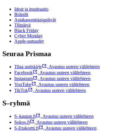
Ideat ja inspiraatio
Brändit
Asiakasomistajapäivät
Tilipäivä
Black Friday
Cyber Monday
Apple-uutuudet
Seuraa Prismaa
Tilaa uutiskirje
,
Avautuu uuteen välilehteen
Facebook
,
Avautuu uuteen välilehteen
Instagram
,
Avautuu uuteen välilehteen
YouTube
,
Avautuu uuteen välilehteen
TikTok
,
Avautuu uuteen välilehteen
S–ryhmä
S–kaupat.fi
,
Avautuu uuteen välilehteen
Sokos.fi
,
Avautuu uuteen välilehteen
S-Etukortti.fi
,
Avautuu uuteen välilehteen