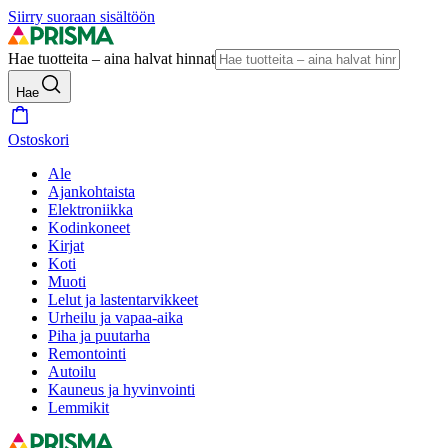
Siirry suoraan sisältöön
Hae tuotteita – aina halvat hinnat
Hae
Ostoskori
Ale
Ajankohtaista
Elektroniikka
Kodinkoneet
Kirjat
Koti
Muoti
Lelut ja lastentarvikkeet
Urheilu ja vapaa-aika
Piha ja puutarha
Remontointi
Autoilu
Kauneus ja hyvinvointi
Lemmikit