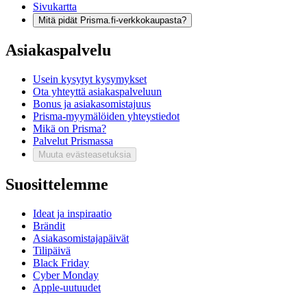
Sivukartta
Mitä pidät Prisma.fi-verkkokaupasta?
Asiakaspalvelu
Usein kysytyt kysymykset
Ota yhteyttä asiakaspalveluun
Bonus ja asiakasomistajuus
Prisma-myymälöiden yhteystiedot
Mikä on Prisma?
Palvelut Prismassa
Muuta evästeasetuksia
Suosittelemme
Ideat ja inspiraatio
Brändit
Asiakasomistajapäivät
Tilipäivä
Black Friday
Cyber Monday
Apple-uutuudet