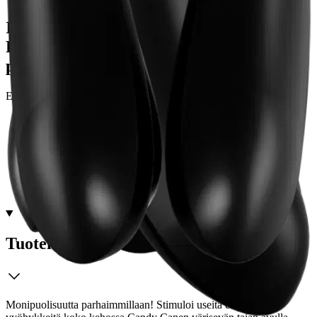
Ilmainen toimitus yli 100 €:n tilauksille
Postin pakettiautomaattiin tai
palvelupisteeseen!
Etu ei koske Suuri‑lisäpalvelulla toimitettavia tuotteita.
Tarkista myymäläsaatavuus
Tuotekuvaus
Monipuolisuutta parhaimmillaan! Stimuloi useita erogeenisiä