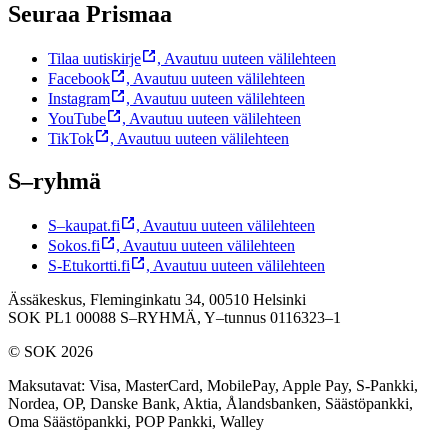
Seuraa Prismaa
Tilaa uutiskirje
,
Avautuu uuteen välilehteen
Facebook
,
Avautuu uuteen välilehteen
Instagram
,
Avautuu uuteen välilehteen
YouTube
,
Avautuu uuteen välilehteen
TikTok
,
Avautuu uuteen välilehteen
S–ryhmä
S–kaupat.fi
,
Avautuu uuteen välilehteen
Sokos.fi
,
Avautuu uuteen välilehteen
S-Etukortti.fi
,
Avautuu uuteen välilehteen
Ässäkeskus, Fleminginkatu 34, 00510 Helsinki
SOK PL1 00088 S–RYHMÄ,
Y–tunnus 0116323–1
© SOK 2026
Maksutavat
:
Visa, MasterCard, MobilePay, Apple Pay, S-Pankki,
Nordea, OP, Danske Bank, Aktia, Ålandsbanken, Säästöpankki,
Oma Säästöpankki, POP Pankki, Walley