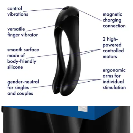
Satisfyer
Satisfyer Candy Cane musta
vibraattori
8,50 €
Asiakasomistajahinta
Hinta ilman S-Etukorttia:
10,00 €
Verkkokaupan hinta
Valitse toimitustapa
Nouto myymälästä
Toimitus
Ilmainen
Kotiin tai noutopisteeseen
Alk. 0 €
Siirry valitsemaan myymälä