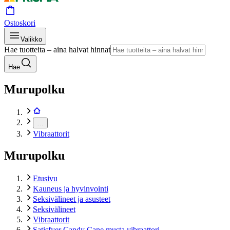
Ostoskori
Valikko
Hae tuotteita – aina halvat hinnat
Hae
Murupolku
…
Vibraattorit
Murupolku
Etusivu
Kauneus ja hyvinvointi
Seksivälineet ja asusteet
Seksivälineet
Vibraattorit
Satisfyer Candy Cane musta vibraattori