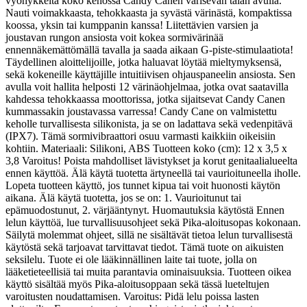
vyöhykkeitä koko kehossa Candy Canen värisevän taian avulla.
Nauti voimakkaasta, tehokkaasta ja syvästä värinästä, kompaktissa
koossa, yksin tai kumppanin kanssa! Liitettävien varsien ja
joustavan rungon ansiosta voit kokea sormivärinää
ennennäkemättömällä tavalla ja saada aikaan G-piste-stimulaatiota!
Täydellinen aloittelijoille, jotka haluavat löytää mieltymyksensä,
sekä kokeneille käyttäjille intuitiivisen ohjauspaneelin ansiosta.
Sen
avulla voit hallita helposti 12 värinäohjelmaa, jotka ovat saatavilla
kahdessa tehokkaassa moottorissa, jotka sijaitsevat Candy Canen
kummassakin joustavassa varressa! Candy Cane on valmistettu
keholle turvallisesta silikonista, ja se on ladattava sekä vedenpitävä
(IPX7). Tämä sormivibraattori osuu varmasti kaikkiin oikeisiin
kohtiin. Materiaali: Silikoni, ABS Tuotteen koko (cm): 12 x 3,5 x
3,8 Varoitus! Poista mahdolliset lävistykset ja korut genitaalialueelta
ennen käyttöä. Älä käytä tuotetta ärtyneellä tai vaurioituneella iholle.
Lopeta tuotteen käyttö, jos tunnet kipua tai voit huonosti käytön
aikana. Älä käytä tuotetta, jos se on: 1. Vaurioitunut tai
epämuodostunut, 2. värjääntynyt. Huomautuksia käytöstä Ennen
lelun käyttöä, lue turvallisuusohjeet sekä Pika-aloitusopas kokonaan.
Säilytä molemmat ohjeet, sillä ne sisältävät tietoa lelun turvallisestä
käytöstä sekä tarjoavat tarvittavat tiedot. Tämä tuote on aikuisten
seksilelu. Tuote ei ole lääkinnällinen laite tai tuote, jolla on
lääketieteellisiä tai muita parantavia ominaisuuksia. Tuotteen oikea
käyttö sisältää myös Pika-aloitusoppaan sekä tässä lueteltujen
varoitusten noudattamisen. Varoitus: Pidä lelu poissa lasten