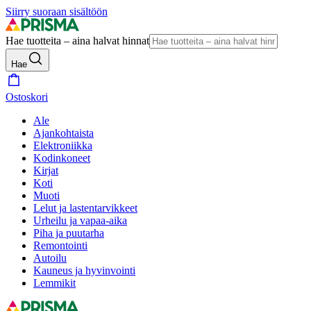
Siirry suoraan sisältöön
Hae tuotteita – aina halvat hinnat
Hae
Ostoskori
Ale
Ajankohtaista
Elektroniikka
Kodinkoneet
Kirjat
Koti
Muoti
Lelut ja lastentarvikkeet
Urheilu ja vapaa-aika
Piha ja puutarha
Remontointi
Autoilu
Kauneus ja hyvinvointi
Lemmikit