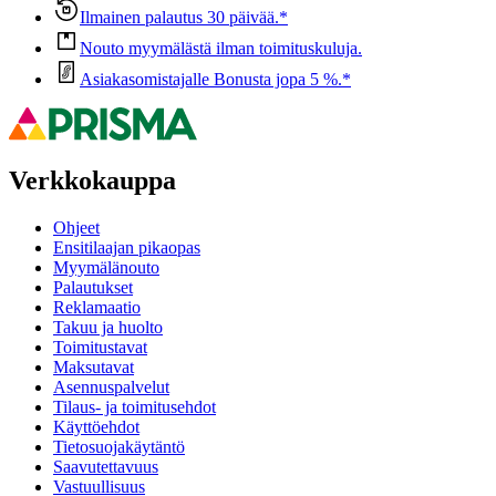
Ilmainen palautus 30 päivää.*
Nouto myymälästä ilman toimituskuluja.
Asiakasomistajalle Bonusta jopa 5 %.*
Verkkokauppa
Ohjeet
Ensitilaajan pikaopas
Myymälänouto
Palautukset
Reklamaatio
Takuu ja huolto
Toimitustavat
Maksutavat
Asennuspalvelut
Tilaus- ja toimitusehdot
Käyttöehdot
Tietosuojakäytäntö
Saavutettavuus
Vastuullisuus