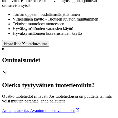
ulottuvilta. Emme ota vastuuta vahingoista, jotka johtuvat
seuraavista syistä:
Tämän oppaan noudattamatta jättäminen
Virheellinen käyttö - Tuotteen luvaton muuttaminen
Tekniset muutokset tuotteeseen
Hyväksymättömien varaosien käyttö
Hyväksymättömien lisävarusteiden käyttö
Näytä lisää
tuotekuvausta
Ominaisuudet
Oletko tyytyväinen tuotetietoihin?
Ovatko tuotetiedot riittävät? Jos tuotetiedoissa on puutteita tai niitä
voisi muuten parantaa, anna palautetta.
Anna palautetta
,
Avautuu uuteen välilehteen