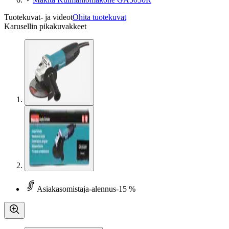
Tuotekuvat- ja videot
Ohita tuotekuvat
Karusellin pikakuvakkeet
Asiakasomistaja-alennus
-15 %