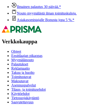
Ilmainen palautus 30 päivää.*
Nouto myymälästä ilman toimituskuluja.
Asiakasomistajalle Bonusta jopa 5 %.*
Verkkokauppa
Ohjeet
Ensitilaajan pikaopas
Myymälänouto
Palautukset
Reklamaatio
Takuu ja huolto
Toimitustavat
Maksutavat
Asennuspalvelut
Tilaus- ja toimitusehdot
Käyttöehdot
Tietosuojakäytäntö
Saavutettavuus