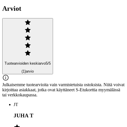
Arviot
Tuotearvioiden keskiarvo
5
/5
(1)
arvio
Julkaisemme tuotearvioita vain varmistetuista ostoksista. Niitä voivat
kirjoittaa asiakkaat, jotka ovat käyttäneet S-Etukorttia myymälässä
tai verkkokaupassa.
JT
JUHA T