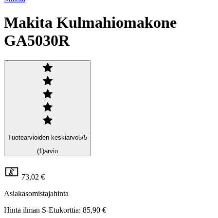
Makita Kulmahiomakone
GA5030R
Tuotearvioiden keskiarvo
5
/5
(1)
arvio
73,02 €
Asiakasomistajahinta
Hinta ilman S-Etukorttia:
85,90 €