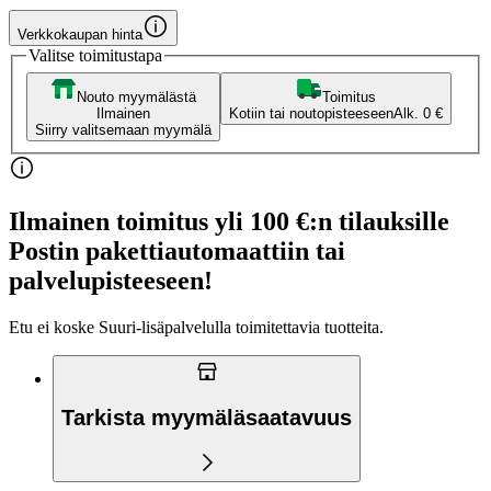
Verkkokaupan hinta
Valitse toimitustapa
Nouto myymälästä
Toimitus
Ilmainen
Kotiin tai noutopisteeseen
Alk. 0 €
Siirry valitsemaan myymälä
Ilmainen toimitus yli 100 €:n tilauksille
Postin pakettiautomaattiin tai
palvelupisteeseen!
Etu ei koske Suuri‑lisäpalvelulla toimitettavia tuotteita.
Tarkista myymäläsaatavuus