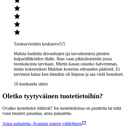
Tuotearvioiden keskiarvo
5
/5
Makita hankittu ikivanhojen (ja turvattomien) pienten
halparälläköiden tilalle. Ihan vaan pikkuhommiin jossa
tuonkokoista tarvitaan. Mietin kauan ostanko halvemman,
mutta kokemukset Makitan koneista edesauttoi päätöstä. Ei
tarvinnut katua kun hintakin oli linjassa ja saa vielä bonukset.
10 kuukautta sitten
Oletko tyytyväinen tuotetietoihin?
Ovatko tuotetiedot riittävät? Jos tuotetiedoissa on puutteita tai niitä
voisi muuten parantaa, anna palautetta.
Anna palautetta
,
Avautuu uuteen välilehteen