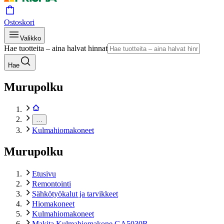
Ostoskori
Valikko
Hae tuotteita – aina halvat hinnat
Hae
Murupolku
…
Kulmahiomakoneet
Murupolku
Etusivu
Remontointi
Sähkötyökalut ja tarvikkeet
Hiomakoneet
Kulmahiomakoneet
Makita Kulmahiomakone GA5030R