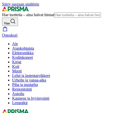
Siirry suoraan sisältöön
Hae tuotteita – aina halvat hinnat
Hae
Ostoskori
Ale
Ajankohtaista
Elektroniikka
Kodinkoneet
Kirjat
Koti
Muoti
Lelut ja lastentarvikkeet
Urheilu ja vapaa-aika
Piha ja puutarha
Remontointi
Autoilu
Kauneus ja hyvinvointi
Lemmikit