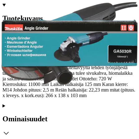
Tuotekuvaus
Makitan 720 W GA5030R -kulmahiomakone on todella kompaktin
kokoinen kulmahiomakone, joka soveltuu erinomaisesti ahtaisiin
työkohteisiin. Kulmahiomakoneen ympärysmitta on ainoastaan 180
mm. Sivukahvan ansiosta kulmahiomakoneesta saa hyvän ja
tukevan otteen, joka helpottaa käsiteltävyyttä tehden työnjäljestä
tarkan ja siistin. Pakkauksen mukana tulee sivukahva, hiomalaikka
ja sakara-avain. Tekniset ominaisuudet Ottoteho: 720 W
Kierrosluku: 11000 min Laikan halkaisija 125 mm Karan kierre:
M14 Johdon pituus: 2,5 m Reiän halkaisija: 22,23 mm mitat (pituus.
x leveys. x kork.eus): 266 x 138 x 103 mm
Ominaisuudet