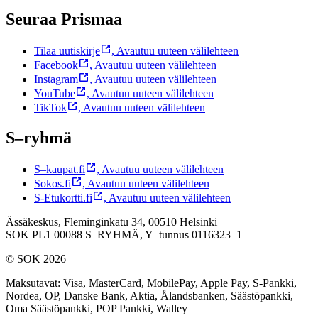
Seuraa Prismaa
Tilaa uutiskirje
,
Avautuu uuteen välilehteen
Facebook
,
Avautuu uuteen välilehteen
Instagram
,
Avautuu uuteen välilehteen
YouTube
,
Avautuu uuteen välilehteen
TikTok
,
Avautuu uuteen välilehteen
S–ryhmä
S–kaupat.fi
,
Avautuu uuteen välilehteen
Sokos.fi
,
Avautuu uuteen välilehteen
S-Etukortti.fi
,
Avautuu uuteen välilehteen
Ässäkeskus, Fleminginkatu 34, 00510 Helsinki
SOK PL1 00088 S–RYHMÄ,
Y–tunnus 0116323–1
© SOK 2026
Maksutavat
:
Visa, MasterCard, MobilePay, Apple Pay, S-Pankki,
Nordea, OP, Danske Bank, Aktia, Ålandsbanken, Säästöpankki,
Oma Säästöpankki, POP Pankki, Walley