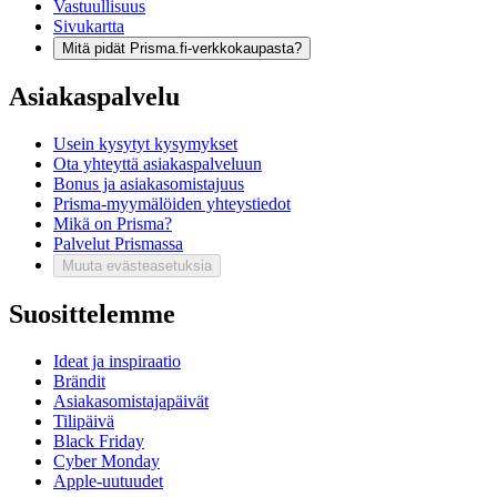
Vastuullisuus
Sivukartta
Mitä pidät Prisma.fi-verkkokaupasta?
Asiakaspalvelu
Usein kysytyt kysymykset
Ota yhteyttä asiakaspalveluun
Bonus ja asiakasomistajuus
Prisma-myymälöiden yhteystiedot
Mikä on Prisma?
Palvelut Prismassa
Muuta evästeasetuksia
Suosittelemme
Ideat ja inspiraatio
Brändit
Asiakasomistajapäivät
Tilipäivä
Black Friday
Cyber Monday
Apple-uutuudet