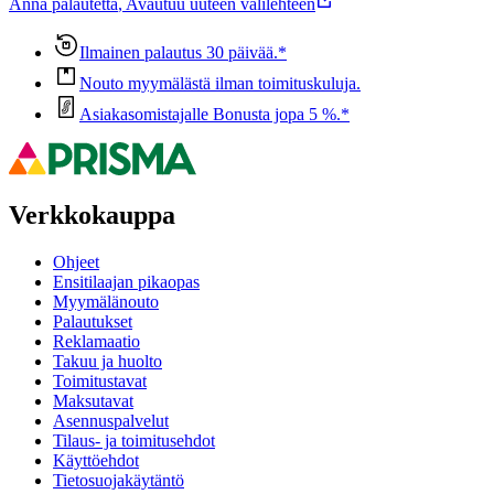
Anna palautetta
,
Avautuu uuteen välilehteen
Ilmainen palautus 30 päivää.*
Nouto myymälästä ilman toimituskuluja.
Asiakasomistajalle Bonusta jopa 5 %.*
Verkkokauppa
Ohjeet
Ensitilaajan pikaopas
Myymälänouto
Palautukset
Reklamaatio
Takuu ja huolto
Toimitustavat
Maksutavat
Asennuspalvelut
Tilaus- ja toimitusehdot
Käyttöehdot
Tietosuojakäytäntö