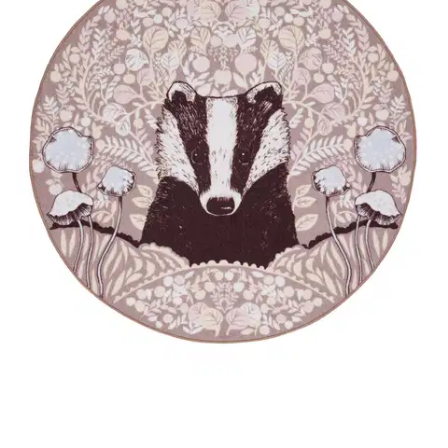
Tuotekuvaus
Vallila matto Yövuoro 100cm latte, 100% polyamidi silmukkanukka
matto
Ominaisuudet
Oletko tyytyväinen tuotetietoihin?
Ovatko tuotetiedot riittävät? Jos tuotetiedoissa on puutteita tai niitä
voisi muuten parantaa, anna palautetta.