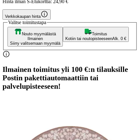
Hinta ilman S-Etukorttia:
24,90 €
Verkkokaupan hinta
Valitse toimitustapa
Nouto myymälästä
Toimitus
Ilmainen
Kotiin tai noutopisteeseen
Alk. 0 €
Siirry valitsemaan myymälä
Ilmainen toimitus yli 100 €:n tilauksille
Postin pakettiautomaattiin tai
palvelupisteeseen!
Etu ei koske Suuri‑lisäpalvelulla toimitettavia tuotteita.
Tarkista myymäläsaatavuus