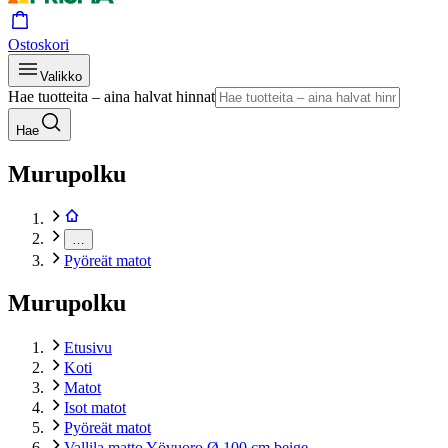
Ostoskori
Valikko
Hae tuotteita – aina halvat hinnat
Hae
Murupolku
…
Pyöreät matot
Murupolku
Etusivu
Koti
Matot
Isot matot
Pyöreät matot
Vallila matto Yövuoro Ø 100 cm beige