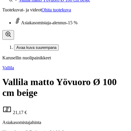
Tuotekuvat- ja videot
Ohita tuotekuva
Asiakasomistaja-alennus
-15 %
Avaa kuva suurempana
Karusellin nuolipainikkeet
Vallila
Vallila matto Yövuoro Ø 100
cm beige
21,17 €
Asiakasomistajahinta