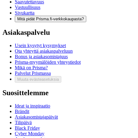
Saavutettavuus
Vastuullisuus
Sivukartta
Mitä pidät Prisma.fi-verkkokaupasta?
Asiakaspalvelu
Usein kysytyt kysymykset
Ota yhteyttä asiakaspalveluun
Bonus ja asiakasomistajuus
Prisma-myymälöiden yhteystiedot
Mikä on Prisma?
Palvelut Prismassa
Muuta evästeasetuksia
Suosittelemme
Ideat ja inspiraatio
Brändit
Asiakasomistajapäivät
Tilipäivä
Black Friday
Cyber Monday