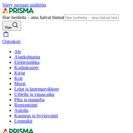
Siirry suoraan sisältöön
Hae tuotteita – aina halvat hinnat
Hae
Ostoskori
Ale
Ajankohtaista
Elektroniikka
Kodinkoneet
Kirjat
Koti
Muoti
Lelut ja lastentarvikkeet
Urheilu ja vapaa-aika
Piha ja puutarha
Remontointi
Autoilu
Kauneus ja hyvinvointi
Lemmikit