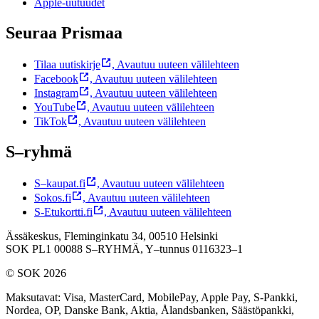
Apple-uutuudet
Seuraa Prismaa
Tilaa uutiskirje
,
Avautuu uuteen välilehteen
Facebook
,
Avautuu uuteen välilehteen
Instagram
,
Avautuu uuteen välilehteen
YouTube
,
Avautuu uuteen välilehteen
TikTok
,
Avautuu uuteen välilehteen
S–ryhmä
S–kaupat.fi
,
Avautuu uuteen välilehteen
Sokos.fi
,
Avautuu uuteen välilehteen
S-Etukortti.fi
,
Avautuu uuteen välilehteen
Ässäkeskus, Fleminginkatu 34, 00510 Helsinki
SOK PL1 00088 S–RYHMÄ,
Y–tunnus 0116323–1
© SOK 2026
Maksutavat
:
Visa, MasterCard, MobilePay, Apple Pay, S-Pankki,
Nordea, OP, Danske Bank, Aktia, Ålandsbanken, Säästöpankki,