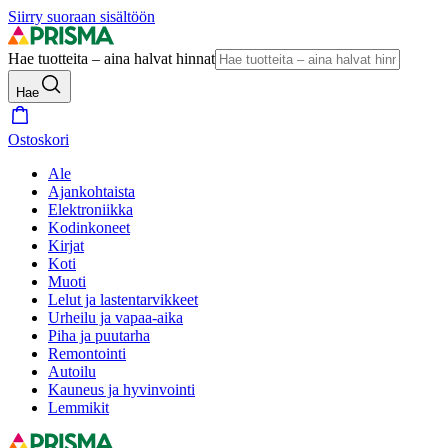
Siirry suoraan sisältöön
Hae tuotteita – aina halvat hinnat
Hae
Ostoskori
Ale
Ajankohtaista
Elektroniikka
Kodinkoneet
Kirjat
Koti
Muoti
Lelut ja lastentarvikkeet
Urheilu ja vapaa-aika
Piha ja puutarha
Remontointi
Autoilu
Kauneus ja hyvinvointi
Lemmikit