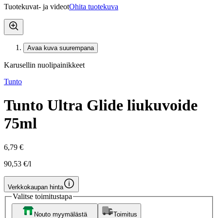
Tuotekuvat- ja videot
Ohita tuotekuva
Avaa kuva suurempana
Karusellin nuolipainikkeet
Tunto
Tunto Ultra Glide liukuvoide
75ml
6,79 €
90,53 €/l
Verkkokaupan hinta
Valitse toimitustapa
Nouto myymälästä
Toimitus