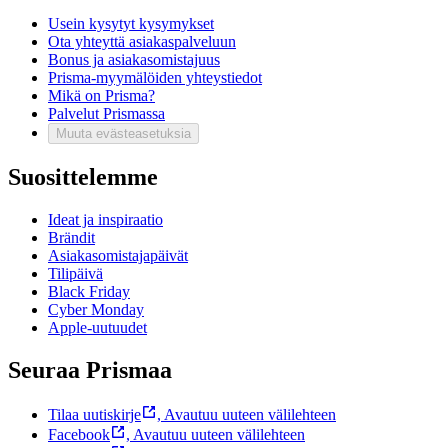
Usein kysytyt kysymykset
Ota yhteyttä asiakaspalveluun
Bonus ja asiakasomistajuus
Prisma-myymälöiden yhteystiedot
Mikä on Prisma?
Palvelut Prismassa
Muuta evästeasetuksia
Suosittelemme
Ideat ja inspiraatio
Brändit
Asiakasomistajapäivät
Tilipäivä
Black Friday
Cyber Monday
Apple-uutuudet
Seuraa Prismaa
Tilaa uutiskirje
,
Avautuu uuteen välilehteen
Facebook
,
Avautuu uuteen välilehteen