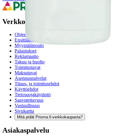
Verkkokauppa
Ohjeet
Ensitilaajan pikaopas
Myymälänouto
Palautukset
Reklamaatio
Takuu ja huolto
Toimitustavat
Maksutavat
Asennuspalvelut
Tilaus- ja toimitusehdot
Käyttöehdot
Tietosuojakäytäntö
Saavutettavuus
Vastuullisuus
Sivukartta
Mitä pidät Prisma.fi-verkkokaupasta?
Asiakaspalvelu