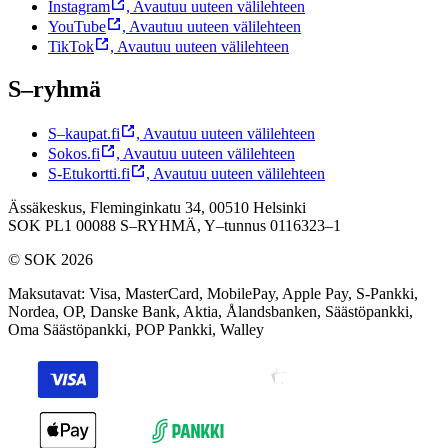
Instagram
,
Avautuu uuteen välilehteen
YouTube
,
Avautuu uuteen välilehteen
TikTok
,
Avautuu uuteen välilehteen
S–ryhmä
S–kaupat.fi
,
Avautuu uuteen välilehteen
Sokos.fi
,
Avautuu uuteen välilehteen
S-Etukortti.fi
,
Avautuu uuteen välilehteen
Ässäkeskus, Fleminginkatu 34, 00510 Helsinki
SOK PL1 00088 S–RYHMÄ,
Y–tunnus 0116323–1
© SOK 2026
Maksutavat
:
Visa, MasterCard, MobilePay, Apple Pay, S-Pankki,
Nordea, OP, Danske Bank, Aktia, Ålandsbanken, Säästöpankki,
Oma Säästöpankki, POP Pankki, Walley