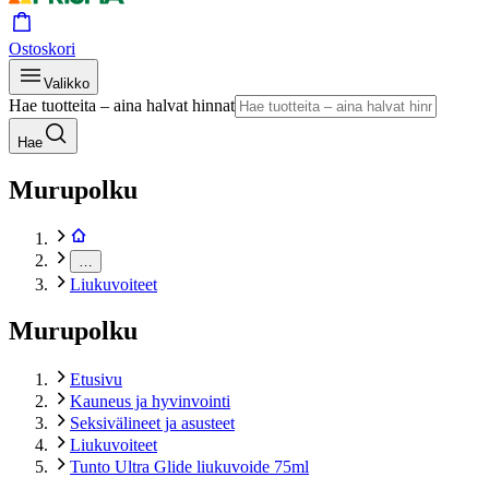
Ostoskori
Valikko
Hae tuotteita – aina halvat hinnat
Hae
Murupolku
…
Liukuvoiteet
Murupolku
Etusivu
Kauneus ja hyvinvointi
Seksivälineet ja asusteet
Liukuvoiteet
Tunto Ultra Glide liukuvoide 75ml