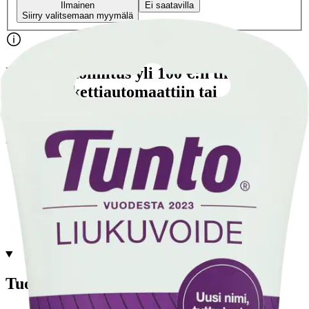
Ilmainen
Ei saatavilla
Siirry valitsemaan myymälä
Ilmainen toimitus yli 100 €:n tilauksille
Postin pakettiautomaattiin tai
palvelupisteeseen!
Etu ei koske Suuri‑lisäpalvelulla toimitettavia tuotteita.
Tarkista myymäläsaatavuus
Tuotekuvaus